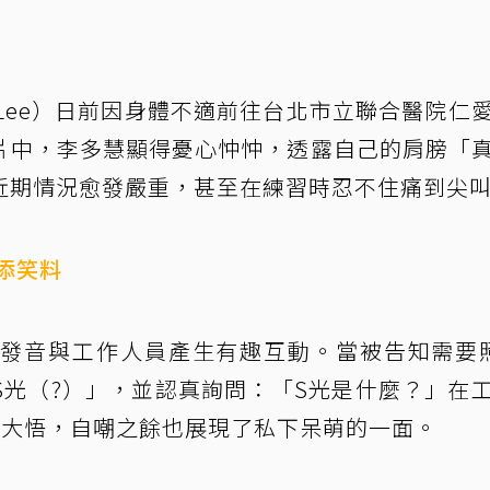
 Lee）日前因身體不適前往台北市立聯合醫院仁
片中，李多慧顯得憂心忡忡，透露自己的肩膀「
近期情況愈發嚴重，甚至在練習時忍不住痛到尖
添笑料
發音與工作人員產生有趣互動。當被告知需要
S光（?）」，並認真詢問：「S光是什麼？」在
恍然大悟，自嘲之餘也展現了私下呆萌的一面。