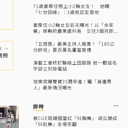
71歲姜厚任戀上小2輪女友！ 她曝
「七世因緣」：3歲就認定是他
姜厚任小2輪女友前夫曝光！以「余家
菁」嫁縣府農業處科長 交往3個月即...
「五燈獎」最美主持人報喜！「185公
篇
→
分帥兒」要百萬名畫當賀禮
檢照
演藝工會終於聯絡上田路路 她一聽這名
字卻立刻掛電話
愷樂突曝雙寶35周早產！曬「身邊男
人」最新情況曝光
即時
被CUE跳韓國當紅「抖胸舞」 胡瓜變成
「抖肚舞」全場笑翻