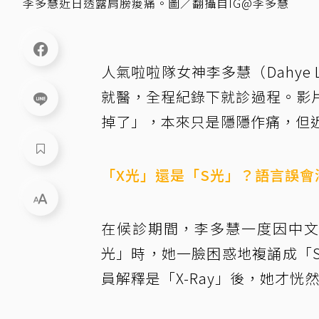
李多慧近日透露肩膀痠痛。圖／翻攝自IG@李多慧
人氣啦啦隊女神李多慧（Dahye
就醫，全程紀錄下就診過程。影
掉了」，本來只是隱隱作痛，但
「X光」還是「S光」？語言誤會
在候診期間，李多慧一度因中文
光」時，她一臉困惑地複誦成「
員解釋是「X-Ray」後，她才