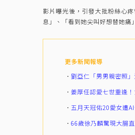
影片曝光後，引發大批粉絲心疼
息」、「看到她尖叫好想替她痛
更多新聞報導
劉亞仁「男男親密照」
姜厚任認愛七世重逢！
五月天冠佑20愛女遭
66歲徐乃麟驚現大腸