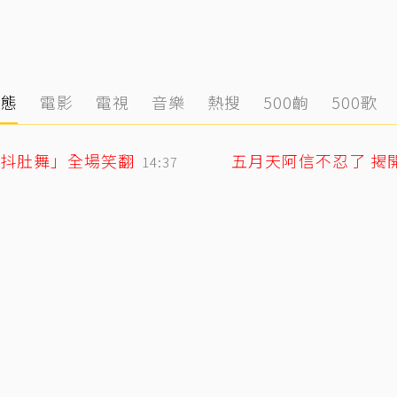
動態
電影
電視
音樂
熱搜
500齣
500歌
「抖肚舞」全場笑翻
五月天阿信不忍了 揭
14:37