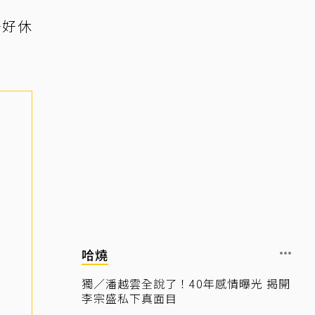
好好休
哈燒
獨／潘越雲全說了！40年感情曝光 揭開
李宗盛私下真面目