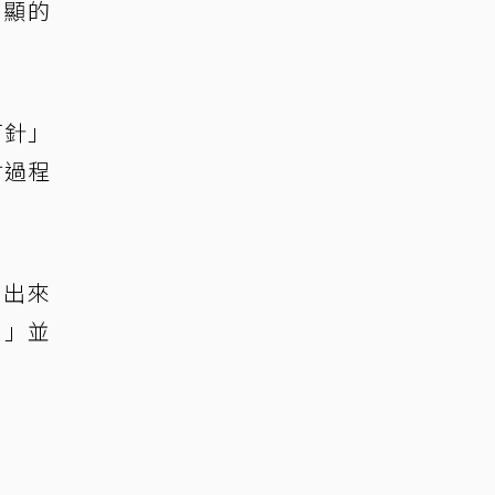
明顯的
打針」
射過程
哭出來
！」並