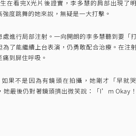
生在看完X光片後證實，李多慧的肩部出現了
高強度跳舞的她來說，無疑是一大打擊。
患處進行局部注射。一向開朗的李多慧聽到要「
但為了能繼續上台表演，仍勇敢配合治療。在注
至痛到屏住呼吸。
，如果不是因為有鏡頭在拍攝，她剛才「早就
她最後仍對著鏡頭擠出微笑說：「I’m Okay