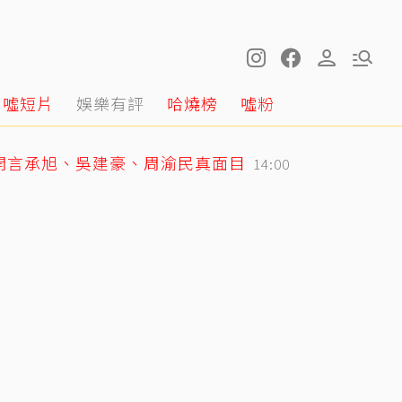
噓短片
娛樂有評
哈燒榜
噓粉
開言承旭、吳建豪、周渝民真面目
14:00