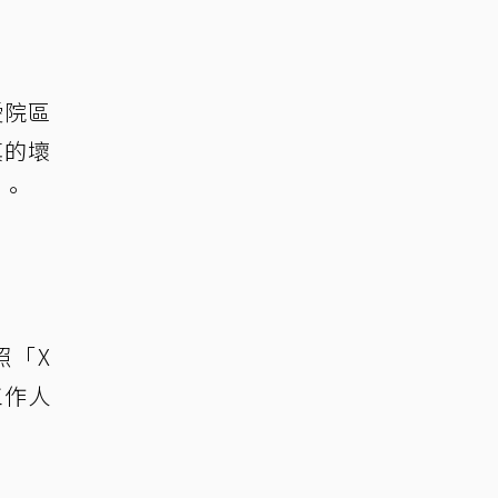
愛院區
真的壞
叫。
照「X
工作人