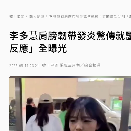
噓！星聞
藝人動態
李多慧肩膀韌帶發炎驚傳就醫！診間痛到尖叫「
李多慧肩膀韌帶發炎驚傳就
反應」全曝光
噓！星聞 編輯三月兔／綜合報導
2026-05-19 23:21