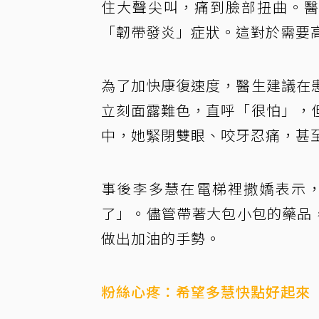
住大聲尖叫，痛到臉部扭曲。醫
「韌帶發炎」症狀。這對於需要
為了加快康復速度，醫生建議在
立刻面露難色，直呼「很怕」，
中，她緊閉雙眼、咬牙忍痛，甚
事後李多慧在電梯裡撒嬌表示
了」。儘管帶著大包小包的藥品，
做出加油的手勢。
粉絲心疼：希望多慧快點好起來