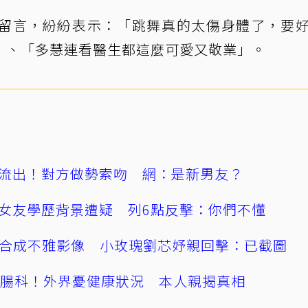
留言，紛紛表示：「跳舞真的太傷身體了，要
」、「多慧連看醫生都這麼可愛又敬業」。
流出！對方做勢索吻 網：是新男友？
女友學歷背景遭疑 列6點反擊：你們不懂
AI合成不雅影像 小玫瑰劉芯妤親回擊：已截圖
直腸科！外界憂健康狀況 本人親揭真相