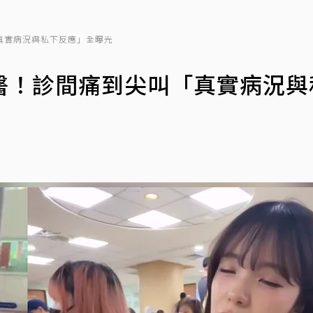
真實病況與私下反應」全曝光
醫！診間痛到尖叫「真實病況與