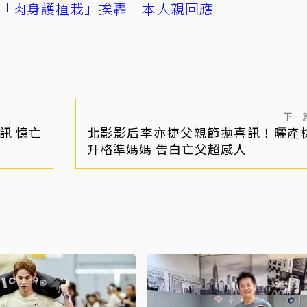
「肉身護植栽」挨轟 本人親回應
下一
訊 憶亡
北影影后李亦捷父親節拋喜訊！曬產
升格準媽媽 告白亡父超感人