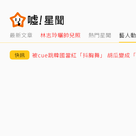
最新文章
林志玲曬帥兒照
熱門星聞
藝人
被cue跳韓國當紅「抖胸舞」 胡瓜變成
快訊