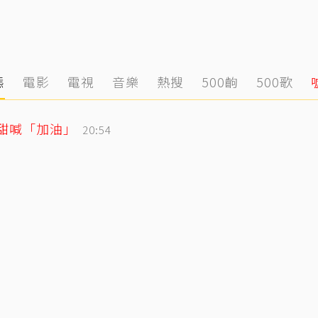
態
電影
電視
音樂
熱搜
500齣
500歌
玲甜喊「加油」
20:54