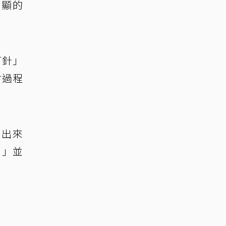
明顯的
打針」
射過程
哭出來
！」並