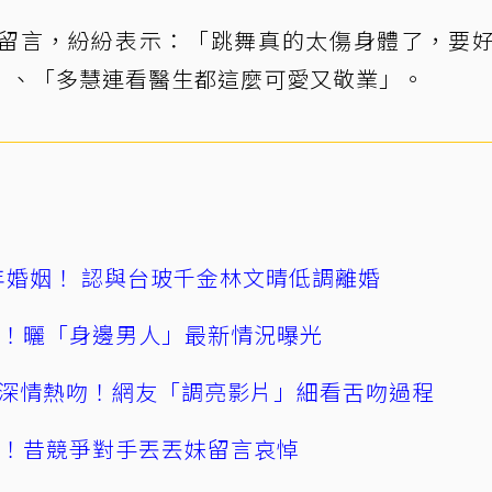
留言，紛紛表示：「跳舞真的太傷身體了，要
」、「多慧連看醫生都這麼可愛又敬業」。
4年婚姻！ 認與台玻千金林文晴低調離婚
產！曬「身邊男人」最新情況曝光
深情熱吻！網友「調亮影片」細看舌吻過程
逝！昔競爭對手丟丟妹留言哀悼