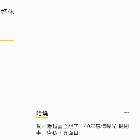
好好休
哈燒
獨／潘越雲全說了！40年感情曝光 揭開
李宗盛私下真面目