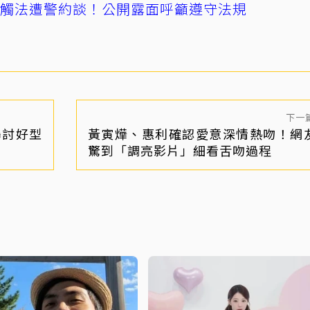
誤觸法遭警約談！公開露面呼籲遵守法規
下一
曝討好型
黃寅燁、惠利確認愛意深情熱吻！網
驚到「調亮影片」細看舌吻過程