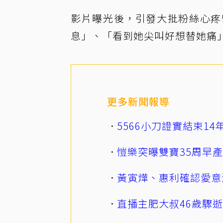
影片曝光後，引發大批粉絲心疼
息」、「看到她尖叫好想替她痛
更多新聞報導
5566小刀證實結束1
愷樂突曝雙寶35周早
黃寅燁、惠利確認愛意
直播主肥大叔46歲驟