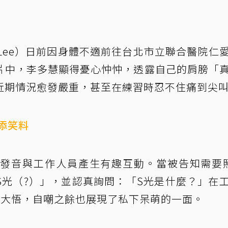
 Lee）日前因身體不適前往台北市立聯合醫院仁
片中，李多慧顯得憂心忡忡，透露自己的肩膀「
近期情況愈發嚴重，甚至在練習時忍不住痛到尖
添笑料
發音與工作人員產生有趣互動。當被告知需要
S光（?）」，並認真詢問：「S光是什麼？」在
恍然大悟，自嘲之餘也展現了私下呆萌的一面。