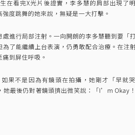
生在看完X光片後證實，李多慧的肩部出現了
高強度跳舞的她來說，無疑是一大打擊。
患處進行局部注射。一向開朗的李多慧聽到要「
但為了能繼續上台表演，仍勇敢配合治療。在注
至痛到屏住呼吸。
，如果不是因為有鏡頭在拍攝，她剛才「早就
她最後仍對著鏡頭擠出微笑說：「I’m Okay