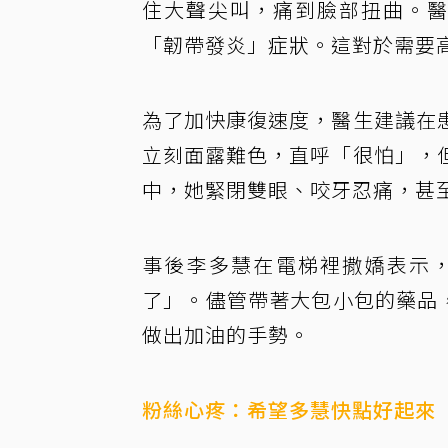
住大聲尖叫，痛到臉部扭曲。醫
「韌帶發炎」症狀。這對於需要
為了加快康復速度，醫生建議在
立刻面露難色，直呼「很怕」，
中，她緊閉雙眼、咬牙忍痛，甚
事後李多慧在電梯裡撒嬌表示
了」。儘管帶著大包小包的藥品，
做出加油的手勢。
粉絲心疼：希望多慧快點好起來