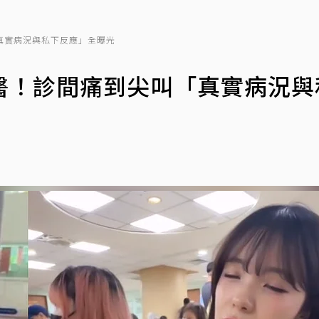
真實病況與私下反應」全曝光
醫！診間痛到尖叫「真實病況與