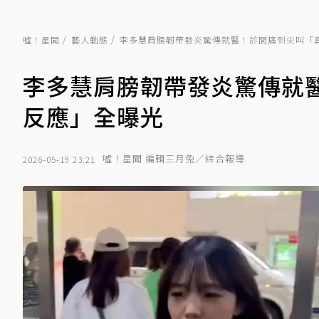
噓！星聞
藝人動態
李多慧肩膀韌帶發炎驚傳就醫！診間痛到尖叫「
李多慧肩膀韌帶發炎驚傳就
反應」全曝光
噓！星聞 編輯三月兔／綜合報導
2026-05-19 23:21