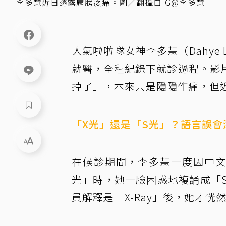
李多慧近日透露肩膀痠痛。圖／翻攝自IG@李多慧
人氣啦啦隊女神李多慧（Dahye
就醫，全程紀錄下就診過程。影
掉了」，本來只是隱隱作痛，但
「X光」還是「S光」？語言誤會
在候診期間，李多慧一度因中文
光」時，她一臉困惑地複誦成「
員解釋是「X-Ray」後，她才