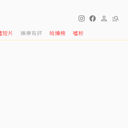
噓短片
娛樂有評
哈燒榜
噓粉