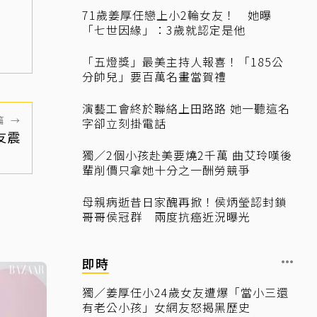
71歲姜厚任戀上小2輪女友！ 她曝
「七世因緣」：3歲就認定是他
「五燈獎」最美主持人報喜！「185公
分帥兒」要百萬名畫當賀禮
演藝工會終於聯絡上田路路 她一聽這名
篇
→
字卻立刻掛電話
友震
獨／2個小孩赴美要燒2千萬 曲艾玲嘆後
輩削價只拿她十分之一酬勞競爭
母親病逝昔日家醜再掀！侯炳瑩認封鎖
哥哥侯冠群 兩度抗癌近況曝光
即時
獨／姜厚任小24歲女友遭爆「當小三還
有老公小孩」女網友怒揭黑歷史