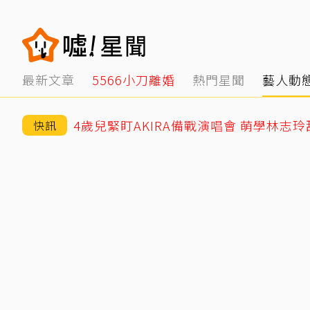
最新文章
5566小刀離婚
熱門星聞
藝人動
4歲兒緊盯AKIRA備戰演唱會 萌學林志
快訊