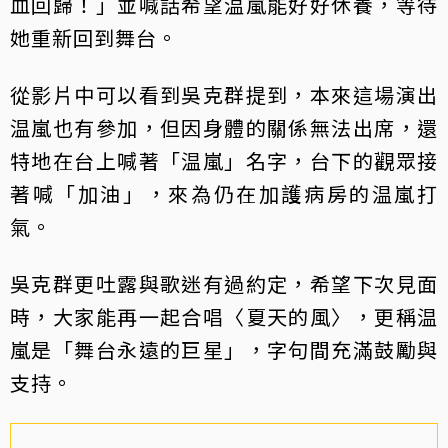
血回歸！」並喊話希望温嵐能好好休養，等待
她重新回到舞台。
從影片中可以看到吳克群提到，本來這場演出
温嵐也有參加，但因身體的關係無法出席，還
特地在台上喊著「温嵐」名字，台下的觀眾接
著喊「加油」，來為仍在加護病房的温嵐打
氣。
吳克群更吐露與歌迷有過約定，希望下次見面
時，大家能再一起合唱〈夏天的風〉，更稱温
嵐是「舞台永遠的巨星」，字句間充滿鼓勵與
支持。