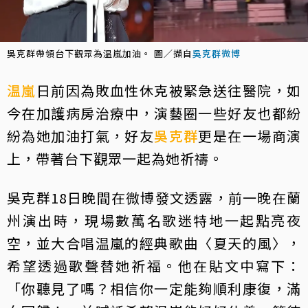
吳克群帶領台下觀眾為温嵐加油。 圖／擷自
吳克群微博
温嵐
日前因為敗血性休克被緊急送往醫院，如
今在加護病房治療中，演藝圈一些好友也都紛
紛為她加油打氣，好友
吳克群
更是在一場商演
上，帶著台下觀眾一起為她祈禱。
吳克群18日晚間在微博發文透露，前一晚在蘭
州演出時，現場數萬名歌迷特地一起點亮夜
空，並大合唱温嵐的經典歌曲〈夏天的風〉，
希望透過歌聲替她祈福。他在貼文中寫下：
「你聽見了嗎？相信你一定能夠順利康復，滿