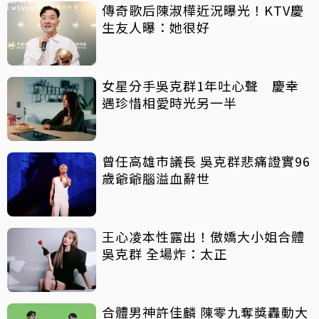
傳奇歌后陳淑樺近況曝光！KTV慶
生友人曝：她很好
女星分手吳克群1年吐心聲 慶幸
遇珍惜相愛時光另一半
曾任高雄市議長 吳克群悲痛證實96
歲爺爺腦溢血辭世
王心凌本性露出！傲嬌大小姐合體
吳克群 全場炸：太正
合體男神許佳麟 陳零九奪獎轟動大