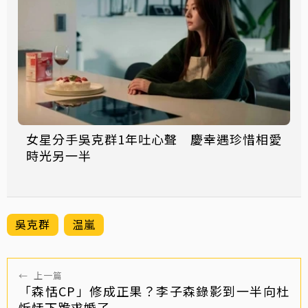
女星分手吳克群1年吐心聲 慶幸遇珍惜相愛
時光另一半
吳克群
温嵐
←
上一篇
「森恬CP」修成正果？李子森錄影到一半向杜
忻恬下跪求婚了