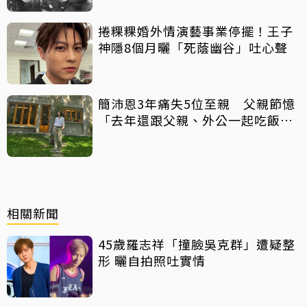
捲粿粿婚外情演藝事業停擺！王子
神隱8個月曬「死蔭幽谷」吐心聲
簡沛恩3年痛失5位至親 父親節憶
「去年還跟父親、外公一起吃飯聊
天」
相關新聞
45歲羅志祥「撞臉吳克群」遭疑整
形 曬自拍照吐實情