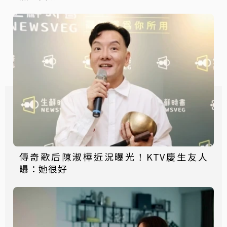
傳奇歌后陳淑樺近況曝光！KTV慶生友人
曝：她很好