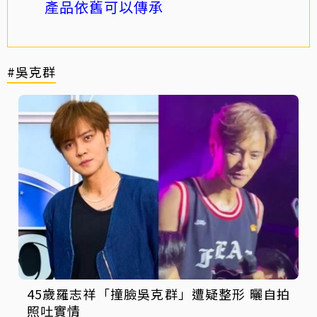
產品依舊可以傳承
#吳克群
45歲羅志祥「撞臉吳克群」遭疑整形 曬自拍
照吐實情