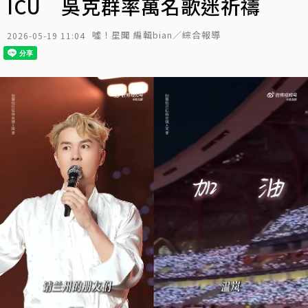
ICU 吳克群率萬名歌迷祈禱
噓！星聞 編輯bian／綜合報導
2026-05-19 11:04