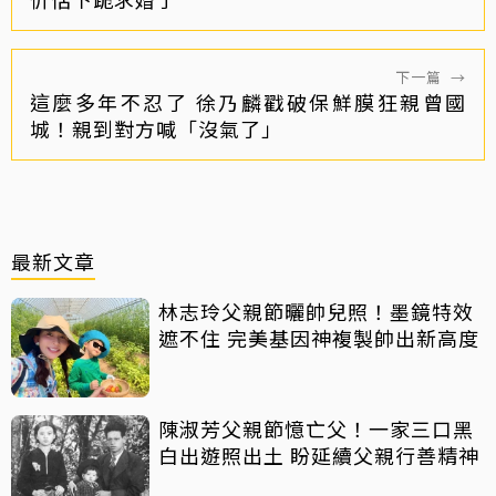
下一篇
→
這麼多年不忍了 徐乃麟戳破保鮮膜狂親曾國
城！親到對方喊「沒氣了」
最新文章
林志玲父親節曬帥兒照！墨鏡特效
遮不住 完美基因神複製帥出新高度
陳淑芳父親節憶亡父！一家三口黑
白出遊照出土 盼延續父親行善精神