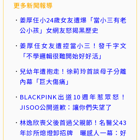
更多新聞報導
姜厚任小24歲女友遭爆「當小三有老
公小孩」女網友怒揭黑歷史
姜厚任女友遭控當小三！發千字文
「不學邏輯很難開始好好活」
兒幼年遭抱走！徐莉玲首談母子分離
內幕「巨大傷痛」
BLACKPINK出道10週年惹眾怒！
JISOO公開道歉：讓你們失望了
林逸欣喪父後首過父親節！名醫父43
年診所熄燈卸招牌 曬感人一幕：好