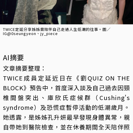
TWICE定延分享姊姊曾陪伴自己走過人生低潮的往事。圖／
IG@0seungyeon、jy_piece
AI摘要
文章摘要整理：
TWICE成員定延近日在《劉QUIZ ON THE
BLOCK》預告中，首度深入談及自己過去因頸
椎間盤突出、庫欣氏症候群（Cushing's
syndrome）及恐慌症暫停活動的低潮歲月。
她透露，是姊姊孔升妍最早發現身體異常，親
自帶她到醫院檢查，並在休養期間全天陪伴照