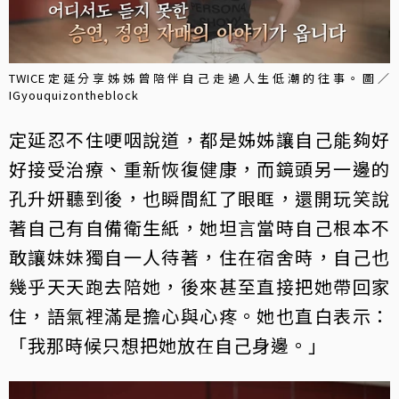
TWICE定延分享姊姊曾陪伴自己走過人生低潮的往事。圖／
IGyouquizontheblock
定延忍不住哽咽說道，都是姊姊讓自己能夠好
好接受治療、重新恢復健康，而鏡頭另一邊的
孔升妍聽到後，也瞬間紅了眼眶，還開玩笑說
著自己有自備衛生紙，她坦言當時自己根本不
敢讓妹妹獨自一人待著，住在宿舍時，自己也
幾乎天天跑去陪她，後來甚至直接把她帶回家
住，語氣裡滿是擔心與心疼。她也直白表示：
「我那時候只想把她放在自己身邊。」