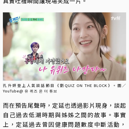
真實吐槽瞬間讓現場笑成一片。
孔升妍登上人氣談話節目《劉QUIZ ON THE BLOCK》。圖／
YouTube@ 유 퀴즈 온 더 튜브
而在預告尾聲時，定延也透過影片現身，談起
自己過去低潮時期與姊姊之間的故事。事實
上，定延過去曾因健康問題數度中斷活動，