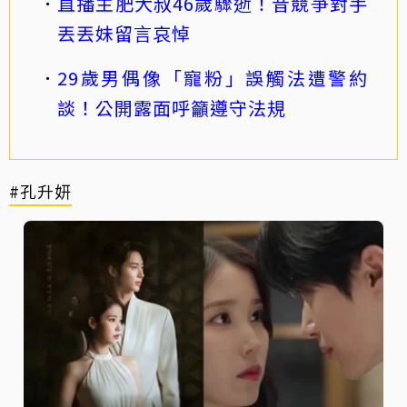
直播主肥大叔46歲驟逝！昔競爭對手
丟丟妹留言哀悼
29歲男偶像「寵粉」誤觸法遭警約
談！公開露面呼籲遵守法規
#孔升妍