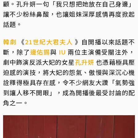
顧。孔升妍一句「我只想把她放在自己身邊」
讓不少粉絲鼻酸，也讓姐妹深厚感情再度掀起
話題。
韓劇
《
21世紀大君夫人
》自開播以來話題不
斷，除了
邊佑錫
與
IU
兩位主演備受關注外，
劇中飾演反派大妃的女星
孔升妍
也憑藉極具壓
迫感的演技，將大妃的怨氣、傲慢與深沉心機
詮釋得極具存在感，令不少網友大讚「氣勢強
到讓人移不開眼」，成為開播後最受討論的配
角之一。