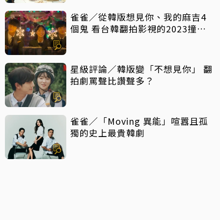
雀雀／從韓版想見你、我的麻吉4
個鬼 看台韓翻拍影視的2023撞擊
現場
星級評論／韓版變「不想見你」 翻
拍劇罵聲比讚聲多？
雀雀／「Moving 異能」喧囂且孤
獨的史上最貴韓劇