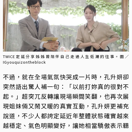
TWICE定延分享姊姊曾陪伴自己走過人生低潮的往事。圖／
IGyouquizontheblock
不過，就在全場氣氛快哭成一片時，孔升妍卻
突然語出驚人補一句：「以前打妳真的很對不
起。」超突兀反轉讓現場瞬間笑翻，也再次展
現姐妹倆又鬧又暖的真實互動，孔升妍更補充
說道，不少人都誇定延近年整體狀態確實越來
越穩定、氣色明顯變好，讓她相當驕傲表示聽