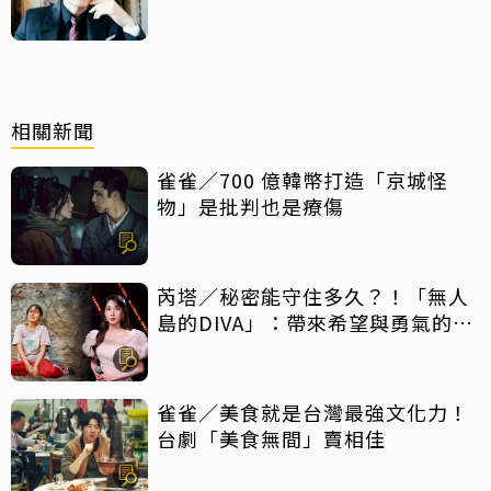
相關新聞
雀雀／700 億韓幣打造「京城怪
物」是批判也是療傷
芮塔／秘密能守住多久？！「無人
島的DIVA」：帶來希望與勇氣的反
轉好劇，放手一搏吧
雀雀／美食就是台灣最強文化力！
台劇「美食無間」賣相佳