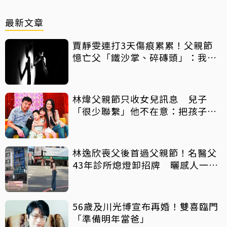
最新文章
賈靜雯連打3天傷痕累累！父親節
憶亡父「鐵沙掌、碎磚頭」：我身
上有你的帥氣
林煒父親節只收女兒訊息 兒子
「很少聯繫」他不在意：把孩子當
朋友
林逸欣喪父後首過父親節！名醫父
43年診所熄燈卸招牌 曬感人一
幕：好產品依舊可以傳承
56歲及川光博宣布再婚！雙喜臨門
「準備明年當爸」