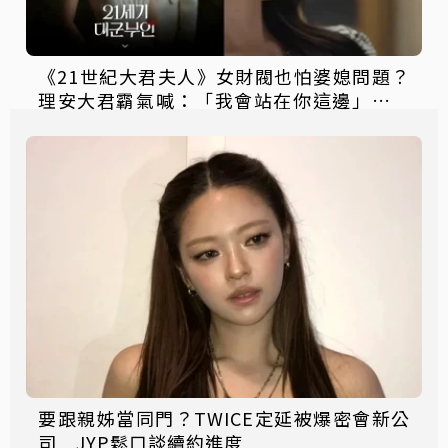
《21世紀大君夫人》女財閥也怕婆媳問題？
理安大君霸氣喊：「我會站在你這邊」甜度
超標！
要跟親姊當同門？TWICE定延被爆密會新公
司 JYP鬆口談續約進度