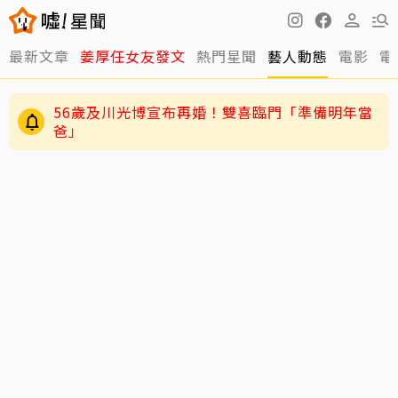
最新文章
姜厚任女友發文
熱門星聞
藝人動態
電影
電
56歲及川光博宣布再婚！雙喜臨門「準備明年當
爸」