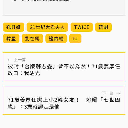
孔升妍
21世紀大君夫人
TWICE
韓劇
韓星
劉在錫
邊佑錫
IU
←
上一篇
被封「台版蘇志燮」曾不以為然！71歲姜厚任
改口：我沾光
下一篇
→
71歲姜厚任戀上小2輪女友！ 她曝「七世因
緣」：3歲就認定是他