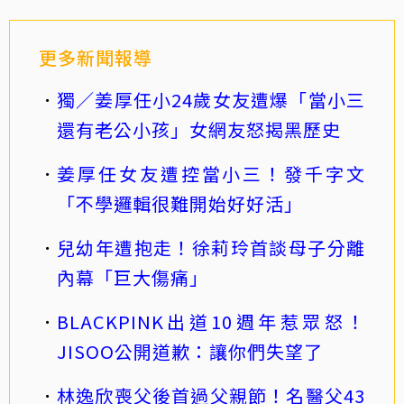
更多新聞報導
獨／姜厚任小24歲女友遭爆「當小三
還有老公小孩」女網友怒揭黑歷史
姜厚任女友遭控當小三！發千字文
「不學邏輯很難開始好好活」
兒幼年遭抱走！徐莉玲首談母子分離
內幕「巨大傷痛」
BLACKPINK出道10週年惹眾怒！
JISOO公開道歉：讓你們失望了
林逸欣喪父後首過父親節！名醫父43