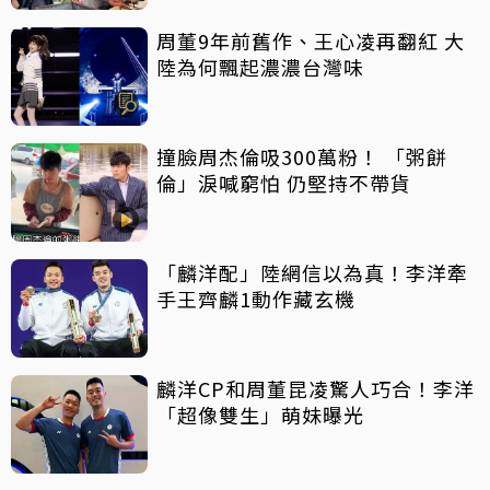
周董9年前舊作、王心凌再翻紅 大
陸為何飄起濃濃台灣味
撞臉周杰倫吸300萬粉！ 「粥餅
倫」淚喊窮怕 仍堅持不帶貨
「麟洋配」陸網信以為真！李洋牽
手王齊麟1動作藏玄機
麟洋CP和周董昆凌驚人巧合！李洋
「超像雙生」萌妹曝光