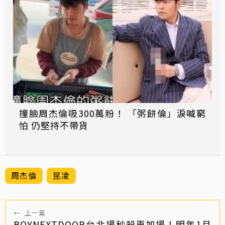
撞臉周杰倫吸300萬粉！ 「粥餅倫」淚喊窮
怕 仍堅持不帶貨
周杰倫
昆凌
←
上一篇
BOYNEXTDOOR台北場秒殺再加場！明年1月