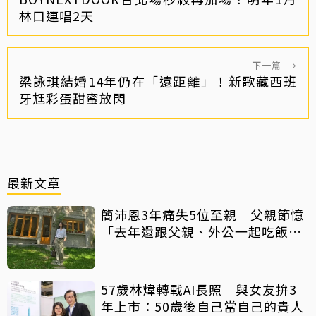
林口連唱2天
下一篇
→
梁詠琪結婚14年仍在「遠距離」！新歌藏西班
牙尪彩蛋甜蜜放閃
最新文章
簡沛恩3年痛失5位至親 父親節憶
「去年還跟父親、外公一起吃飯聊
天」
57歲林煒轉戰AI長照 與女友拚3
年上市：50歲後自己當自己的貴人