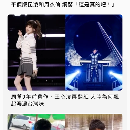
平價版昆凌和周杰倫 網驚「這是真的吧！」
周董9年前舊作、王心凌再翻紅 大陸為何飄
起濃濃台灣味