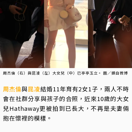
周杰倫（右）與昆凌（左）大女兒（中）已亭亭玉立。 圖／擷自微博
周杰倫
與
昆凌
結婚11年育有2女1子，兩人不時
會在社群分享與孩子的合照，近來10歲的大女
兒Hathaway更被拍到已長大，不再是夫妻倆
抱在懷裡的模樣。