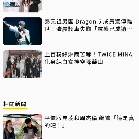
泰元祖男團 Dragon 5 成員驚傳離
世！清晨騎車失聯「尋獲已成遺
體」 死因待調查
上百粉絲淋雨苦等！TWICE MINA
化身純白女神空降華山
相關新聞
平價版昆凌和周杰倫 網驚「這是真
的吧！」