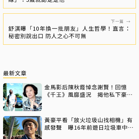
下一篇
→
舒淇曝「10年換一批朋友」人生哲學！直言：
秘密別說出口 防人之心不可無
最新文章
金馬影后陳秋霞悼念謝賢！回憶
《千王》風靡盛況 揭他私下豪爽
給鉅額小費
黃豪平看「放火垃圾山找相機」有
感發聲 曝16年前遊日垃圾車中含
淚找御守