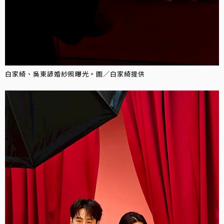
白家綺、吳東諺婚紗照曝光。圖／白家綺提供