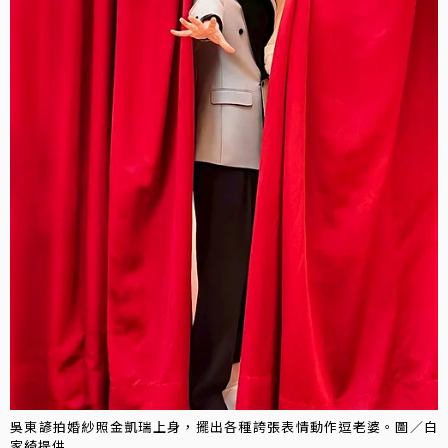
吳東諺拍婚紗照金凱瑞上身，擺出各種誇張表情動作逗老婆。圖／白
家綺提供