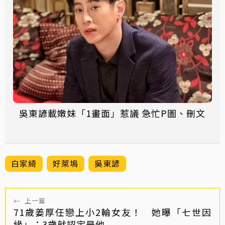
吳東諺載嫩妹「1畫面」惹議 急忙P圖、刪文
白家綺
好萊塢
吳東諺
←
上一篇
71歲姜厚任戀上小2輪女友！ 她曝「七世因
緣」：3歲就認定是他