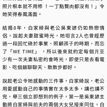
照⽚根本就不⽤修 ！⼀丁點贅⾁都沒有！」令
她笑得春風滿面。
結婚8年，白家綺與老公吳東諺仍如熱戀情
侶，說起夫妻甜蜜時光，她坦言2人也曾經歷
過⼀段因忙碌於事業、照顧孩⼦的時期，而忘
了「WE TIME」 ，所以後來就約定每個⽉⾄
少有⼀次夫妻私密約會時光，即使只是去看電
影、吃個飯聊聊天、散散步都好。
說起老公令她感動的三件事，白家綺說，老公
用愛感動自己的事情實在太多太多，講也講不
完，舉三個立即想到的例子，第一是吳東諺主
動將白家綺與前夫的兩個⼤⼥兒接來同住，白