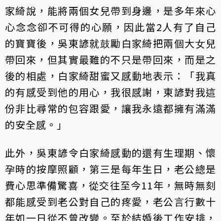
家綺說，能將兩個女兒帶到身邊，是多年來心
心念念卻不可得的心願，因此當2人有了自己
的寶寶後，吳東諺就⿎勵白家綺把兩個⼤⼥兒
帶回來，但其實最難的不只是帶回來，而是之
後的相處，白家綺甜蜜又感動地表示：「我真
的有感受到他的⽤⼼，我很感謝，東諺對我這
份非比尋常的包容跟愛，讓我永遠都擁有滿滿
的安全感。」
此外，吳東諺令白家綺感動的還有生理期、懷
孕時的按摩照顧，第三是每年生日，老公總是
費心思準備驚喜，從交往至今11年，無時無刻
都能感受到老公對自己的疼愛，老公言行數十
年如一日從不曾改變。至於結婚後工作安排，