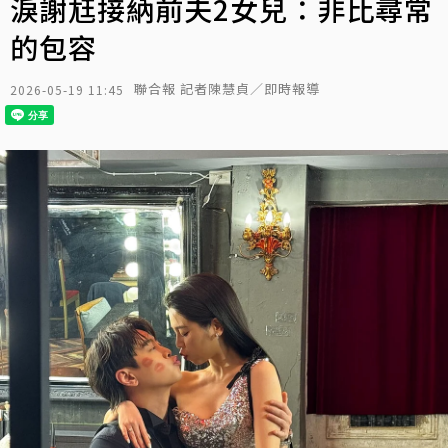
淚謝尪接納前夫2女兒：非比尋常
的包容
聯合報 記者陳慧貞／即時報導
2026-05-19 11:45