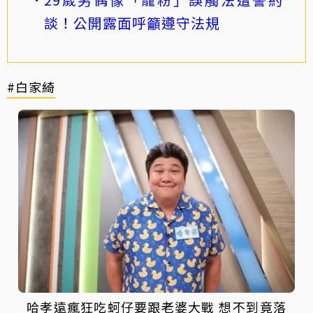
談！公開露面呼籲遵守法規
#白家綺
哈孝遠瘋狂吃蚵仔要跟老婆大戰 想不到竟落