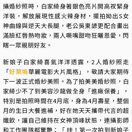
攝婚紗照時，白家綺身著銀色亮片開高衩緊身
洋裝，解放展現性感火辣身材，擺拍拗出S女
神曲線與逆天大長腿，老公吳東諺更配合畫出
滿臉紅唇熱吻妝，兩人噘嘴甜吻狂曬恩愛，閃
瞎一眾親朋好友。
新娘子白家綺喜氣洋洋透露，2人婚紗照走
「
好萊塢
華麗電影大片風格」，敬請大家期待
下一波正式婚紗美照。為了拍美美婚紗照，白
家綺少不了到美容沙龍做全身「進廠保養」，
特別是拍照時間在4月底，身為4月壽星，整個
月的生日大餐進補，好在她天天攜帶代言的超
孅飲，讓自己維持在女神頂峰狀態，連攝影師
和⼯作團隊都驚艷：「 哇！第一次拍到新娘子