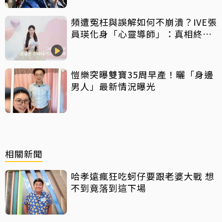
頻遭冤枉與誤解如何不崩潰？IVE張
員瑛化身「心靈導師」：真相終會
大白
愷樂突曝雙寶35周早產！曬「身邊
男人」最新情況曝光
相關新聞
哈孝遠瘋狂吃蚵仔要跟老婆大戰 想
不到竟落到這下場