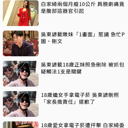
白家綺兩個月瘦10公斤 肩膀劇痛竟
是腹部這器官引起
吳東諺載嫩妹「1畫面」惹議 急忙P
圖、刪文
吳東諺載18歲正妹照急刪除 被抓包
疑觸法1支是關鍵
18歲繼女手拿電子菸 吳東諺刪照
「家長擔責任」道歉了
18歲愛女拿電子菸遭抨擊 白家綺委