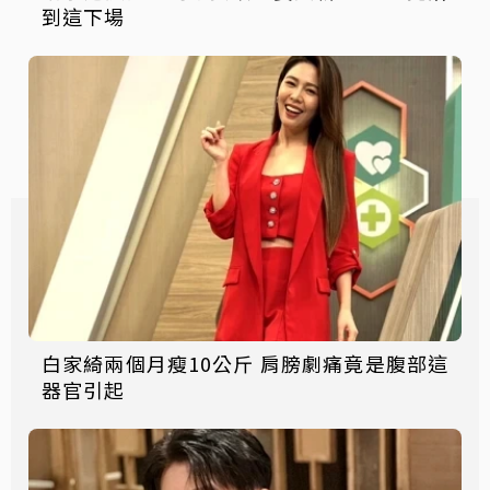
到這下場
白家綺兩個月瘦10公斤 肩膀劇痛竟是腹部這
器官引起