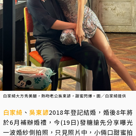
白家綺大方秀美腿，熱吻老公吳東諺，甜蜜閃爆。圖／白家綺提供
白家綺
、
吳東諺
2018年登記結婚，婚後8年將
於6月補辦婚禮，今(19日)發糖搶先分享曝光
一波婚紗側拍照，只見照片中，小倆口甜蜜拍