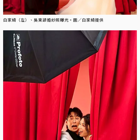
白家綺（左）、吳東諺婚紗照曝光。圖／白家綺提供