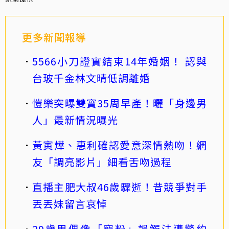
更多新聞報導
5566小刀證實結束14年婚姻！ 認與
台玻千金林文晴低調離婚
愷樂突曝雙寶35周早產！曬「身邊男
人」最新情況曝光
黃寅燁、惠利確認愛意深情熱吻！網
友「調亮影片」細看舌吻過程
直播主肥大叔46歲驟逝！昔競爭對手
丟丟妹留言哀悼
29歲男偶像「寵粉」誤觸法遭警約