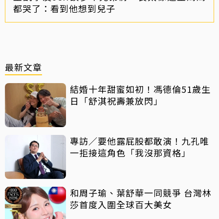
都哭了：看到他想到兒子
最新文章
結婚十年甜蜜如初！馮德倫51歲生
日「舒淇祝壽兼放閃」
專訪／要他露屁股都敢演！九孔唯
一拒接這角色「我沒那資格」
和周子瑜、葉舒華一同競爭 台灣林
莎首度入圍全球百大美女