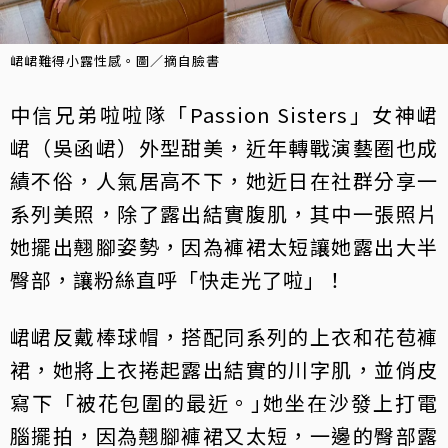
峮峮難得小露性感。圖／摘自臉書
中信兄弟啦啦隊「Passion Sisters」女神峮
峮（吳函峮）外型甜美，近年轉戰演藝圈也成
績不俗，人氣居高不下，她近日在社群分享一
系列美照，除了露出結實腹肌，其中一張照片
她擺出翹腳姿勢，因為褲裙太短讓她露出大半
臀部，讓粉絲直呼「快走光了啦」！
峮峮反戴棒球帽，搭配同系列的上衣和花苞褲
裙，她將上衣捲起露出結實的川字肌，並俏皮
寫下「被花包圍的最近。｣她坐在沙發上打電
腦擺拍，因為翹腳褲裙又太短，一邊的臀部露