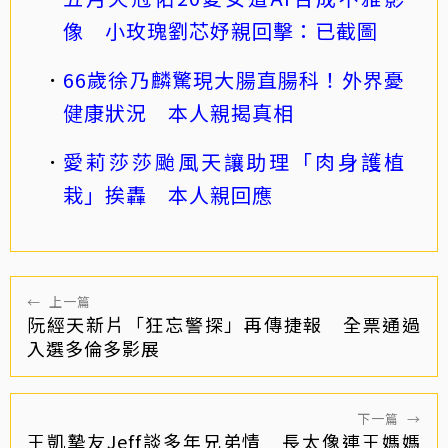
像 小玫瑰劉芯妤親回擊：已截圖
66歲徐乃麟驚現大腸直腸科！外界憂
健康狀況 本人親揭真相
愛莉莎莎颱風天讓助理「肉身護植
栽」挨轟 本人親回應
←
上一篇
阮經天新片「狂忘警探」再傳捷報 全票通過
入選多倫多影展
下一篇
→
王凱摯友Jeff談多年兄弟情 長太像連王媽媽