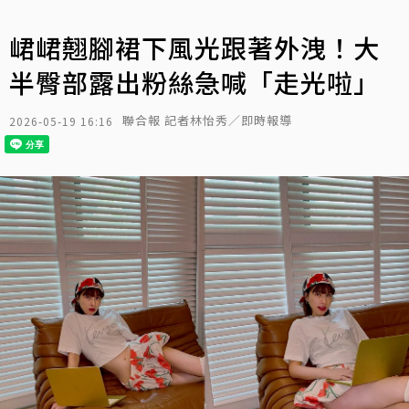
峮峮翹腳裙下風光跟著外洩！大
半臀部露出粉絲急喊「走光啦」
聯合報 記者林怡秀／即時報導
2026-05-19 16:16