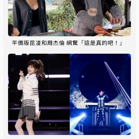
平價版昆凌和周杰倫 網驚「這是真的吧！」