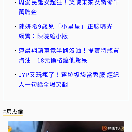
周渝民護女超狂！笑喊未來女婿備千
萬聘金
陳妍希9歲兒「小星星」正臉曝光
網驚：陳曉縮小版
連晨翔騎車竟半路沒油！提寶特瓶買
汽油 18元價格讓他驚呆
JYP又玩瘋了！穿垃圾袋當秀服 經紀
人一句話全場笑翻
#周杰倫