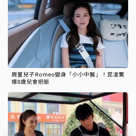
周董兒子Romeo變身「小小中醫」！昆凌驚
爆8歲兒會把脈