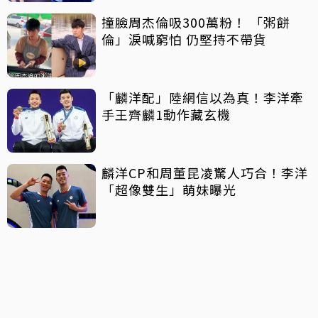
撞臉周杰倫吸300萬粉！ 「粥餅
倫」淚喊窮怕 仍堅持不帶貨
「麟洋配」陸網信以為真！李洋牽
手王齊麟1動作藏玄機
麟洋CP和周董昆凌驚人巧合！李洋
「超像雙生」萌妹曝光