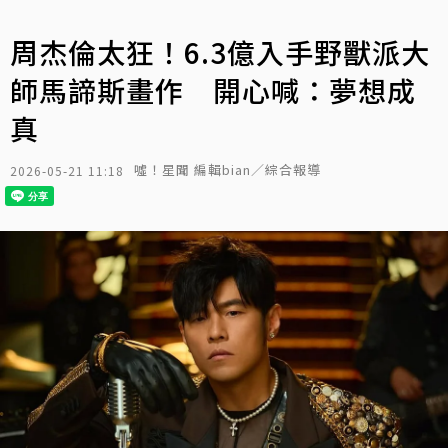
周杰倫太狂！6.3億入手野獸派大
師馬諦斯畫作 開心喊：夢想成
真
噓！星聞 編輯bian／綜合報導
2026-05-21 11:18