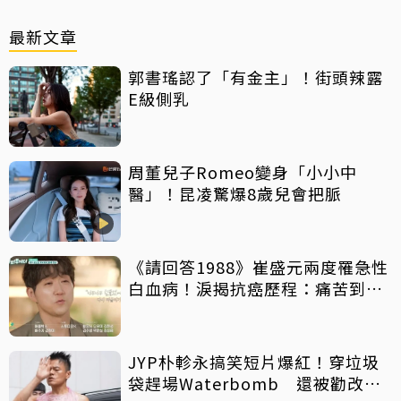
最新文章
郭書瑤認了「有金主」！街頭辣露
E級側乳
周董兒子Romeo變身「小小中
醫」！昆凌驚爆8歲兒會把脈
《請回答1988》崔盛元兩度罹急性
白血病！淚揭抗癌歷程：痛苦到不
想回想
JYP朴軫永搞笑短片爆紅！穿垃圾
袋趕場Waterbomb 還被勸改名