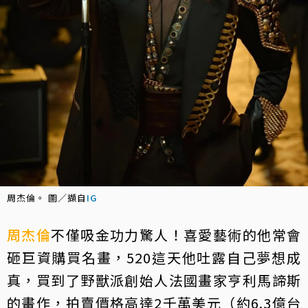
周杰倫。 圖／擷自
IG
周杰倫
不僅吸金功力驚人！喜愛藝術的他常會
砸巨資購買名畫，520這天他吐露自己夢想成
真，買到了野獸派創始人法國畫家亨利馬諦斯
的畫作，拍賣價格高達2千萬美元（約6.3億台