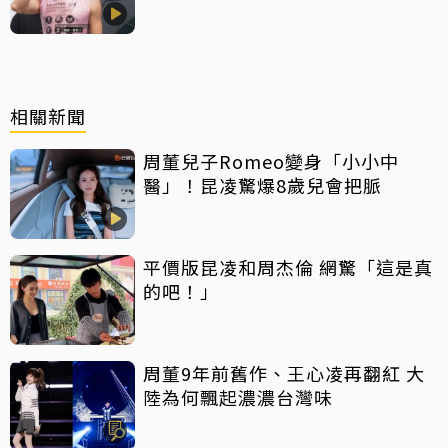
「JPG」
相關新聞
周董兒子Romeo變身「小小中
醫」！昆凌驚爆8歲兒會把脈
平價版昆凌和周杰倫 網驚「這是真
的吧！」
周董9年前舊作、王心凌再翻紅 大
陸為何飄起濃濃台灣味