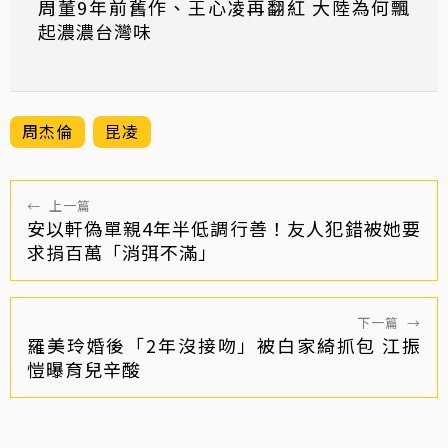
周董9年前舊作、王心凌再翻紅 大陸為何飄
起濃濃台灣味
周杰倫
昆凌
←
上一篇
安以軒偽單親4年半低調行善！友人犯錯被她要
求捐百萬「消弭不滿」
下一篇
→
羅美玲婚後「2年沒接吻」被白家綺抓包 江振
愷曝育兒辛酸