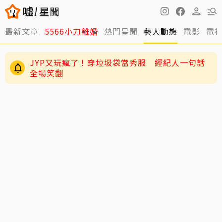
最新文章
5566小刀離婚
熱門星聞
藝人動態
電影
電
JYP又玩瘋了！穿垃圾袋當秀服 經紀人一句話
全場笑翻
周董兒子Romeo變身「小小中醫」！昆凌驚爆8
歲兒會把脈