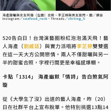
海產甜曬與女友阿璇（左圖）合照、李芷婷與男友放閃。圖／擷自
Instagram／
seafood_rock
、Threads／
zhiting_li
520告白日！台灣演藝圈粉紅泡泡滿天飛！藝
人海產（
劉威廷
）與實力派唱將
李芷婷
雙雙選
在這一天大方公開戀情。兩人不僅甜曬與另一
半的甜蜜合照，字裡行間更是幸福感爆棚。
卡點「1314」 海產幽默「情詩」告白煞氣阿
璇
從《大學生了沒》出道的藝人海產，昨（20）
日在社群平台上宣布脫單。他特別挑選13點14