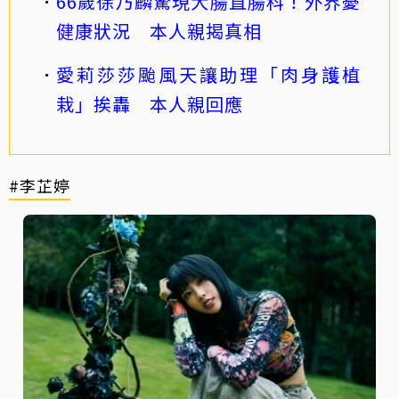
66歲徐乃麟驚現大腸直腸科！外界憂
健康狀況 本人親揭真相
愛莉莎莎颱風天讓助理「肉身護植
栽」挨轟 本人親回應
#李芷婷