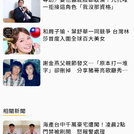
一拒接這角色「我沒那資格」
和周子瑜、葉舒華一同競爭 台灣林
莎首度入圍全球百大美女
謝金燕父親節發文…「原本打一堆
字」卻刪掉 分享豬哥亮歌廳秀歌
曲懷念
相關新聞
海產台中千萬豪宅遭闖！凌晨2點
門禁被刷開 怒報警處理