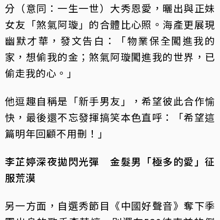
分（意同：一生一世）大秀恩愛，曬出與正妹
女友「煞氣阿璇」的合體比心照。海產更展現
幽默才華，發文告白：「物業保全闖進我的
家，想偷我的金；煞氣阿璇闖進我的世界，已
偷走我的心。」
他逗趣自稱是「新手男友」，希望彼此合作愉
快，最後還不忘發揮搞笑本色直呼：「希望這
篇明年回顧不用刪！」
李芷婷深夜拋閃光彈 金髮男「極多的愛」征
服荒漠
另一方面，自選秀節目《中國好聲音》奪下季