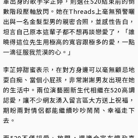
軍出身的歌手李芷婷，則選在520結束前的倒
數階段壓軸放閃。她在Threads上毫無預警曬
出與一名金髮型男的親密合照，並感性告白，
坦言自己原本這輩子都不想再談戀愛了，「誰
曉得這位先生用極高的寬容跟極多的愛，一點
一滴征服我荒漠的心。」
李芷婷甜蜜表示，在對方身邊可以毫無顧忌地
耍白痴、當個小屁孩，非常謝謝男友出現在她
的生活中。兩位演藝圈新生代相繼在520高調
認愛，讓不少網友湧入留言區大方送上祝福，
期盼兩對情侶都能繼續吵吵鬧鬧、幸福走下
去。
而520不僅認愛、放閃，還適合宣布懷孕喜