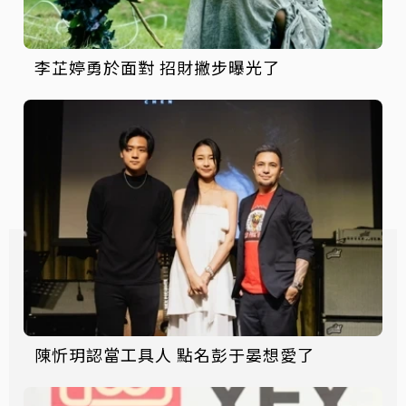
李芷婷勇於面對 招財撇步曝光了
陳忻玥認當工具人 點名彭于晏想愛了