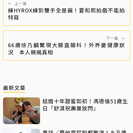
←
上一篇
練HYROX練到雙手全是繭！夏和熙拍戲不能拍
特寫
下一篇
→
66歲徐乃麟驚現大腸直腸科！外界憂健康狀
況 本人親揭真相
最新文章
結婚十年甜蜜如初！馮德倫51歲生
日「舒淇祝壽兼放閃」
專訪／要他露屁股都敢演！九孔唯