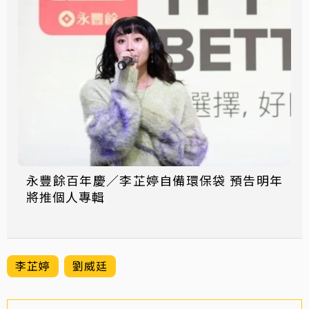
永豐餘百年慶／李芷婷自備環保袋 預告明年
將推個人專輯
李芷婷
劉威廷