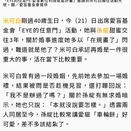
「EYE的任意門-愛盲數位科技賦能計畫」邀請到米可白擔任活動大
使。圖／愛盲基金會提供
米可白
剛過40歲生日，今（21）日出席愛盲基
金會「EYE的任意門」活動，她與
孫綻
甜蜜交
往3年，關於婚事進度她多以「在規畫了」閃
過，難道就是他了？米可白承認再婚是一件很
重大的事，活在當下比較重要。
米可白曾有過一段婚姻，先前她去參加一場婚
禮，結果被問是否趁機見習，還打趣回說：
「我不是辦過了嗎？」關於孫綻有無求婚暗
示，她也只說：「本就沒說要怎樣。」透露兩
人同居至今，孫綻比較常講愛貓「車輪餅」好
可愛，差不多該結紮了。