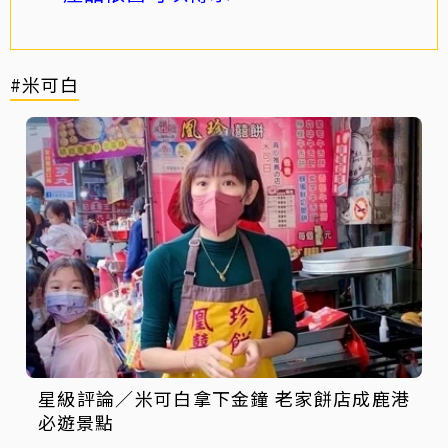
#米可白
星級評論／米可白拿下金鐘 老家餅店成鹿港
必遊景點