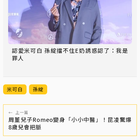
認愛米可白 孫綻擋不住E奶誘惑認了：我是
罪人
米可白
孫綻
←
上一篇
周董兒子Romeo變身「小小中醫」！昆凌驚爆
8歲兒會把脈