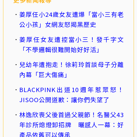
姜厚任小24歲女友遭爆「當小三有老
公小孩」女網友怒揭黑歷史
姜厚任女友遭控當小三！發千字文
「不學邏輯很難開始好好活」
兒幼年遭抱走！徐莉玲首談母子分離
內幕「巨大傷痛」
BLACKPINK出道10週年惹眾怒！
JISOO公開道歉：讓你們失望了
林逸欣喪父後首過父親節！名醫父43
年診所熄燈卸招牌 曬感人一幕：好
產品依舊可以傳承