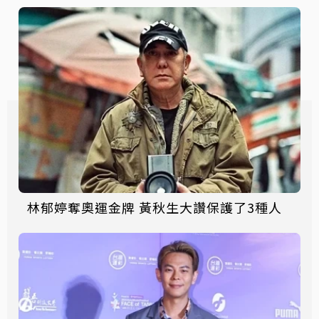
林郁婷奪奧運金牌 黃秋生大讚保護了3種人