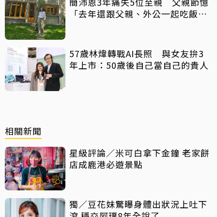
簡沛恩3年痛失5位至親 父親節憶
「去年還跟父親、外公一起吃飯聊
天」
57歲林煒轉戰AI長照 與女友拚3
年上市：50歲後自己當自己的貴人
相關新聞
星級評論／米可白拿下金鐘 老家餅
店成鹿港必遊景點
獨／豆花妹驚曝身體出狀況上吐下
瀉 穩交阿璞8年全說了