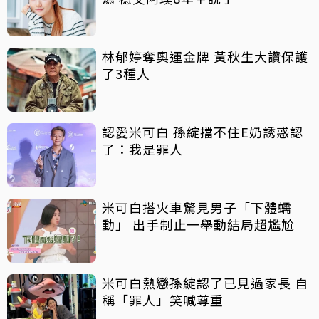
林郁婷奪奧運金牌 黃秋生大讚保護
了3種人
認愛米可白 孫綻擋不住E奶誘惑認
了：我是罪人
米可白搭火車驚見男子「下體蠕
動」 出手制止一舉動結局超尷尬
米可白熱戀孫綻認了已見過家長 自
稱「罪人」笑喊尊重