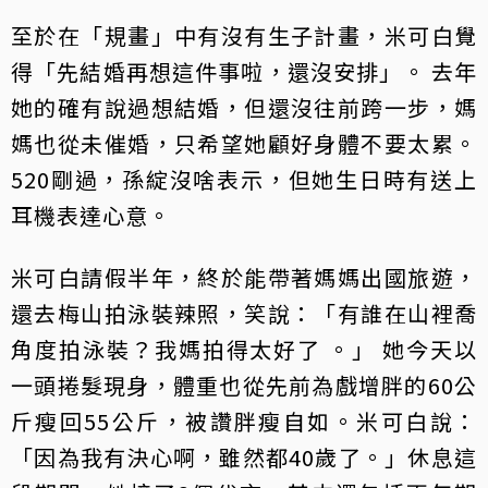
至於在「規畫」中有沒有生子計畫，米可白覺
得「先結婚再想這件事啦，還沒安排」。 去年
她的確有說過想結婚，但還沒往前跨一步，媽
媽也從未催婚，只希望她顧好身體不要太累。
520剛過，孫綻沒啥表示，但她生日時有送上
耳機表達心意。
米可白請假半年，終於能帶著媽媽出國旅遊，
還去梅山拍泳裝辣照，笑說：「有誰在山裡喬
角度拍泳裝？我媽拍得太好了 。」 她今天以
一頭捲髮現身，體重也從先前為戲增胖的60公
斤瘦回55公斤，被讚胖瘦自如。米可白說：
「因為我有決心啊，雖然都40歲了。」休息這