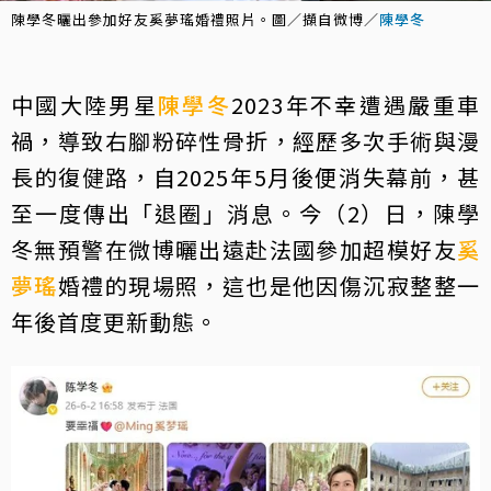
陳學冬曬出參加好友奚夢瑤婚禮照片。圖／擷自微博／
陳學冬
中國大陸男星
陳學冬
2023年不幸遭遇嚴重車
禍，導致右腳粉碎性骨折，經歷多次手術與漫
長的復健路，自2025年5月後便消失幕前，甚
至一度傳出「退圈」消息。今（2）日，陳學
冬無預警在微博曬出遠赴法國參加超模好友
奚
夢瑤
婚禮的現場照，這也是他因傷沉寂整整一
年後首度更新動態。