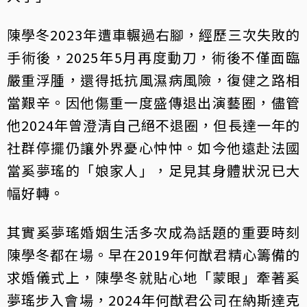
陳學冬2023年遭車輾過右腳，經歷三次失敗的
手術後，2025年5月再度動刀，術後不僅面臨
嚴重浮腫，還得抵抗風濕病風險，復健之路相
當艱辛。因他傷重一度盛傳退出演藝圈，儘管
他2024年曾澄清自己絕不退圈，但長達一年的
社群停擺仍讓外界憂心忡忡。如今他遠赴法國
當奚夢瑤的「娘家人」，足見其身體狀況已大
幅好轉。
其實奚夢瑤婚姻生活多次成為話題的重要時刻
陳學冬都在場。早在2019年何猷君精心籌備的
求婚儀式上，陳學冬就貼心地「蒙眼」牽著奚
夢瑤步入會場，2024年何猷君公司在納斯達克