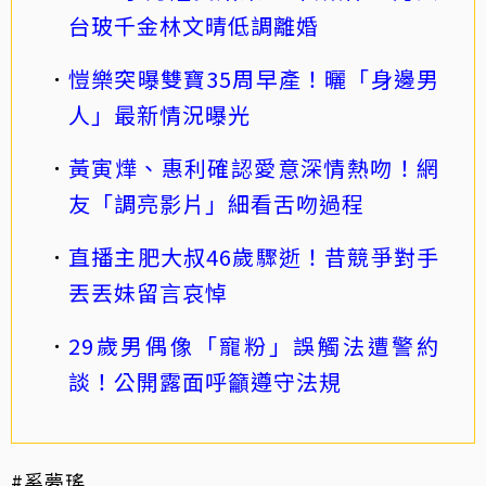
台玻千金林文晴低調離婚
愷樂突曝雙寶35周早產！曬「身邊男
人」最新情況曝光
黃寅燁、惠利確認愛意深情熱吻！網
友「調亮影片」細看舌吻過程
直播主肥大叔46歲驟逝！昔競爭對手
丟丟妹留言哀悼
29歲男偶像「寵粉」誤觸法遭警約
談！公開露面呼籲遵守法規
#奚夢瑤