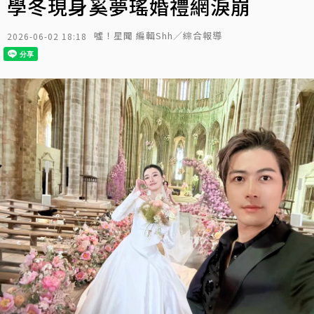
學冬現身奚夢瑤婚禮網淚崩
噓！星聞 編輯Shh／綜合報導
2026-06-02 18:18