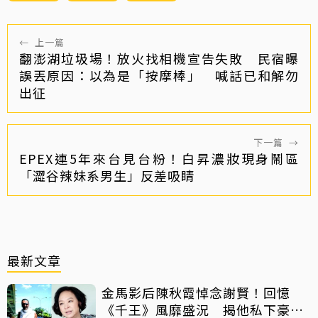
←
上一篇
翻澎湖垃圾場！放火找相機宣告失敗 民宿曝
誤丟原因：以為是「按摩棒」 喊話已和解勿
出征
下一篇
→
EPEX連5年來台見台粉！白昇濃妝現身鬧區
「澀谷辣妹系男生」反差吸睛
最新文章
金馬影后陳秋霞悼念謝賢！回憶
《千王》風靡盛況 揭他私下豪爽