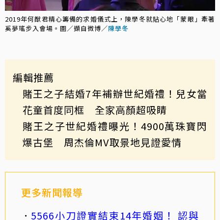
2019年何猷君精心籌備的求婚儀式上，陳學冬就貼心地「蒙眼」牽著
奚夢瑤步入會場。圖／擷自微博／
陳學冬
編輯推薦
賭王之子結婚7年補辦世紀婚禮！兒女當
花童首度同框 全家高顏超吸睛
賭王之子世紀婚禮曝光！4900萬珠寶閃
爆古堡 周杰倫MV取景地見證愛情
更多新聞報導
5566小刀證實結束14年婚姻！ 認與