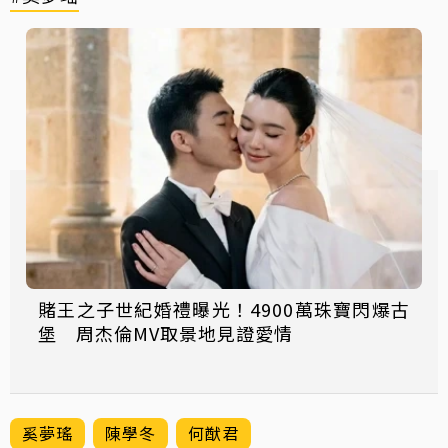
賭王之子世紀婚禮曝光！4900萬珠寶閃爆古
堡 周杰倫MV取景地見證愛情
奚夢瑤
陳學冬
何猷君