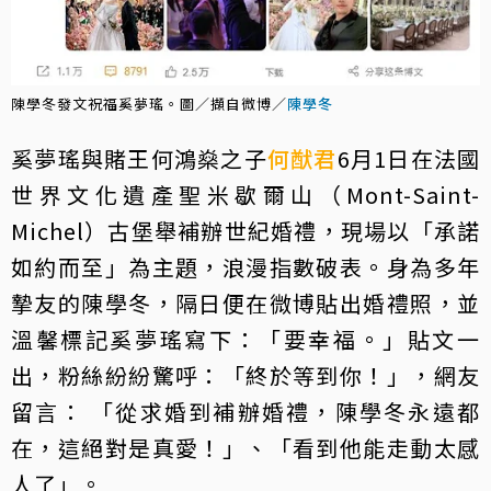
陳學冬發文祝福奚夢瑤。圖／擷自微博／
陳學冬
奚夢瑤與賭王何鴻燊之子
何猷君
6月1日在法國
世界文化遺產聖米歇爾山（Mont-Saint-
Michel）古堡舉補辦世紀婚禮，現場以「承諾
如約而至」為主題，浪漫指數破表。身為多年
摯友的陳學冬，隔日便在微博貼出婚禮照，並
溫馨標記奚夢瑤寫下：「要幸福。」貼文一
出，粉絲紛紛驚呼：「終於等到你！」，網友
留言： 「從求婚到補辦婚禮，陳學冬永遠都
在，這絕對是真愛！」、「看到他能走動太感
人了」。