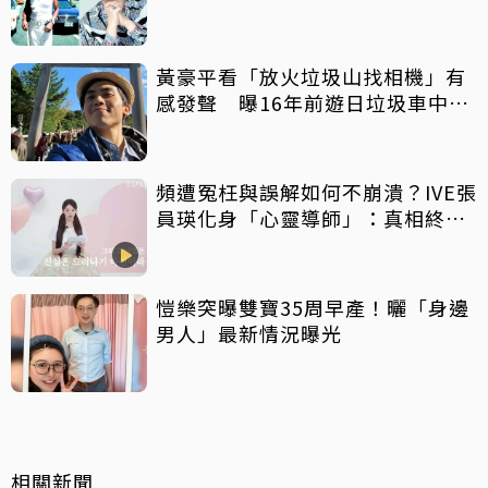
給鉅額小費
黃豪平看「放火垃圾山找相機」有
感發聲 曝16年前遊日垃圾車中含
淚找御守
頻遭冤枉與誤解如何不崩潰？IVE張
員瑛化身「心靈導師」：真相終會
大白
愷樂突曝雙寶35周早產！曬「身邊
男人」最新情況曝光
相關新聞