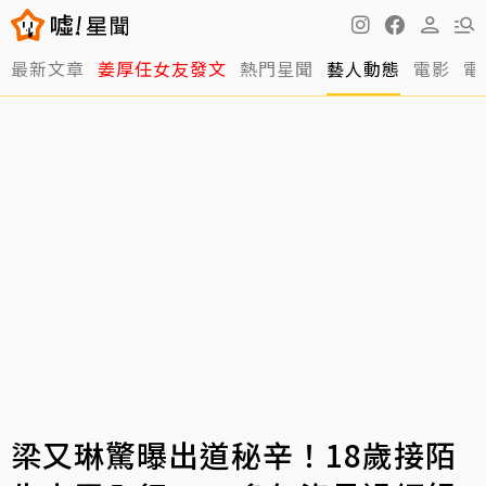
最新文章
姜厚任女友發文
熱門星聞
藝人動態
電影
電
梁又琳驚曝出道秘辛！18歲接陌