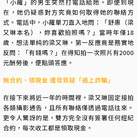
「小羅」的男生突然打電話給她。即便到現
在，她仍疑惑對方究竟如何取得她的聯絡方
式。電話中，小羅單刀直入地問：「舒惠（梁
又琳本名），妳喜歡拍照嗎？」當時年僅18
歲、想法單純的梁又琳，第一反應竟是務實地
反問：「有錢嗎？」在得知拍一次照片有2000
元酬勞後，便點頭答應。
無合約、領現金 遭母質疑「遇上詐騙」
在接下來將近一年的時間裡，梁又琳固定接拍
各類攝影通告，且所有聯絡僅透過電話往來。
更令人驚訝的是，雙方完全沒有簽署任何經紀
合約，每次收工都是領取現金。