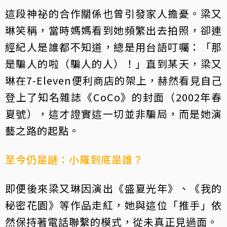
這段神祕的合作關係也曾引發家人擔憂。梁又
琳笑稱，當時媽媽看到她頻繁出去拍照，卻連
經紀人是誰都不知道，總是用台語叮囑：「那
是騙人的啦（騙人的人）！」直到某天，梁又
琳在7-Eleven便利商店的架上，赫然看見自己
登上了知名雜誌《CoCo》的封面（2002年春
夏號），這才證實這一切並非騙局，而是她演
藝之路的起點。
至今仍是謎：小羅到底是誰？
即便後來梁又琳因演出《盛夏光年》、《我的
秘密花園》等作品走紅，她與這位「推手」依
然保持著電話聯繫的模式，從未真正見過面。