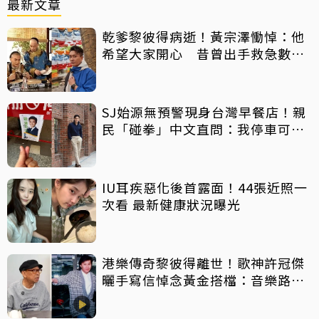
最新文章
乾爹黎彼得病逝！黃宗澤慟悼：他
希望大家開心 昔曾出手救急數十
萬手術費
SJ始源無預警現身台灣早餐店！親
民「碰拳」中文直問：我停車可以
嗎？
IU耳疾惡化後首露面！44張近照一
次看 最新健康狀況曝光
港樂傳奇黎彼得離世！歌神許冠傑
曬手寫信悼念黃金搭檔：音樂路上
感恩有您