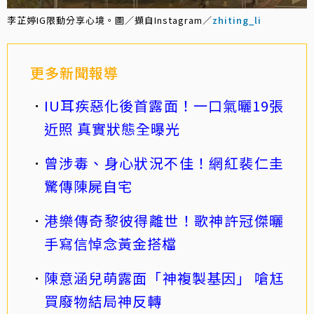
李芷婷IG限動分享心境。圖／擷自Instagram／
zhiting_li
更多新聞報導
IU耳疾惡化後首露面！一口氣曬19張
近照 真實狀態全曝光
曾涉毒、身心狀況不佳！網紅裴仁圭
驚傳陳屍自宅
港樂傳奇黎彼得離世！歌神許冠傑曬
手寫信悼念黃金搭檔
陳意涵兒萌露面「神複製基因」 嗆尪
買廢物結局神反轉