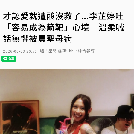
才認愛就遭酸沒救了...李芷婷吐
「容易成為箭靶」心境 溫柔喊
話無懼被罵聖母病
噓！星聞 編輯Shh／綜合報導
2026-06-03 20:53