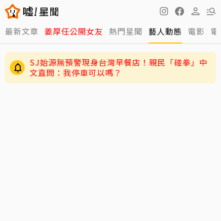
最新文章
姜厚任公開女友
熱門星聞
藝人動態
電影
電
SJ始源無預警現身台灣早餐店！親民「碰拳」中
文直問：我停車可以嗎？