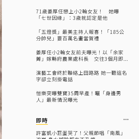
71歲姜厚任戀上小2輪女友！ 她曝
「七世因緣」：3歲就認定是他
「五燈獎」最美主持人報喜！「185公
分帥兒」要百萬名畫當賀禮
姜厚任小2輪女友前夫曝光！以「余家
菁」嫁縣府農業處科長 交往3個月即...
演藝工會終於聯絡上田路路 她一聽這名
字卻立刻掛電話
愷樂突曝雙寶35周早產！曬「身邊男
人」最新情況曝光
即時
許富凱小巨蛋哭了！父親節唱「南風」