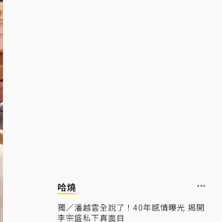
哈燒
獨／潘越雲全說了！40年感情曝光 揭開
李宗盛私下真面目