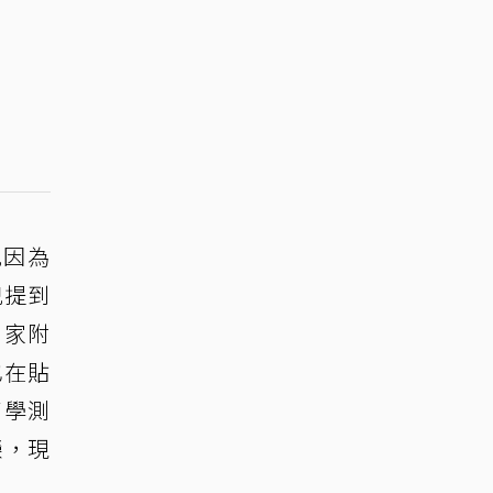
兒因為
兒提到
，家附
也在貼
了學測
榮，現