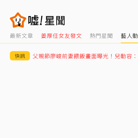
最新文章
姜厚任女友發文
熱門星聞
藝人
父親節廖峻前妻餵飯畫面曝光！兒動容：
快訊