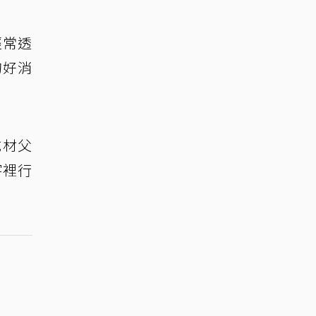
經常透
的好消
成材父
字裡行