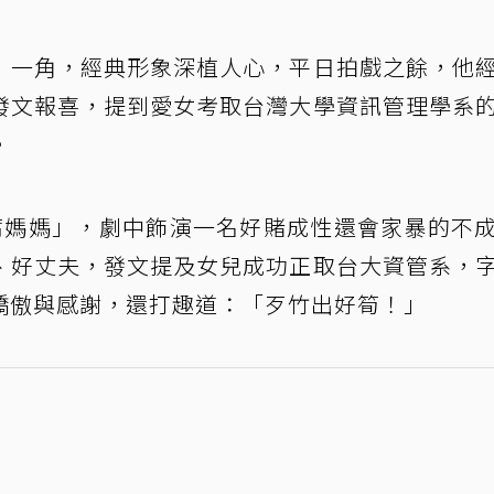
」一角，經典形象深植人心，平日拍戲之餘，他
發文報喜，提到愛女考取台灣大學資訊管理學系
。
腐媽媽」，劇中飾演一名好賭成性還會家暴的不
、好丈夫，發文提及女兒成功正取台大資管系，
驕傲與感謝，還打趣道：「歹竹出好筍！」