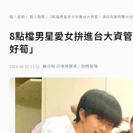
噓！星聞
藝人動態
8點檔男星愛女拚進台大資管！清純制服照曝光
8點檔男星愛女拚進台大資
好筍」
聯合報 記者陳慧貞／即時報導
2026-06-03 21:51