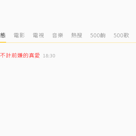
動態
電影
電視
音樂
熱搜
500齣
500歌
不計前嫌的真愛
18:30