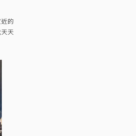
家近的
我天天