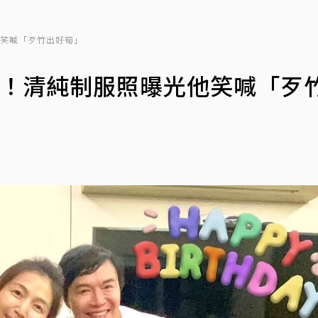
他笑喊「歹竹出好筍」
管！清純制服照曝光他笑喊「歹