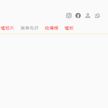
噓短片
娛樂有評
哈燒榜
噓粉