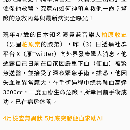
催促他救醫。究竟AI如何神預言救他一命？驚
險的急救內幕與最新病況全曝光！
現年47歲的日本知名演員兼音樂人
柏原收史
（男星
柏原崇
的胞弟），昨（3）日透過社群
平台 X（原Twitter）向外界發表驚人消息。他
透露自己日前在自家因嚴重下血（便血）被緊
急送醫，並接受了深夜緊急手術。據悉，他因
失血量異常龐大，在手術過程中總共輸血高達
3600cc，一度面臨生命危險，所幸目前手術成
功，已在病房休養。
4月檢查無異狀 5月底突發便血求助AI