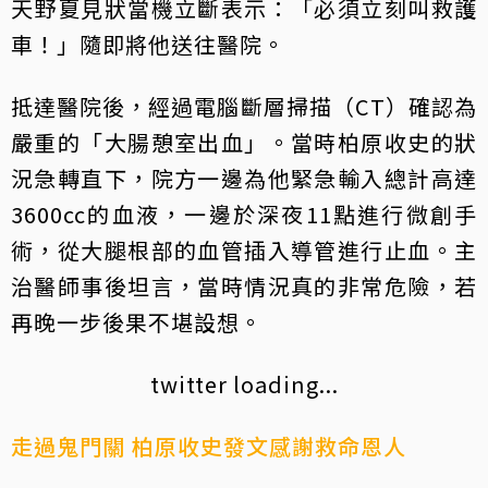
天野夏見狀當機立斷表示：「必須立刻叫救護
車！」隨即將他送往醫院。
抵達醫院後，經過電腦斷層掃描（CT）確認為
嚴重的「大腸憩室出血」。當時柏原收史的狀
況急轉直下，院方一邊為他緊急輸入總計高達
3600cc的血液，一邊於深夜11點進行微創手
術，從大腿根部的血管插入導管進行止血。主
治醫師事後坦言，當時情況真的非常危險，若
再晚一步後果不堪設想。
twitter loading...
走過鬼門關 柏原收史發文感謝救命恩人