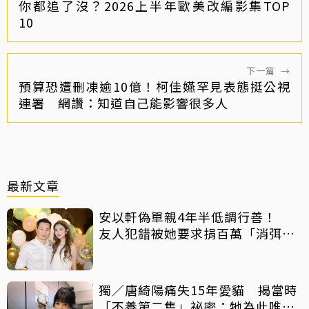
你都追了沒？2026上半年歐美改編影集TOP
10
下一篇
→
預算恐遭刪凍逾10億！柯佳嬿罕見表態挺公視
連署 網讚：知道自己能影響很多人
最新文章
安以軒偽單親4年半低調行善！
友人犯錯被她要求捐百萬「消弭不
滿」
獨／唐綺陽痛失15年愛貓 揭當時
「不養第二隻」祕密：牠為此唯一