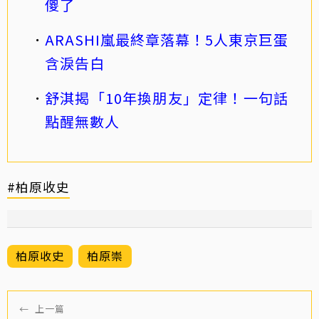
傻了
ARASHI嵐最終章落幕！5人東京巨蛋
含淚告白
舒淇揭「10年換朋友」定律！一句話
點醒無數人
#柏原收史
柏原收史
柏原崇
←
上一篇