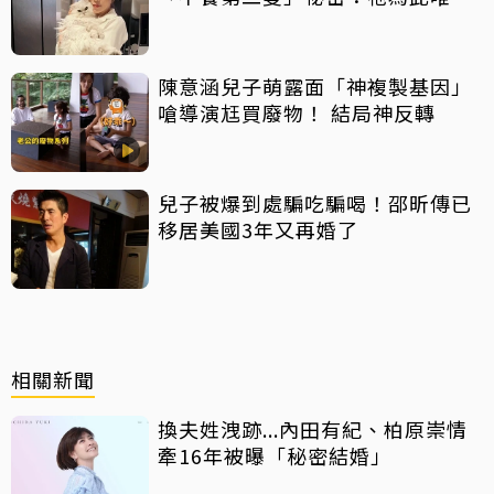
一次咬我
陳意涵兒子萌露面「神複製基因」
嗆導演尪買廢物！ 結局神反轉
兒子被爆到處騙吃騙喝！邵昕傳已
移居美國3年又再婚了
相關新聞
換夫姓洩跡...內田有紀、柏原崇情
牽16年被曝「秘密結婚」