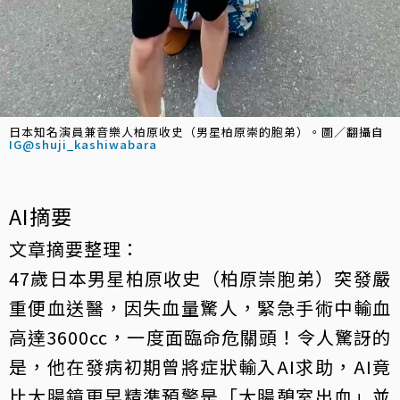
日本知名演員兼音樂人柏原收史（男星柏原崇的胞弟）。圖／翻攝自
IG@shuji_kashiwabara
AI摘要
文章摘要整理：
47歲日本男星柏原收史（柏原崇胞弟）突發嚴
重便血送醫，因失血量驚人，緊急手術中輸血
高達3600cc，一度面臨命危關頭！令人驚訝的
是，他在發病初期曾將症狀輸入AI求助，AI竟
比大腸鏡更早精準預警是「大腸憩室出血」並