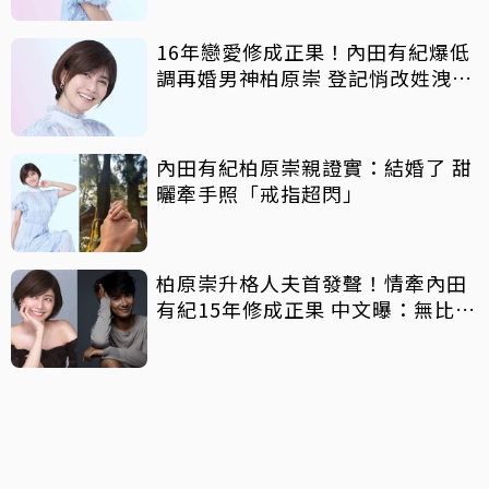
16年戀愛修成正果！內田有紀爆低
調再婚男神柏原崇 登記悄改姓洩端
倪
內田有紀柏原崇親證實：結婚了 甜
曬牽手照「戒指超閃」
柏原崇升格人夫首發聲！情牽內田
有紀15年修成正果 中文曝：無比幸
福