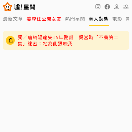
最新文章
姜厚任公開女友
熱門星聞
藝人動態
電影
電
獨／唐綺陽痛失15年愛貓 揭當時「不養第二
隻」祕密：牠為此狠咬我