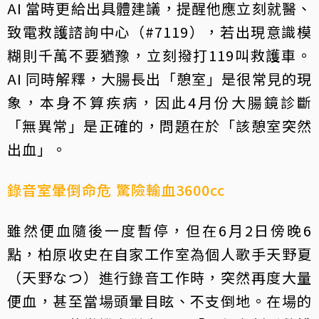
AI 當時更給出具體建議，提醒他應立刻就醫、
致電救護諮詢中心（#7119），若出現意識模
糊則千萬不要猶豫，立刻撥打119叫救護車。
AI 同時解釋，大腸長出「憩室」是很常見的現
象，本身不算疾病，因此4月份大腸鏡診斷
「無異常」是正確的，問題在於「該憩室突然
出血」。
錄音室暈倒命危 驚險輸血3600cc
雖然便血隨後一度暫停，但在6月2日傍晚6
點，柏原收史在自家工作室為個人歌手天野夏
（天野なつ）進行錄音工作時，突然再度大量
便血，甚至當場頭暈目眩、不支倒地。在場的