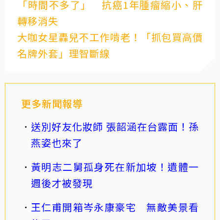
「時間不多了」 抗癌1年腫瘤縮小、肝
轉移消失
大咖女星轟兒不工作啃老！「抓包買高價
名牌外套」理智斷線
更多新聞報導
送別好友化妝師 張韶涵在台露面！孫
燕姿也來了
黃明志二舅孤身死在新加坡！遺體一
週後才被發現
王仁甫開箱岑永康豪宅 無敵美景看