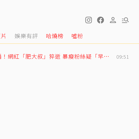
短片
娛樂有評
哈燒榜
噓粉
離世前48小時還在直播！網紅「肥大叔」猝逝 暴瘦粉絲疑「早覺得不對」
09:51