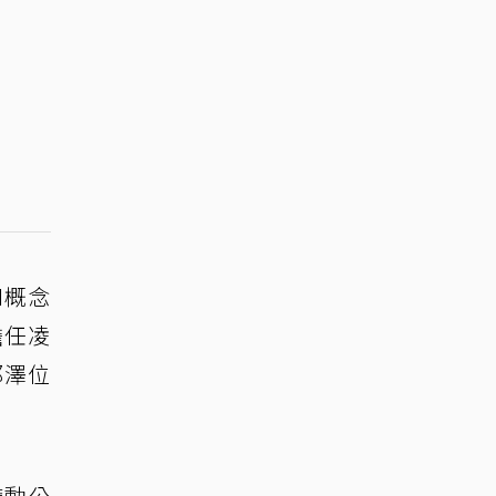
I概念
擔任凌
邱澤位
帶動公