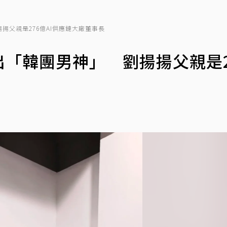
揚父親是276億AI供應鏈大廠董事長
出「韓團男神」 劉揚揚父親是2