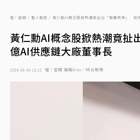
噓！星聞
藝人動態
黃仁勳AI概念股掀熱潮竟扯出「韓團男神」 劉揚
黃仁勳AI概念股掀熱潮竟扯
億AI供應鏈大廠董事長
噓！星聞 編輯bian／綜合報導
2026-06-04 10:22