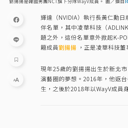
劉揚揚是韓國男團NCT旗下分隊WayV成員。 圖／擷自
I
輝達（NVIDIA）執行長黃仁勳日
伴名單，其中凌華科技（ADLI
題之外，這份名單意外掀起K-P
籍成員
劉揚揚
，正是凌華科技董
現年25歲的劉揚揚出生於新北
演藝圈的夢想。2016年，他返
生，之後於2018年以WayV