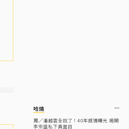
哈燒
獨／潘越雲全說了！40年感情曝光 揭開
李宗盛私下真面目