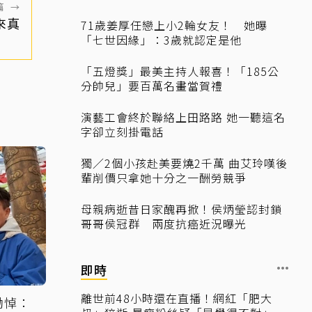
篇
→
來真
71歲姜厚任戀上小2輪女友！ 她曝
「七世因緣」：3歲就認定是他
「五燈獎」最美主持人報喜！「185公
分帥兒」要百萬名畫當賀禮
演藝工會終於聯絡上田路路 她一聽這名
字卻立刻掛電話
獨／2個小孩赴美要燒2千萬 曲艾玲嘆後
輩削價只拿她十分之一酬勞競爭
母親病逝昔日家醜再掀！侯炳瑩認封鎖
哥哥侯冠群 兩度抗癌近況曝光
即時
離世前48小時還在直播！網紅「肥大
慟悼：