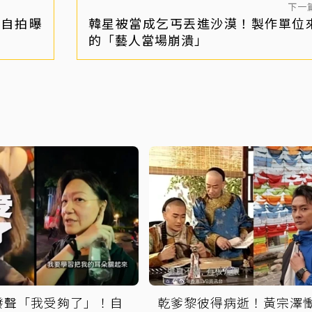
下一
自拍曝
韓星被當成乞丐丟進沙漠！製作單位
的「藝人當場崩潰」
發聲「我受夠了」！自
乾爹黎彼得病逝！黃宗澤