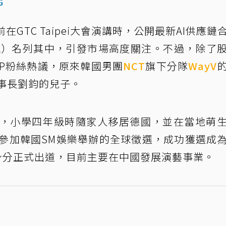
G
前在GTC Taipei大會演講時，公開最新AI供應鏈
NK）名列其中，引發市場高度關注。不過，除了
OP粉絲熱議，原來韓國男團
NCT
旗下分隊
WayV
事長劉鈞的兒子。
市，小學四年級時隨家人移居德國，並在當地萌
台參加韓國SM娛樂舉辦的全球徵選，成功獲選成
成員身分正式出道，目前主要在中國發展演藝事業。