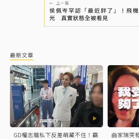
←
上一篇
侯佩岑罕認「最近胖了」！飛機
光 真實狀態全被看見
最新文章
GD權志龍私下反差萌藏不住！霸
曲家瑞突