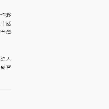
合作夥
股市話
的台灣
生進入
為練習