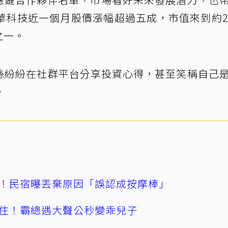
華科技近一個月股價漲幅超過五成，市值來到約2
之一。
粉絲紛紛在社群平台分享投資心得，甚至笑稱自己
。
！民宿曝丟棄原因「誤認成按摩棒」
住！霸總遇大聲公秒變乖兒子