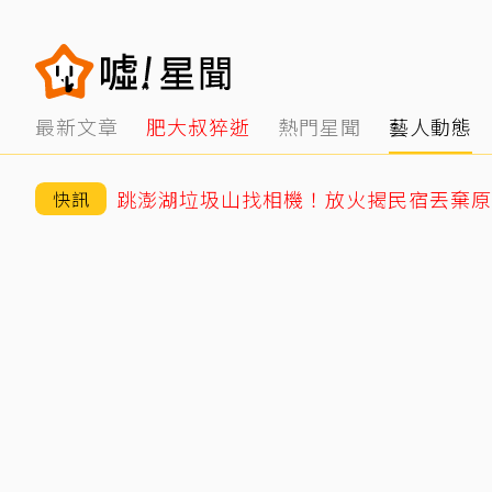
最新文章
肥大叔猝逝
熱門星聞
藝人動態
跳澎湖垃圾山找相機！放火揭民宿丟棄原
快訊