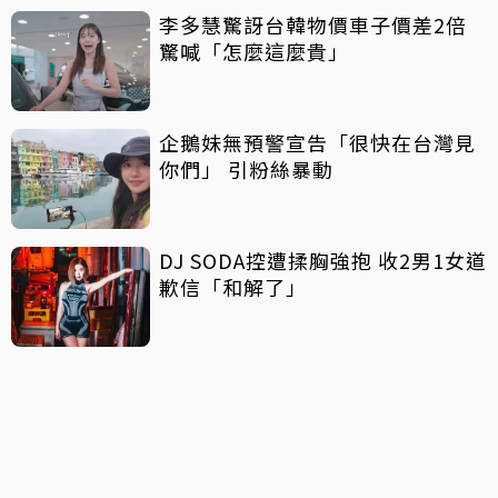
李多慧驚訝台韓物價車子價差2倍
驚喊「怎麼這麼貴」
企鵝妹無預警宣告「很快在台灣見
你們」 引粉絲暴動
DJ SODA控遭揉胸強抱 收2男1女道
歉信「和解了」