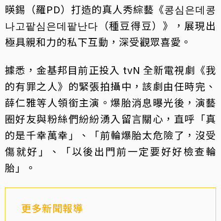
暎錫（羅PD）打造的真人秀綜藝《콩심은데콩
나고팥심은데팥난다（種豆得豆）》，展現出
極具親和力的私下互動，深受觀眾喜愛。
據悉，金基邦目前正投入 tvN 全新電視劇《我
的有罪之人》的緊張拍攝中，該劇由任時完、
薛仁雅等人領銜主演。爆胎消息曝光後，演藝
圈好友與粉絲們紛紛湧入留言關心，直呼「真
的是千幸萬幸」、「前輪爆胎太危險了，沒受
傷就好」、「以後出門前一定要好好檢查輪
胎」。
更多新聞報導