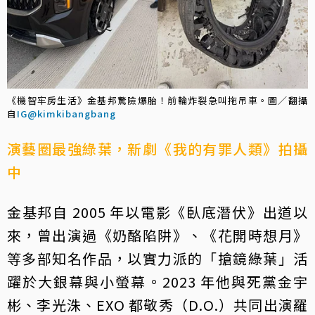
《機智牢房生活》金基邦驚險爆胎！前輪炸裂急叫拖吊車。圖／翻攝
自
IG@kimkibangbang
演藝圈最強綠葉，新劇《我的有罪人類》拍攝
中
金基邦自 2005 年以電影《臥底潛伏》出道以
來，曾出演過《奶酪陷阱》、《花開時想月》
等多部知名作品，以實力派的「搶鏡綠葉」活
躍於大銀幕與小螢幕。2023 年他與死黨金宇
彬、李光洙、EXO 都敬秀（D.O.）共同出演羅