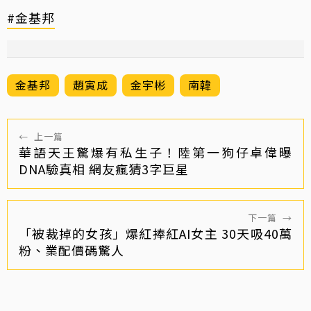
#金基邦
金基邦
趙寅成
金宇彬
南韓
←
上一篇
華語天王驚爆有私生子！陸第一狗仔卓偉曝
DNA驗真相 網友瘋猜3字巨星
下一篇
→
「被裁掉的女孩」爆紅捧紅AI女主 30天吸40萬
粉、業配價碼驚人