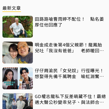
最新文章
田路路嗆曹雨婷不配位！ 點名姜
厚任他回應了
明金成走後第4個父親節！龍鳳胎
兒吐「我沒有爸爸」 老師暖回一
句話全網鼻酸
仔仔周渝民「女兒奴」行徑曝光！
想娶得先備千萬聘金 喻虹淵驚
呼：比我爸還過分
GD權志龍私下反差萌藏不住！霸總
遇大聲公秒變乖兒子、與法師合照
掀網暴動