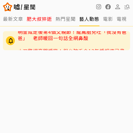
最新文章
肥大叔猝逝
熱門星聞
藝人動態
電影
電視
小刀驚爆豪門婚變！與台玻千金12年婚姻傳已畫
句點 離婚原因曝光