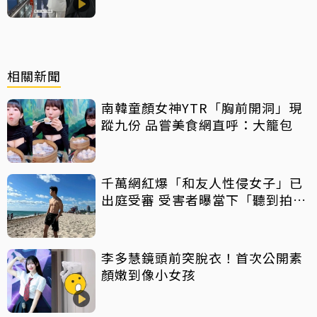
相關新聞
南韓童顏女神YTR「胸前開洞」現
蹤九份 品嘗美食網直呼：大籠包
千萬網紅爆「和友人性侵女子」已
出庭受審 受害者曝當下「聽到拍片
聲」
李多慧鏡頭前突脫衣！首次公開素
顏嫩到像小女孩