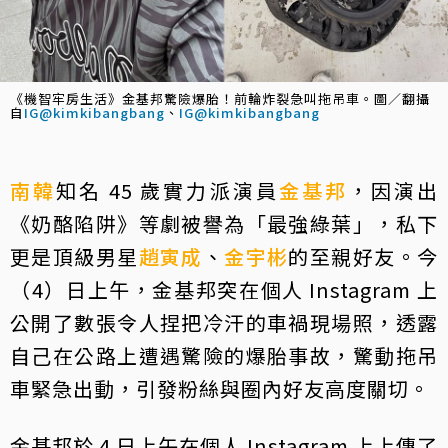
《機智牢房生活》金基邦驚險爆胎！前輪炸裂急叫拖吊車。圖／翻攝
自
IG@kimkibangbang
、
IG@kimkibangbang
南韓
知名 45 歲實力派演員
金基邦
，因演出
《奶酪陷阱》等劇被譽為「最強綠葉」，私下
更是頂級男星
趙寅成
、
金宇彬
的至親好友。今
（4）日上午，金基邦突在個人 Instagram 上
公開了數張令人捏把冷汗的車禍現場照，透露
自己在公路上遭遇驚險的爆胎事故，驚動拖吊
車緊急出動，引發粉絲與圈內好友高度關切。
金基邦於 4 日上午在個人 Instagram 上上傳了