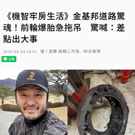
《機智牢房生活》金基邦道路驚
魂！前輪爆胎急拖吊 驚喊：差
點出大事
噓！星聞 編輯三月兔／綜合報導
2026-06-04 16:01