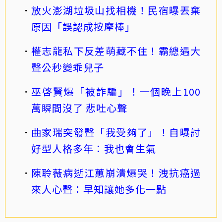
放火澎湖垃圾山找相機！民宿曝丟棄
原因「誤認成按摩棒」
權志龍私下反差萌藏不住！霸總遇大
聲公秒變乖兒子
巫啓賢爆「被詐騙」！一個晚上100
萬瞬間沒了 悲吐心聲
曲家瑞突發聲「我受夠了」！自曝討
好型人格多年：我也會生氣
陳聆薇病逝江蕙崩潰爆哭！洩抗癌過
來人心聲：早知讓她多化一點