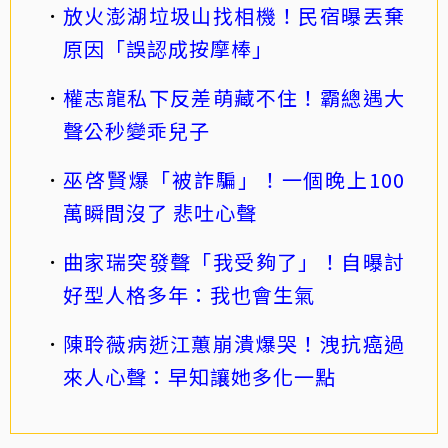
放火澎湖垃圾山找相機！民宿曝丟棄
原因「誤認成按摩棒」
權志龍私下反差萌藏不住！霸總遇大
聲公秒變乖兒子
巫啓賢爆「被詐騙」！一個晚上100
萬瞬間沒了 悲吐心聲
曲家瑞突發聲「我受夠了」！自曝討
好型人格多年：我也會生氣
陳聆薇病逝江蕙崩潰爆哭！洩抗癌過
來人心聲：早知讓她多化一點