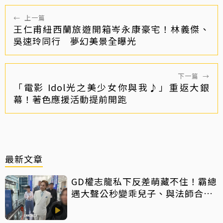
←
上一篇
王仁甫紐西蘭旅遊開箱岑永康豪宅！林義傑、
吳速玲同行 夢幻美景全曝光
下一篇
→
「電影 Idol光之美少女你與我♪」重返大銀
幕！著色應援活動提前開跑
最新文章
GD權志龍私下反差萌藏不住！霸總
遇大聲公秒變乖兒子、與法師合照
掀網暴動