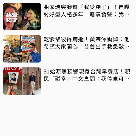
曲家瑞突發聲「我受夠了」！自曝
討好型人格多年 霸氣發聲：我也
會生氣
乾爹黎彼得病逝！黃宗澤慟悼：他
希望大家開心 昔曾出手救急數十
萬手術費
SJ始源無預警現身台灣早餐店！親
民「碰拳」中文直問：我停車可以
嗎？