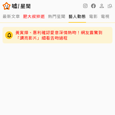
最新文章
肥大叔猝逝
熱門星聞
藝人動態
電影
電視
黃寅燁、惠利確認愛意深情熱吻！網友震驚到
「調亮影片」細看舌吻過程
離世前48小時還在直播！網紅「肥大叔」猝逝 暴
瘦粉絲疑「早覺得不對」