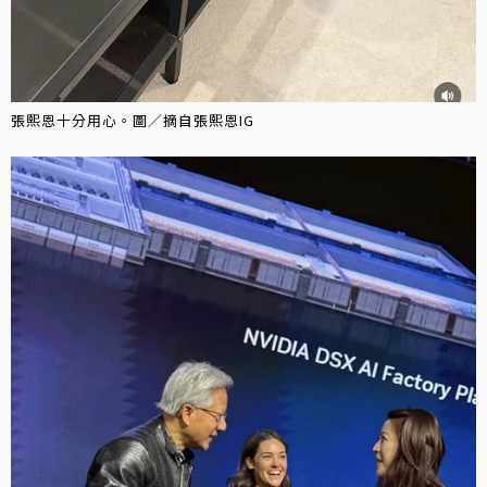
張熙恩十分用心。圖／摘自張熙恩IG