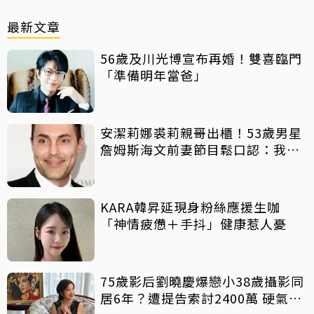
最新文章
56歲及川光博宣布再婚！雙喜臨門
「準備明年當爸」
安潔莉娜裘莉親哥出櫃！53歲男星
詹姆斯海文前妻節目鬆口認：我是
同志
KARA韓昇延現身粉絲應援生咖
「神情疲憊＋手抖」健康惹人憂
75歲影后劉曉慶爆戀小38歲攝影同
居6年？遭提告索討2400萬 硬氣反