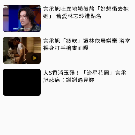
言承旭吐異地戀煎熬「好想衝去抱
她」 舊愛林志玲遭點名
言承旭「疲軟」遭林依晨嫌棄 浴室
裸身打手槍畫面曝
大S香消玉殞！「流星花園」言承
旭悲痛：謝謝遇見妳