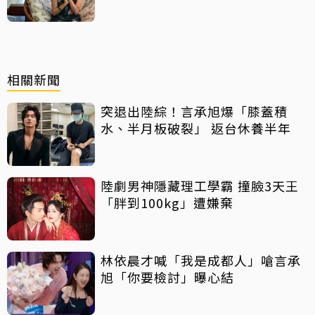
擊絕不給
相關新聞
突退出陸綜！言承旭爆「膝蓋積
水、半月板破裂」 返台休養半年
陸劇男神隱藏理工學霸 撞臉3天王
「胖到100kg」遭嫌棄
林依晨才喊「我是成都人」嗆言承
旭「你要檢討」曝心結