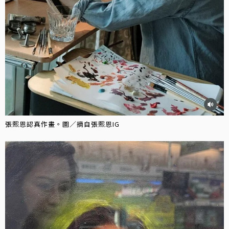
張熙恩認真作畫。圖／摘自張熙恩IG