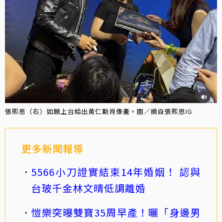
張熙恩（右）如願上台給出黃仁勳肖像畫。圖／摘自張熙恩IG
更多新聞報導
5566小刀證實結束14年婚姻！ 認與
台玻千金林文晴低調離婚
愷樂突曝雙寶35周早產！曬「身邊男