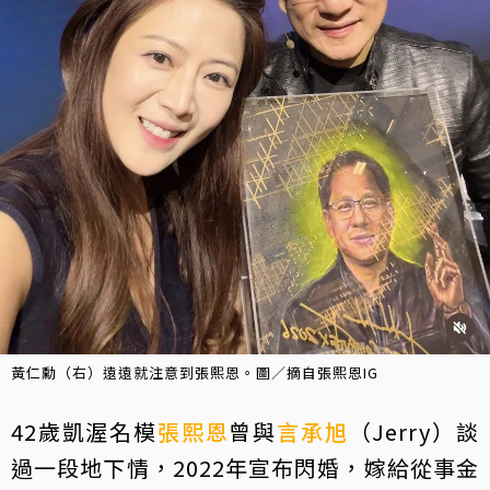
黃仁勳（右）遠遠就注意到張熙恩。圖／摘自張熙恩IG
42歲凱渥名模
張熙恩
曾與
言承旭
（Jerry）談
過一段地下情，2022年宣布閃婚，嫁給從事金