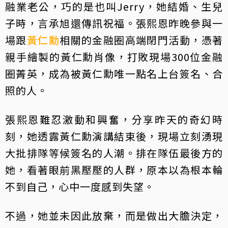
融業老公，巧的是也叫Jerry，她結婚、生兒
子時，言承旭還傳訊祝福。張熙恩昨晚參與一
場跟
黃仁勳
相關的金融圈高端閉門活動，憑著
親手繪製的黃仁勳肖像，打敗現場300位金融
圈菁英，成為被黃仁勳唯一點名上台簽名、合
照的人。
張熙恩難忍激動和興奮，分享昨天的奇幻時
刻，她透露黃仁勳演講結束後，現場立刻湧現
大批排隊等候簽名的人潮。排在隊伍最後方的
她，看著眼前黑壓壓的人群，原本以為根本輪
不到自己，心中一度感到失望。
不過，她並未因此放棄，而是做出大膽決定，