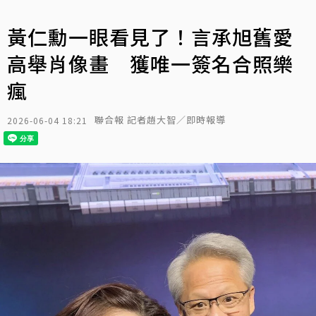
黃仁勳一眼看見了！言承旭舊愛
高舉肖像畫 獲唯一簽名合照樂
瘋
聯合報 記者趙大智／即時報導
2026-06-04 18:21