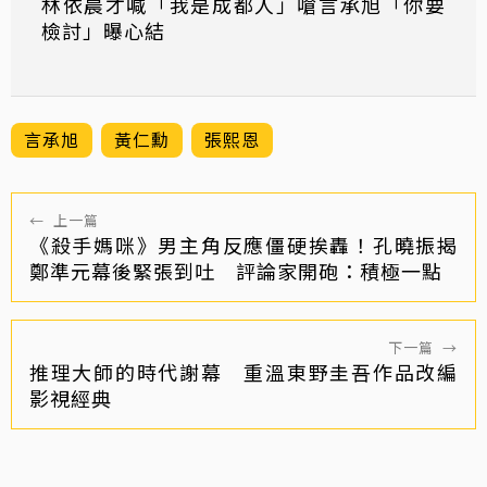
林依晨才喊「我是成都人」嗆言承旭「你要
檢討」曝心結
言承旭
黃仁勳
張熙恩
←
上一篇
《殺手媽咪》男主角反應僵硬挨轟！孔曉振揭
鄭準元幕後緊張到吐 評論家開砲：積極一點
下一篇
→
推理大師的時代謝幕 重溫東野圭吾作品改編
影視經典