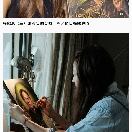
張熙恩（左）跟黃仁勳合照。圖／摘自張熙恩IG