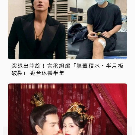
突退出陸綜！言承旭爆「膝蓋積水、半月板
破裂」 返台休養半年