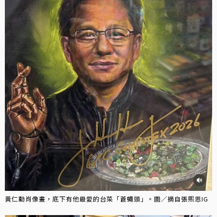
黃仁勳肖像畫，底下有他最愛的台菜「蒼蠅頭」。圖／摘自張熙恩IG