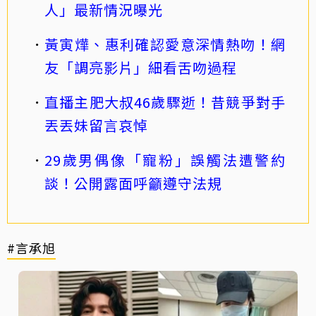
人」最新情況曝光
黃寅燁、惠利確認愛意深情熱吻！網
友「調亮影片」細看舌吻過程
直播主肥大叔46歲驟逝！昔競爭對手
丟丟妹留言哀悼
29歲男偶像「寵粉」誤觸法遭警約
談！公開露面呼籲遵守法規
#言承旭