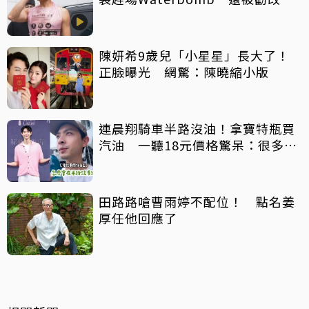
「JPG」
陳妍希9歲兒「小星星」長大了！
正臉曝光 網驚：陳曉縮小版
連晨翔騎車半路沒油！拿寶特瓶買
汽油 一聽18元價格驚呆：很多水
都比它還貴
田路路嗆曹雨婷不配位！ 點名姜
厚任他回應了