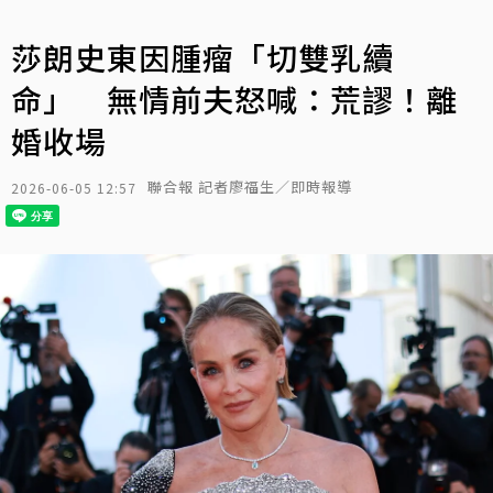
莎朗史東因腫瘤「切雙乳續
命」 無情前夫怒喊：荒謬！離
婚收場
聯合報 記者廖福生／即時報導
2026-06-05 12:57