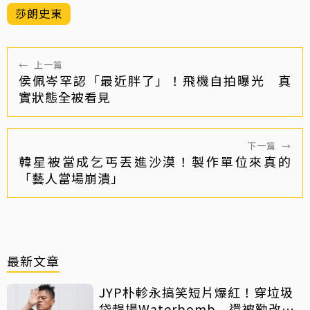
莎朗史東
←
上一篇
侯佩岑罕認「最近胖了」！飛機自拍曝光 真
實狀態全被看見
下一篇
→
韓星被當成乞丐丟進沙漠！製作單位來真的
「藝人當場崩潰」
最新文章
JYP朴軫永搞笑短片爆紅！穿垃圾
袋趕場Waterbomb 還被勸改名