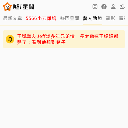
最新文章
5566小刀離婚
熱門星聞
藝人動態
電影
電
王凱摯友Jeff談多年兄弟情 長太像連王媽媽都
哭了：看到他想到兒子
陳妍希9歲兒「小星星」長大了！正臉曝光 網
驚：陳曉縮小版
與台玻千金結婚12年被爆離婚 小刀認了！證實：
已分開一陣子