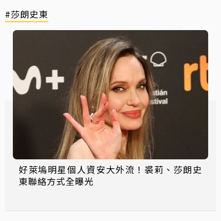
#莎朗史東
好萊塢明星個人資安大外流！裘莉、莎朗史
東聯絡方式全曝光