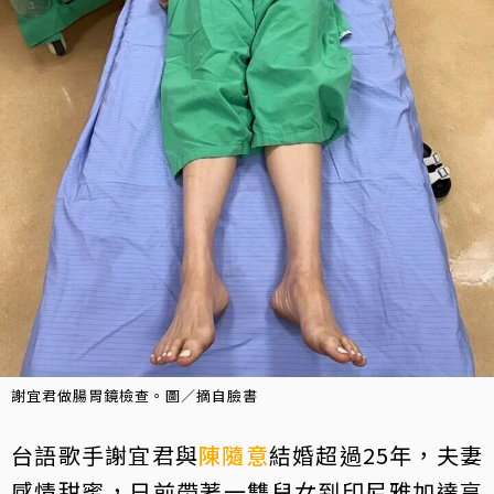
謝宜君做腸胃鏡檢查。圖／摘自臉書
台語歌手謝宜君與
陳隨意
結婚超過25年，夫妻
感情甜蜜，日前帶著一雙兒女到印尼雅加達享