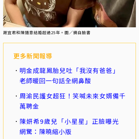
謝宜君和陳隨意結婚超過25年。圖／摘自臉書
更多新聞報導
明金成龍鳳胎兒吐「我沒有爸爸」
老師暖回一句話全網鼻酸
周渝民護女超狂！笑喊未來女婿備千
萬聘金
陳妍希9歲兒「小星星」正臉曝光
網驚：陳曉縮小版