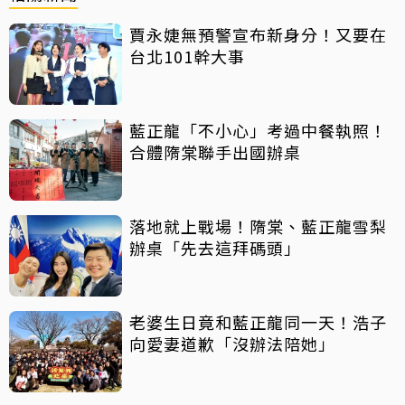
賈永婕無預警宣布新身分！又要在
台北101幹大事
藍正龍「不小心」考過中餐執照！
合體隋棠聯手出國辦桌
落地就上戰場！隋棠、藍正龍雪梨
辦桌「先去這拜碼頭」
老婆生日竟和藍正龍同一天！浩子
向愛妻道歉「沒辦法陪她」