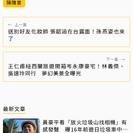
陳隨意
←
上一篇
送別好友化妝師 張韶涵在台露面！孫燕姿也來
了
下一篇
→
王仁甫紐西蘭旅遊開箱岑永康豪宅！林義傑、
吳速玲同行 夢幻美景全曝光
最新文章
黃豪平看「放火垃圾山找相機」有
感發聲 曝16年前遊日垃圾車中含