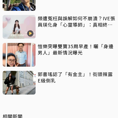
淚找御守
頻遭冤枉與誤解如何不崩潰？IVE張
員瑛化身「心靈導師」：真相終會
大白
愷樂突曝雙寶35周早產！曬「身邊
男人」最新情況曝光
郭書瑤認了「有金主」！街頭辣露
E級側乳
相關新聞