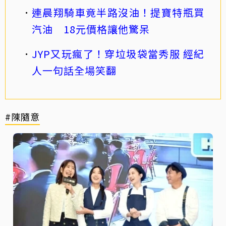
連晨翔騎車竟半路沒油！提寶特瓶買
汽油 18元價格讓他驚呆
JYP又玩瘋了！穿垃圾袋當秀服 經紀
人一句話全場笑翻
#陳隨意