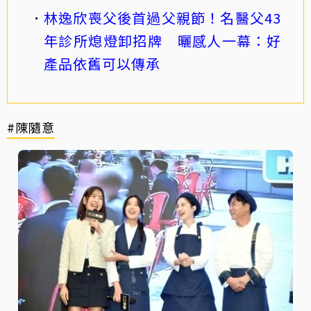
林逸欣喪父後首過父親節！名醫父43
年診所熄燈卸招牌 曬感人一幕：好
產品依舊可以傳承
#陳隨意