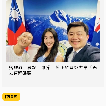
落地就上戰場！隋棠、藍正龍雪梨辦桌「先
去這拜碼頭」
陳隨意