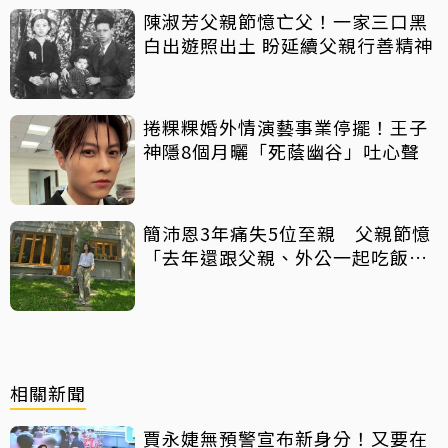
陳淑芳父親節憶亡父！一家三口黑
白出遊照出土 盼延續父親行善精神
捲粿粿婚外情演藝事業停擺！王子
神隱8個月曬「死蔭幽谷」吐心聲
簡沛恩3年痛失5位至親 父親節憶
「去年還跟父親、外公一起吃飯聊
天」
相關新聞
賈永婕無預警宣布新身分！又要在