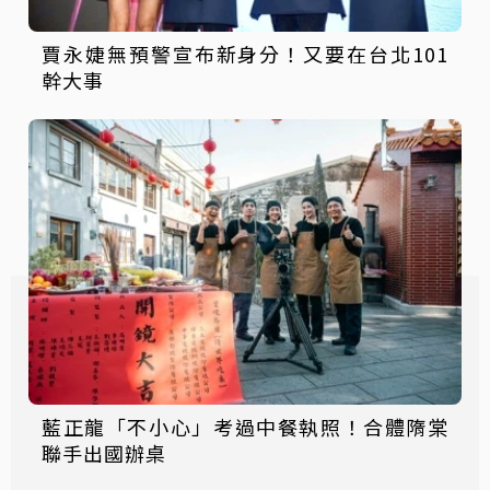
賈永婕無預警宣布新身分！又要在台北101
幹大事
藍正龍「不小心」考過中餐執照！合體隋棠
聯手出國辦桌