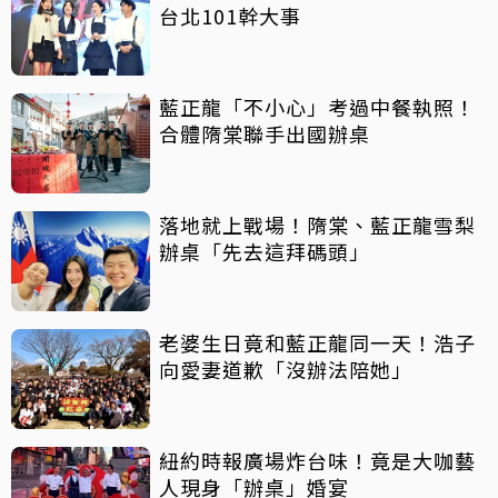
台北101幹大事
藍正龍「不小心」考過中餐執照！
合體隋棠聯手出國辦桌
落地就上戰場！隋棠、藍正龍雪梨
辦桌「先去這拜碼頭」
老婆生日竟和藍正龍同一天！浩子
向愛妻道歉「沒辦法陪她」
紐約時報廣場炸台味！竟是大咖藝
人現身「辦桌」婚宴