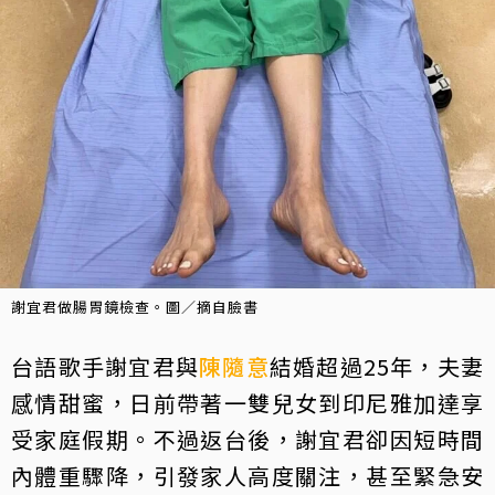
謝宜君做腸胃鏡檢查。圖／摘自臉書
台語歌手謝宜君與
陳隨意
結婚超過25年，夫妻
感情甜蜜，日前帶著一雙兒女到印尼雅加達享
受家庭假期。不過返台後，謝宜君卻因短時間
內體重驟降，引發家人高度關注，甚至緊急安