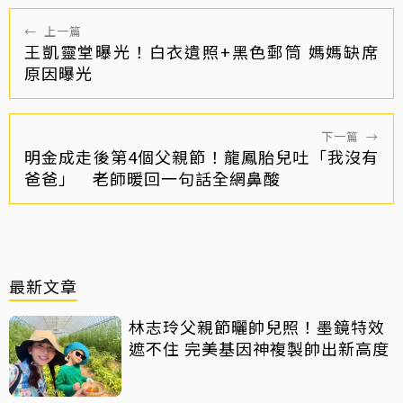
←
上一篇
王凱靈堂曝光！白衣遺照+黑色郵筒 媽媽缺席
原因曝光
下一篇
→
明金成走後第4個父親節！龍鳳胎兒吐「我沒有
爸爸」 老師暖回一句話全網鼻酸
最新文章
林志玲父親節曬帥兒照！墨鏡特效
遮不住 完美基因神複製帥出新高度