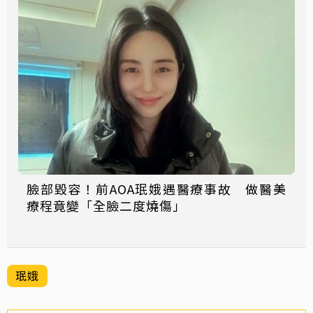
臉部毀容！前AOA珉娥遇醫療事故 做醫美
療程竟變「全臉二度燒傷」
珉娥