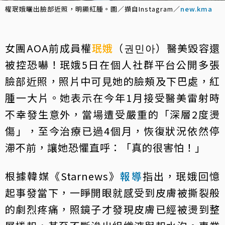
權珉娥曬出臉部近照，明顯紅腫。圖／擷自Instagram／
new.kma
女團AOA前成員權
珉娥
（권민아）醫美毀容還
被控恐嚇！珉娥5日在個人社群平台公開多張
臉部近照，照片中可見她的臉頰及下巴處，紅
腫一大片。她表示在今年1月接受醫美雷射時
不幸發生意外，當場遭受嚴重的「深層2度燙
傷」，至今治療已過4個月，恢復狀況依然停
滯不前，讓她恐懼直呼：「真的很害怕！」
根據韓媒《Starnews》
報導
指出，珉娥回憶
起事發當下，一睜開眼就感受到皮膚被撕裂般
的劇烈疼痛，照鏡子才發現皮膚已經被燙到整