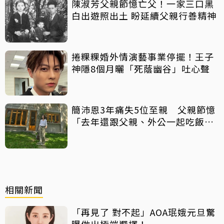
陳淑芳父親節憶亡父！一家三口黑
白出遊照出土 盼延續父親行善精神
捲粿粿婚外情演藝事業停擺！王子
神隱8個月曬「死蔭幽谷」吐心聲
簡沛恩3年痛失5位至親 父親節憶
「去年還跟父親、外公一起吃飯聊
天」
相關新聞
「再見了 對不起」AOA珉娥元旦驚
曝做出極端選擇！