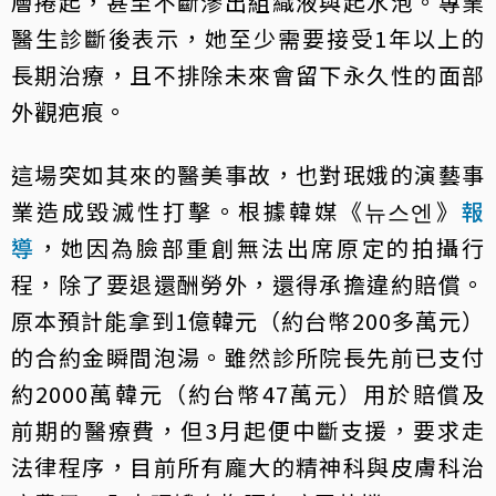
層捲起，甚至不斷滲出組織液與起水泡。專業
醫生診斷後表示，她至少需要接受1年以上的
長期治療，且不排除未來會留下永久性的面部
外觀疤痕。
這場突如其來的醫美事故，也對珉娥的演藝事
業造成毀滅性打擊。根據韓媒《뉴스엔》
報
導
，她因為臉部重創無法出席原定的拍攝行
程，除了要退還酬勞外，還得承擔違約賠償。
原本預計能拿到1億韓元（約台幣200多萬元）
的合約金瞬間泡湯。雖然診所院長先前已支付
約2000萬韓元（約台幣47萬元）用於賠償及
前期的醫療費，但3月起便中斷支援，要求走
法律程序，目前所有龐大的精神科與皮膚科治