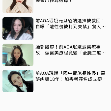
前AOA珉娥元旦極端選擇被救回！
自曝「遭性侵被打到失禁」驚人內
幕
臉部毀容！前AOA珉娥遇醫療事
故 做醫美療程竟變「全臉二度燒
傷」
前AOA珉娥「國中遭施暴性侵」惡
夢糾纏18年！加害者罪名成立卻逃
過坐牢