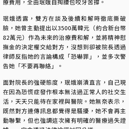
療費用，全由珉娥自掏腰包咬牙苦撐。
珉娥透露，雙方在談及後續和解時徹底撕破
臉，她曾主動提出以3500萬韓元（約合新台幣
82萬元）作為未來的治療費和解，並將精神慰
撫金的決定權交給對方，沒想到卻被院長透過
律師反指她的言論構成「恐嚇罪」，並多次警
告她「不要再聯絡」。
面對院長的強硬態度，珉娥崩潰直言，自己現
在因為恐慌症發作根本無法過正常人的社交生
活，天天只能待在家裡與醫院。她無奈表示，
既然對方連傳訊息都覺得是騷擾，她不會再主
動聯繫，但也強調這次擁有明確的醫療過失證