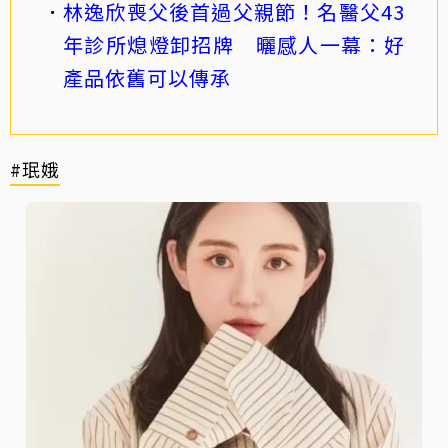
林逸欣喪父後首過父親節！名醫父43
年診所熄燈卸招牌 曬感人一幕：好
產品依舊可以傳承
#珉娥