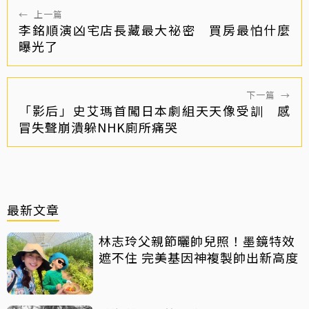
←
上一篇
李銘順演凶宅店長藏最大祕密 買房最怕什麼
曝光了
下一篇
→
「影后」史艾瑪首闖日本劇組天天像受訓 感
冒失聲崩潰躲NHK廁所痛哭
最新文章
林志玲父親節曬帥兒照！墨鏡特效
遮不住 完美基因神複製帥出新高度