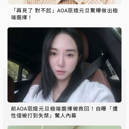
「再見了 對不起」AOA珉娥元旦驚曝做出極
端選擇！
前AOA珉娥元旦極端選擇被救回！自曝「遭
性侵被打到失禁」驚人內幕