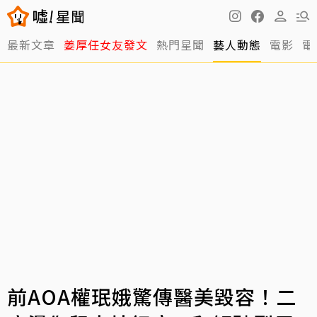
最新文章
姜厚任女友發文
熱門星聞
藝人動態
電影
電
前AOA權珉娥驚傳醫美毀容！二