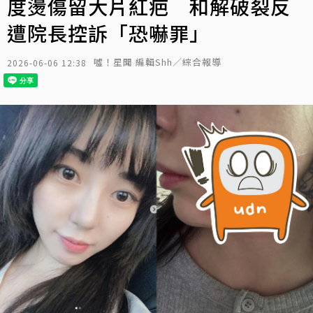
度燙傷留大片紅疤 和解破裂反
遭院長控訴「恐嚇罪」
噓！星聞 編輯Shh／綜合報導
2026-06-06 12:38