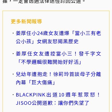
據，一定會透過法律途徑討回公道。
更多新聞報導
姜厚任小24歲女友遭爆「當小三有老
公小孩」女網友怒揭黑歷史
姜厚任女友遭控當小三！發千字文
「不學邏輯很難開始好好活」
兒幼年遭抱走！徐莉玲首談母子分離
內幕「巨大傷痛」
BLACKPINK出道10週年惹眾怒！
JISOO公開道歉：讓你們失望了