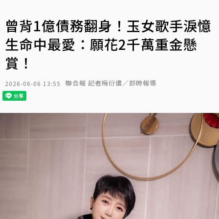
曾背1億債務翻身！玉女歌手淚憶
生命中最愛：願花2千萬重金懸
賞！
聯合報 記者梅衍儂／即時報導
2026-06-06 13:55