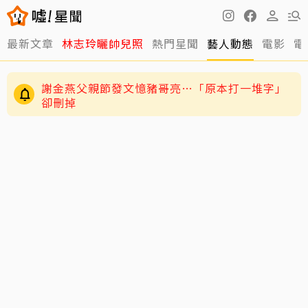
最新文章
林志玲曬帥兒照
熱門星聞
藝人動態
電影
電
謝金燕父親節發文憶豬哥亮…「原本打一堆字」
卻刪掉
66歲徐乃麟驚現大腸直腸科！外界憂健康狀況
本人親揭真相