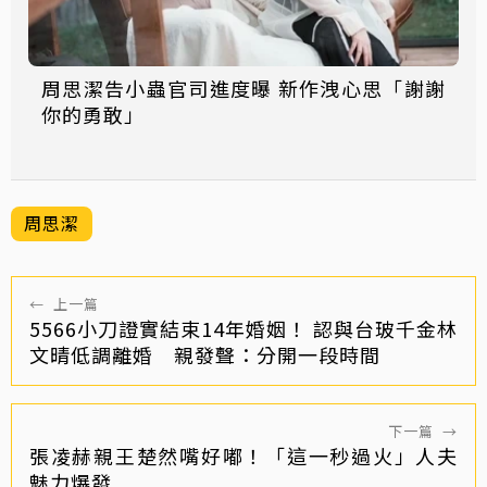
周思潔告小蟲官司進度曝 新作洩心思「謝謝
你的勇敢」
周思潔
←
上一篇
5566小刀證實結束14年婚姻！ 認與台玻千金林
文晴低調離婚 親發聲：分開一段時間
下一篇
→
張凌赫親王楚然嘴好嘟！「這一秒過火」人夫
魅力爆發