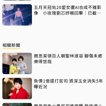
五月天冠佑20愛女遭AI合成不雅影
像 小玫瑰劉芯妤親回擊：已截圖
存證
相關新聞
周思潔領百人朝聖林淑容 腳傷未癒
樂得悠哉
負債1億還打官司 資深玉女消失5年
曝近況
周思潔告小蟲官司進度曝 新作洩心