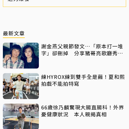
最新文章
謝金燕父親節發文…「原本打一堆
字」卻刪掉 分享豬哥亮歌廳秀歌
曲懷念
練HYROX練到雙手全是繭！夏和熙
拍戲不能拍特寫
66歲徐乃麟驚現大腸直腸科！外界
憂健康狀況 本人親揭真相