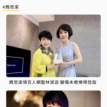
#周思潔
周思潔領百人朝聖林淑容 腳傷未癒樂得悠哉