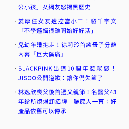
公小孩」女網友怒揭黑歷史
姜厚任女友遭控當小三！發千字文
「不學邏輯很難開始好好活」
兒幼年遭抱走！徐莉玲首談母子分離
內幕「巨大傷痛」
BLACKPINK出道10週年惹眾怒！
JISOO公開道歉：讓你們失望了
林逸欣喪父後首過父親節！名醫父43
年診所熄燈卸招牌 曬感人一幕：好
產品依舊可以傳承