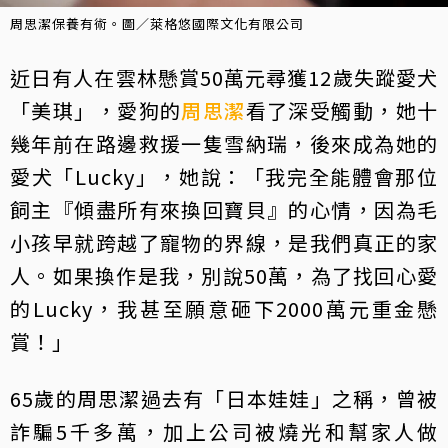
周思潔保養有術。圖／萊格悠國際文化有限公司
近日有人在雲林懸賞50萬元尋獲12歲失蹤愛犬
「美琪」，愛狗的
周思潔
看了深受觸動，她十
幾年前在路邊救援一隻雪納瑞，後來成為她的
愛犬「Lucky」，她說：「我完全能體會那位
飼主『傾盡所有來換回寶貝』的心情，因為毛
小孩早就跨越了寵物的界線，是我們真正的家
人。如果換作是我，別說50萬，為了找回心愛
的Lucky，我甚至願意砸下2000萬元重金懸
賞！」
65歲的周思潔過去有「日本娃娃」之稱，曾被
詐騙5千多萬，加上公司被燒光和幫家人做