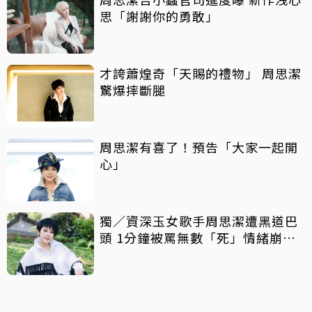
思「謝謝你的勇敢」
才誇蕭煌奇「天賜的禮物」 周思潔
驚爆摔斷腿
周思潔有喜了！預告「大家一起開
心」
獨／資深玉女歌手周思潔遭黑道巴
頭 1分鐘被罵無數「死」情緒崩
潰！