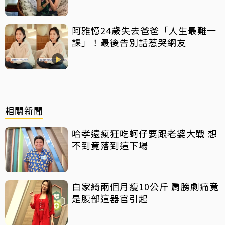
擊絕不給
阿雅憶24歲失去爸爸「人生最難一
課」！最後告別話惹哭網友
相關新聞
哈孝遠瘋狂吃蚵仔要跟老婆大戰 想
不到竟落到這下場
白家綺兩個月瘦10公斤 肩膀劇痛竟
是腹部這器官引起