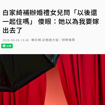
白家綺補辦婚禮女兒問「以後還
一起住嗎」 傻眼：她以為我要嫁
出去了
聯合報 記者趙大智／即時報導
2026-06-06 19:40