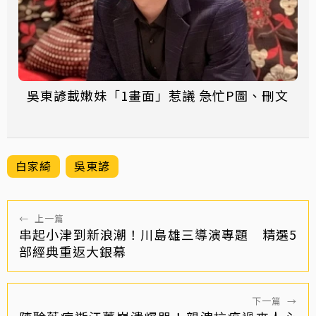
吳東諺載嫩妹「1畫面」惹議 急忙P圖、刪文
白家綺
吳東諺
←
上一篇
串起小津到新浪潮！川島雄三導演專題 精選5
部經典重返大銀幕
下一篇
→