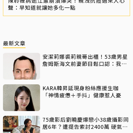
陳聆薇病逝江蕙崩潰爆哭！親洩抗癌過來人心
聲：早知道就讓她多化一點
最新文章
安潔莉娜裘莉親哥出櫃！53歲男星
詹姆斯海文前妻節目鬆口認：我是
同志
KARA韓昇延現身粉絲應援生咖
「神情疲憊＋手抖」健康惹人憂
75歲影后劉曉慶爆戀小38歲攝影同
居6年？遭提告索討2400萬 硬氣反