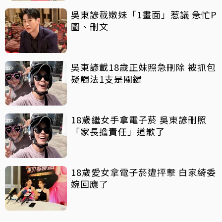
吳東諺載嫩妹「1畫面」惹議 急忙P
圖、刪文
吳東諺載18歲正妹照急刪除 被抓包
疑觸法1支是關鍵
18歲繼女手拿電子菸 吳東諺刪照
「家長擔責任」道歉了
18歲愛女拿電子菸遭抨擊 白家綺委
婉回應了