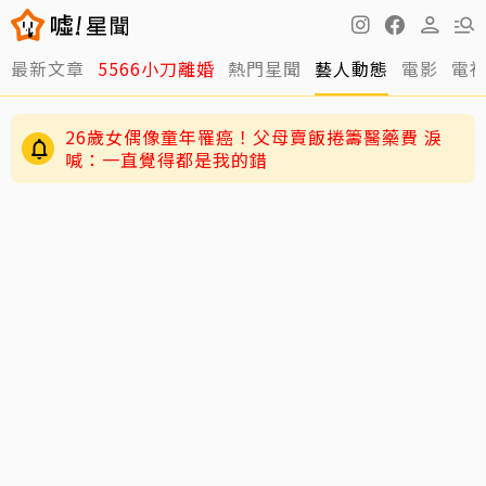
最新文章
5566小刀離婚
熱門星聞
藝人動態
電影
電
26歲女偶像童年罹癌！父母賣飯捲籌醫藥費 淚
喊：一直覺得都是我的錯