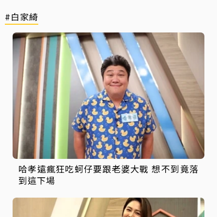
#白家綺
哈孝遠瘋狂吃蚵仔要跟老婆大戰 想不到竟落
到這下場