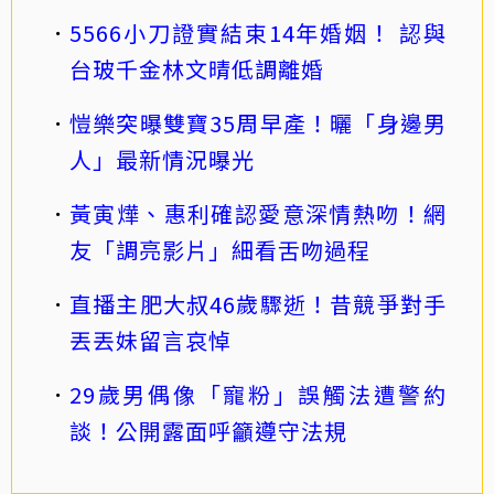
5566小刀證實結束14年婚姻！ 認與
台玻千金林文晴低調離婚
愷樂突曝雙寶35周早產！曬「身邊男
人」最新情況曝光
黃寅燁、惠利確認愛意深情熱吻！網
友「調亮影片」細看舌吻過程
直播主肥大叔46歲驟逝！昔競爭對手
丟丟妹留言哀悼
29歲男偶像「寵粉」誤觸法遭警約
談！公開露面呼籲遵守法規