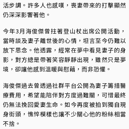
活步調。許多人也感嘆，喪妻帶來的打擊顯然
仍深深影響著他。
今年3月海俊傑曾拄著登山杖出席公開活動，
當時談及妻子離世後的心情，坦言至今仍難以
放下思念。他透露，經常在夢中看見妻子的身
影，對方總是帶著笑容靜靜出現，雖然只是夢
境，卻讓他感到溫暖與慰藉，而非恐懼。
海俊傑過去曾透過社群平台公開為妻子籌措醫
療費用，希望能陪伴對方度過難關，可惜最終
仍無法挽回愛妻生命。如今再度被拍到獨自現
身街頭，憔悴模樣也讓不少關心他的粉絲相當
不捨。