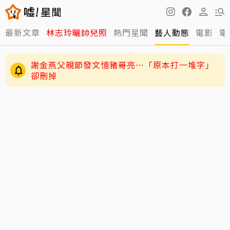
最新文章
林志玲曬帥兒照
熱門星聞
藝人動態
電影
電
謝金燕父親節發文憶豬哥亮…「原本打一堆字」
卻刪掉
練HYROX練到雙手全是繭！夏和熙拍戲不能拍特
寫