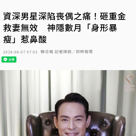
資深男星深陷喪偶之痛！砸重金
救妻無效 神隱數月「身形暴
瘦」惹鼻酸
聯合報 記者陳穎／即時報導
2026-06-07 07:03