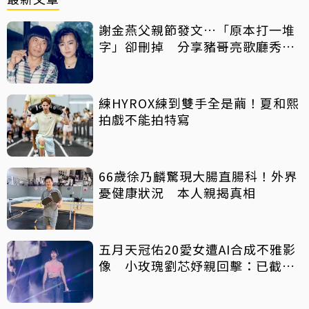
謝金燕父親節發文…「原本打一堆
字」卻刪掉 分享豬哥亮歌廳秀歌
曲懷念
練HYROX練到雙手全是繭！夏和熙
拍戲不能拍特寫
66歲徐乃麟驚現大腸直腸科！外界
憂健康狀況 本人親揭真相
五月天冠佑20愛女遭AI合成不雅影
像 小玫瑰劉芯妤親回擊：已截圖
存證