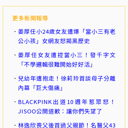
更多新聞報導
姜厚任小24歲女友遭爆「當小三有老
公小孩」女網友怒揭黑歷史
姜厚任女友遭控當小三！發千字文
「不學邏輯很難開始好好活」
兒幼年遭抱走！徐莉玲首談母子分離
內幕「巨大傷痛」
BLACKPINK出道10週年惹眾怒！
JISOO公開道歉：讓你們失望了
林逸欣喪父後首過父親節！名醫父43