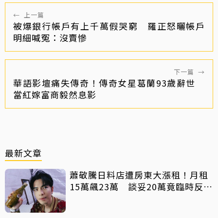
←
上一篇
被爆銀行帳戶有上千萬假哭窮 羅正怒曬帳戶
明細喊冤：沒賣慘
下一篇
→
華語影壇痛失傳奇！傳奇女星葛蘭93歲辭世
當紅嫁富商毅然息影
最新文章
蕭敬騰日料店遭房東大漲租！月租
15萬飆23萬 談妥20萬竟臨時反悔
不續租