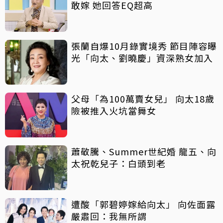
敢嫁 她回答EQ超高
張蘭自爆10月錄實境秀 節目陣容曝
光「向太、劉曉慶」資深熟女加入
父母「為100萬賣女兒」 向太18歲
險被推入火坑當舞女
蕭敬騰、Summer世紀婚 龍五、向
太祝乾兒子：白頭到老
遭酸「郭碧婷嫁給向太」 向佐面露
嚴肅回：我無所謂