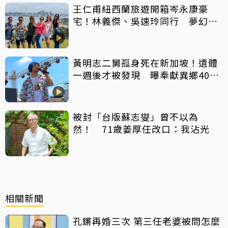
王仁甫紐西蘭旅遊開箱岑永康豪
宅！林義傑、吳速玲同行 夢幻美
景全曝光
黃明志二舅孤身死在新加坡！遺體
一週後才被發現 曝奉獻異鄉40年
人生
被封「台版蘇志燮」曾不以為
然！ 71歲姜厚任改口：我沾光
相關新聞
孔鏘再婚三次 第三任老婆被問怎麼