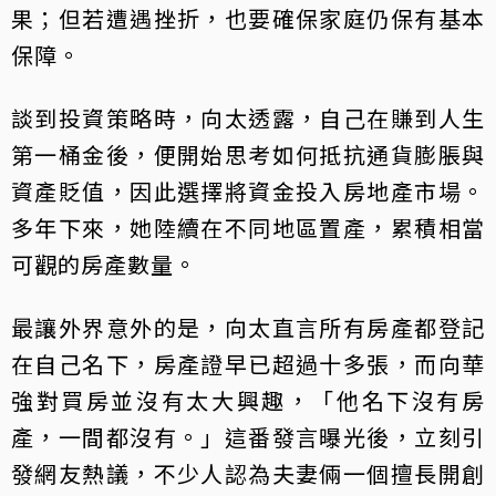
果；但若遭遇挫折，也要確保家庭仍保有基本
保障。
談到投資策略時，向太透露，自己在賺到人生
第一桶金後，便開始思考如何抵抗通貨膨脹與
資產貶值，因此選擇將資金投入房地產市場。
多年下來，她陸續在不同地區置產，累積相當
可觀的房產數量。
最讓外界意外的是，向太直言所有房產都登記
在自己名下，房產證早已超過十多張，而向華
強對買房並沒有太大興趣，「他名下沒有房
產，一間都沒有。」這番發言曝光後，立刻引
發網友熱議，不少人認為夫妻倆一個擅長開創