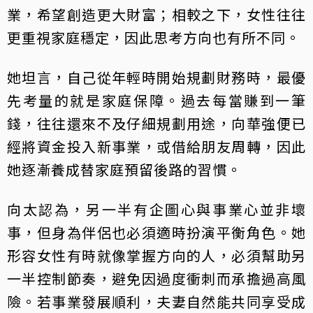
業，希望創造更大財富；相較之下，女性往往
更重視家庭穩定，因此思考方向也有所不同。
她坦言，自己從年輕時開始規劃財務時，最優
先考量的就是家庭保障。過去每當賺到一筆
錢，往往還來不及仔細規劃用途，向華強便已
經將資金投入新事業，或借給朋友周轉，因此
她逐漸養成替家庭預留後路的習慣。
向太認為，另一半有企圖心與事業心並非壞
事，但身為伴侶也必須適時扮演平衡角色。她
形容女性有時就像掌握方向的人，必須幫助另
一半控制節奏，避免因過度衝刺而承擔過高風
險。若事業發展順利，夫妻自然能共同享受成