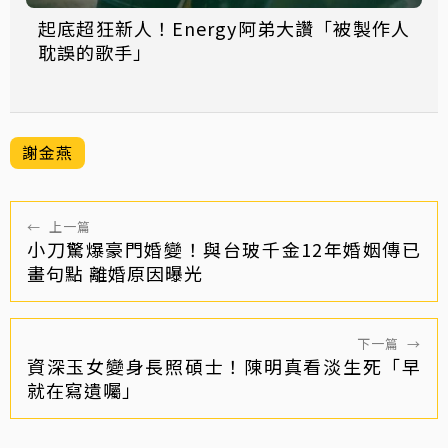
起底超狂新人！Energy阿弟大讚「被製作人
耽誤的歌手」
謝金燕
←
上一篇
小刀驚爆豪門婚變！與台玻千金12年婚姻傳已
畫句點 離婚原因曝光
下一篇
→
資深玉女變身長照碩士！陳明真看淡生死「早
就在寫遺囑」