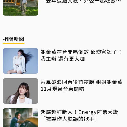
「去年還跟父親、外公一起吃飯聊
天」
相關新聞
謝金燕在台開唱倒數 邱瓈寬認了：
我主辦 還有更大咖
乘風破浪回台後首露臉 姐姐謝金燕
11月現身台東開唱
起底超狂新人！Energy阿弟大讚
「被製作人耽誤的歌手」