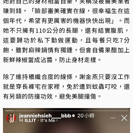
她對自己的身材相當自豪，笑稱沒被醫美業者
賺到錢，「臉部審美確實在線，很幸福生在這
個年代，希望有更厲害的機器快快出現」。而
她不只擁有110公分的長腿，還有結實腹肌，
這要歸功於私下勤做運動，且每餐只吃7分
飽，雖對麻辣鍋情有獨鍾，但會自備果醋加上
新鮮辣椒當成沾醬，防止身材走樣。
除了維持穠纖合度的線條，謝金燕只要沒工作
就是穿長褲宅在家裡，免於遭到蚊蟲叮咬，還
有另類的防撞功效，避免美腿撞傷。