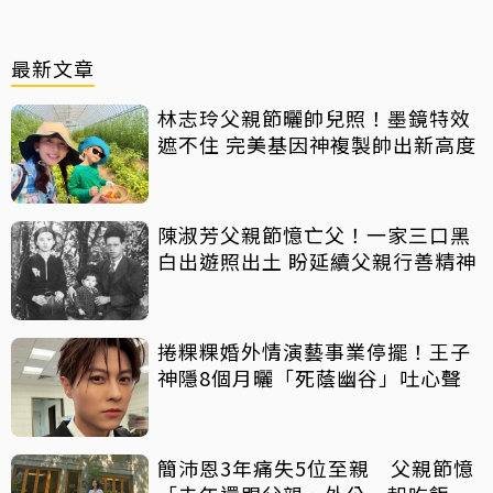
最新文章
林志玲父親節曬帥兒照！墨鏡特效
遮不住 完美基因神複製帥出新高度
陳淑芳父親節憶亡父！一家三口黑
白出遊照出土 盼延續父親行善精神
捲粿粿婚外情演藝事業停擺！王子
神隱8個月曬「死蔭幽谷」吐心聲
簡沛恩3年痛失5位至親 父親節憶