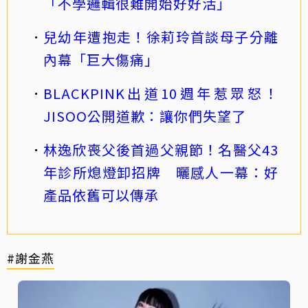
「不學邏輯很難開始好好活」
兒幼年遭抱走！徐莉玲首談母子分離
內幕「巨大傷痛」
BLACKPINK出道10週年惹眾怒！
JISOO公開道歉：讓你們失望了
林逸欣喪父後首過父親節！名醫父43
年診所熄燈卸招牌 曬感人一幕：好
產品依舊可以傳承
#謝金燕