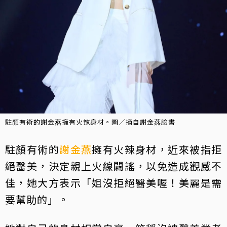
駐顏有術的謝金燕擁有火辣身材。圖／摘自謝金燕臉書
駐顏有術的
謝金燕
擁有火辣身材，近來被指拒
絕醫美，決定親上火線闢謠，以免造成觀感不
佳，她大方表示「姐沒拒絕醫美喔！美麗是需
要幫助的」。