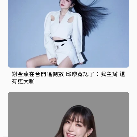
謝金燕在台開唱倒數 邱瓈寬認了：我主辦 還
有更大咖