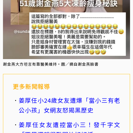
謝金燕大方坦言有靠醫美維持。圖／摘自謝金燕臉書
更多新聞報導
姜厚任小24歲女友遭爆「當小三有老
公小孩」女網友怒揭黑歷史
姜厚任女友遭控當小三！發千字文