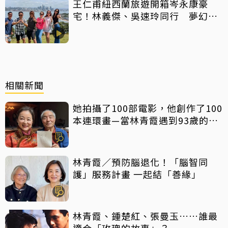
王仁甫紐西蘭旅遊開箱岑永康豪
宅！林義傑、吳速玲同行 夢幻美
景全曝光
相關新聞
她拍攝了100部電影，他創作了100
本連環畫—當林青霞遇到93歲的汪
觀清，兩個有趣的靈魂，會碰撞出
怎樣的火花？
林青霞／預防腦退化！「腦智同
護」服務計畫 一起結「善緣」
林青霞、鍾楚紅、張曼玉……誰最