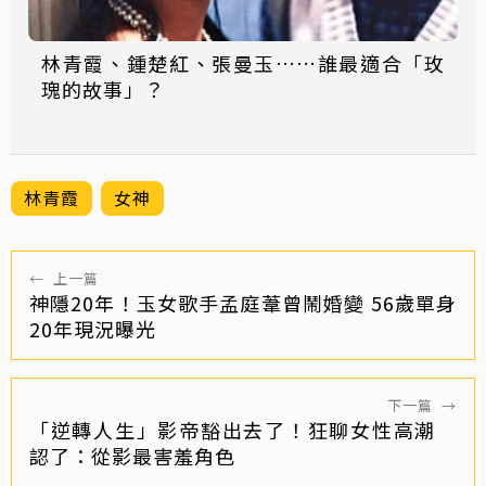
林青霞、鍾楚紅、張曼玉……誰最適合「玫
瑰的故事」？
林青霞
女神
←
上一篇
神隱20年！玉女歌手孟庭葦曾鬧婚變 56歲單身
20年現況曝光
下一篇
→
「逆轉人生」影帝豁出去了！狂聊女性高潮
認了：從影最害羞角色