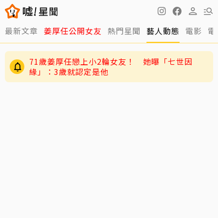
最新文章
姜厚任公開女友
熱門星聞
藝人動態
電影
電
黃明志二舅孤身死在新加坡！遺體一週後才被發
現 曝奉獻異鄉40年人生