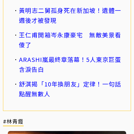
黃明志二舅孤身死在新加坡！遺體一
週後才被發現
王仁甫開箱岑永康豪宅 無敵美景看
傻了
ARASHI嵐最終章落幕！5人東京巨蛋
含淚告白
舒淇揭「10年換朋友」定律！一句話
點醒無數人
#林青霞