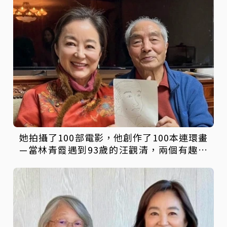
她拍攝了100部電影，他創作了100本連環畫
—當林青霞遇到93歲的汪觀清，兩個有趣的
靈魂，會碰撞出怎樣的火花？