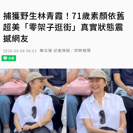
捕獲野生林青霞！71歲素顏依舊
超美「零架子逛街」真實狀態震
撼網友
聯合報 記者陳穎／即時報導
2026-06-08 06:03