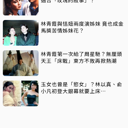
適合「玫瑰的故事」？
林青霞與恬妞兩度演姊妹 竟也成金
馬獎苦情姊妹花？
林青霞第一次給了周星馳？無厘頭
天王「床戰」東方不敗再掀熱潮
玉女也曾是「慾女」？林以真、俞
小凡初登大銀幕就要上床…