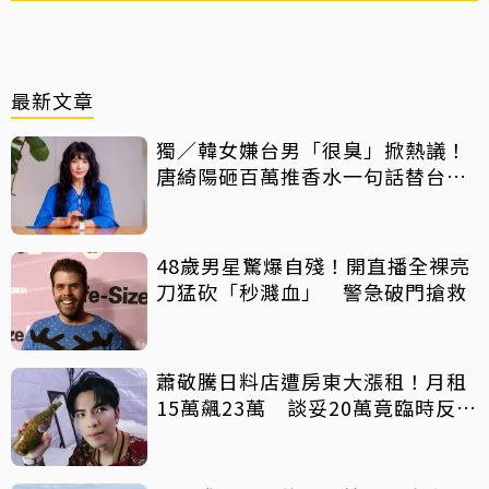
最新文章
獨／韓女嫌台男「很臭」掀熱議！
唐綺陽砸百萬推香水一句話替台男
平反
48歲男星驚爆自殘！開直播全裸亮
刀猛砍「秒濺血」 警急破門搶救
蕭敬騰日料店遭房東大漲租！月租
15萬飆23萬 談妥20萬竟臨時反悔
不續租