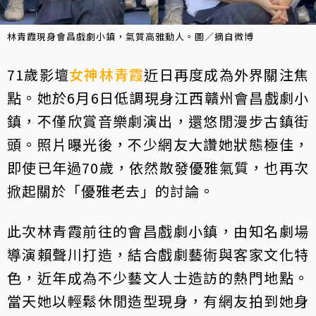
林青霞現身會昌戲劇小鎮，氣質高雅動人。圖／摘自微博
71歲影壇
女神
林青霞
近日再度成為外界關注焦
點。她於6月6日低調現身江西贛州會昌戲劇小
鎮，不僅欣賞音樂劇演出，還悠閒漫步古鎮街
頭。照片曝光後，不少網友大讚她狀態極佳，
即使已年過70歲，依然散發優雅氣質，也再次
掀起關於「優雅老去」的討論。
此次林青霞前往的會昌戲劇小鎮，由知名劇場
導演賴聲川打造，結合戲劇藝術與客家文化特
色，近年成為不少藝文人士造訪的熱門地點。
當天她以輕鬆休閒造型現身，有網友拍到她身