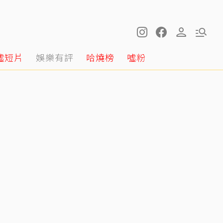
噓短片
娛樂有評
哈燒榜
噓粉