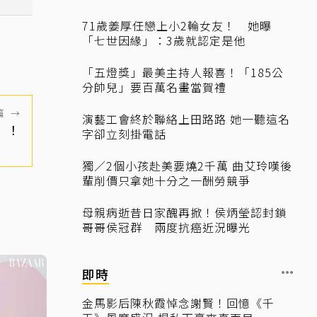
71歲姜厚任戀上小2輪女友！ 她曝
「七世因緣」：3歲就認定是他
「五燈獎」最美主持人報喜！「185公
分帥兒」要百萬名畫當賀禮
篇
→
演藝工會終於聯絡上田路路 她一聽這名
」！
字卻立刻掛電話
獨／2個小孩赴美要燒2千萬 曲艾玲嘆後
輩削價只拿她十分之一酬勞競爭
母親病逝昔日家醜再掀！侯炳瑩認封鎖
哥哥侯冠群 兩度抗癌近況曝光
即時
金馬影后陳秋霞悼念謝賢！回憶《千