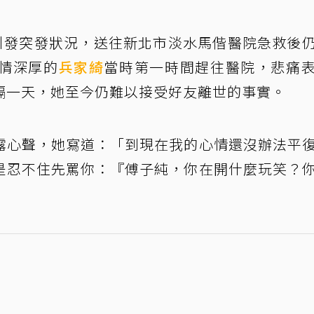
引發突發狀況，送往新北市淡水馬偕醫院急救後
情深厚的
兵家綺
當時第一時間趕往醫院，悲痛
隔一天，她至今仍難以接受好友離世的事實。
露心聲，她寫道：「到現在我的心情還沒辦法平
是忍不住先罵你：『傅子純，你在開什麼玩笑？