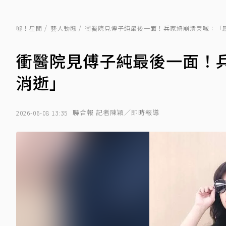
噓！星聞
藝人動態
衝醫院見傅子純最後一面！兵家綺崩潰哭喊：「
衝醫院見傅子純最後一面！
消逝」
聯合報 記者陳穎／即時報導
2026-06-08 13:35