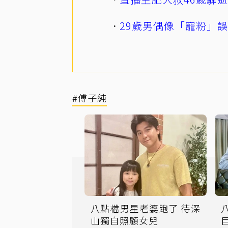
29歲男偶像「寵粉」
#傅子純
八點檔男星老婆跑了 待深
山獨自照顧女兒