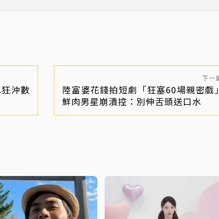
在修正
下一
水狂沖數
陸富婆花錢拍短劇「狂塞60場親密戲
鮮肉男星崩潰控：別伸舌頭送口水