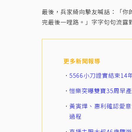
最後，兵家綺向摯友喊話：「你
完最後一哩路。」字字句句流露
更多新聞報導
5566小刀證實結束1
愷樂突曝雙寶35周早
黃寅燁、惠利確認愛意
過程
直播主肥大叔46歲驟