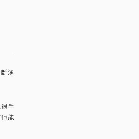
不斷湧
也很手
望他能