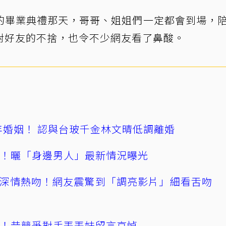
的畢業典禮那天，哥哥、姐姐們一定都會到場，
對好友的不捨，也令不少網友看了鼻酸。
4年婚姻！ 認與台玻千金林文晴低調離婚
產！曬「身邊男人」最新情況曝光
深情熱吻！網友震驚到「調亮影片」細看舌吻
逝！昔競爭對手丟丟妹留言哀悼