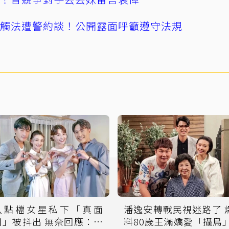
誤觸法遭警約談！公開露面呼籲遵守法規
八點檔女星私下「真面
潘逸安轉戰民視迷路了 爆
目」被抖出 無奈回應：已
料80歲王滿嬌愛「攝鳥