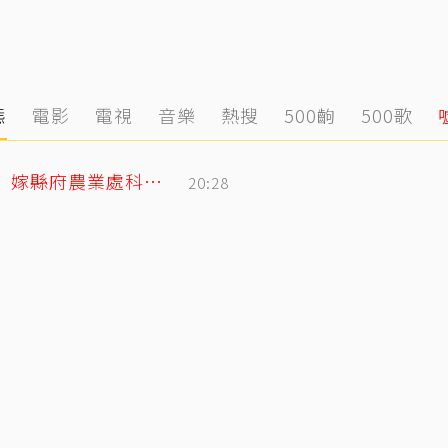
態
電影
電視
音樂
熱搜
500齣
500歌
姜厚任小2輪女友前夫曝光！以「余家菁」嫁縣府農業處科長 交往3月閃婚
20:28