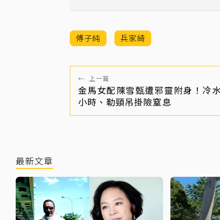
傅子純
兵家綺
←
上一篇
金馬女配陳雪甄遭邪靈附身！冷
小時、勒頸吊掛險窒息
最新文章