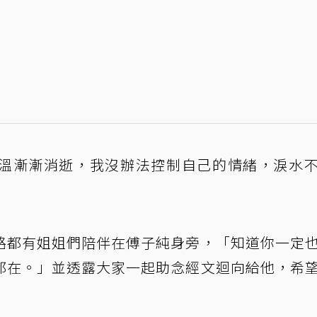
溫漸漸消逝，我沒辦法控制自己的情緒，淚水
路都有姐姐們陪伴在傅子純身旁，「知道你一定
都在。」並透露大家一起助念經文迴向給他，希