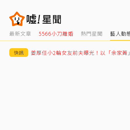
最新文章
5566小刀離婚
熱門星聞
藝人動
快訊