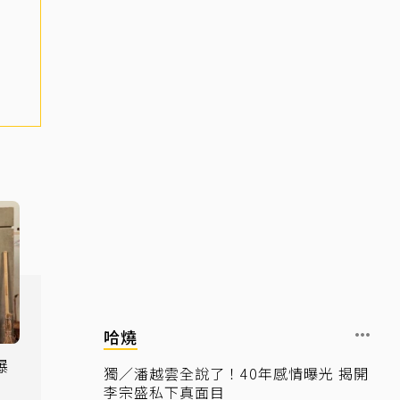
哈燒
獨／潘越雲全說了！40年感情曝光 揭開
」
李宗盛私下真面目