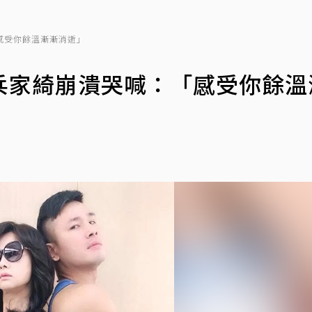
感受你餘溫漸漸消逝」
兵家綺崩潰哭喊：「感受你餘溫