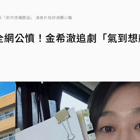
劇「氣到想飆髒話」 演員朴知研親曝心聲
全網公憤！金希澈追劇「氣到想