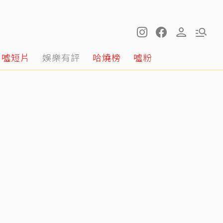
噓短片
娛樂有評
哈燒榜
噓粉