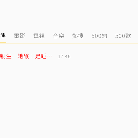
動態
電影
電視
音樂
熱搜
500齣
500歌
李翊君不忍了！農場文爆扯婚變、女兒非親生 她酸：是睡我床底下？
17:46