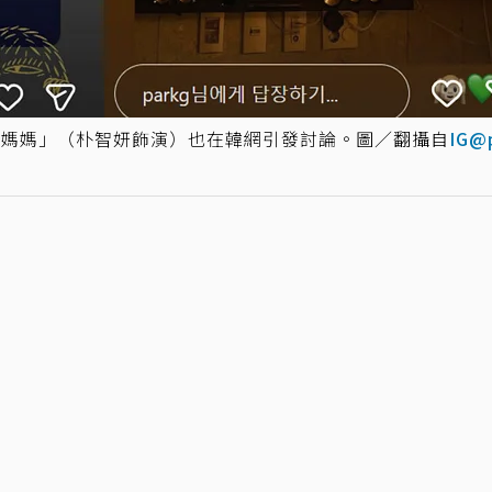
鎮媽媽」（朴智妍飾演）也在韓網引發討論。圖／翻攝自
IG@