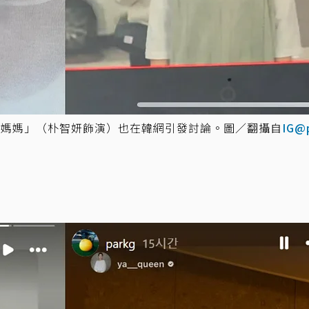
鎮媽媽」（朴智妍飾演）也在韓網引發討論。圖／翻攝自
IG@