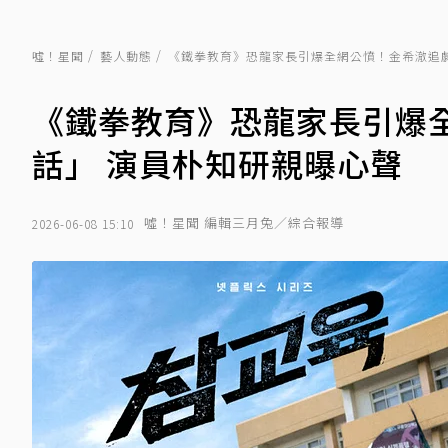
噓！星聞
藝人動態
《鐵拳教育》恐龍家長引爆全網公憤！金希澈追
《鐵拳教育》恐龍家長引爆
話」 演員朴知研親曝心聲
噓！星聞 編輯三月兔／綜合報導
2026-06-08 15:10