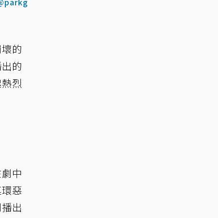
@parkg
崩壞的
播出的
起熱烈
在劇中
連環惡
劇播出