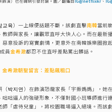
妍飾演）也在韓網引發討論。圖／翻攝自
IG@netflixkr
、
IG
참교육）一上線便話題不斷，該劇直擊
南韓
當前
、教師與家長，讓觀眾直呼大快人心。而在最新
長」惡意投訴的寫實劇情，更意外在南韓娛樂圈掀
 成員
金希澈
都忍不住直呼差點罵出髒話。
！金希澈朝聖留言：差點飆粗口
研
（박지연）在飾演恐龍家長「宇振媽媽」，她
、咄咄逼人的強硬形象，不僅對國小班導師進行
老師「虐待兒童」，將校園職場逼入絕境。而該