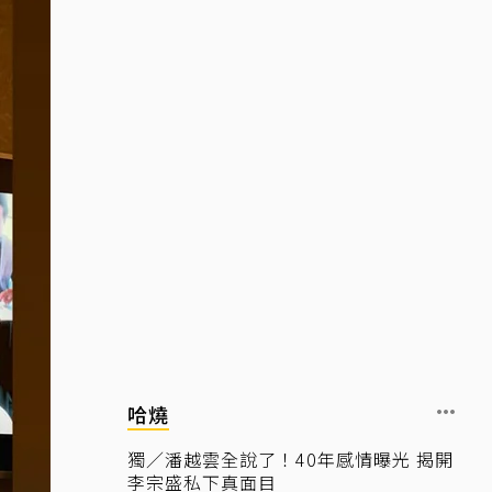
哈燒
獨／潘越雲全說了！40年感情曝光 揭開
李宗盛私下真面目