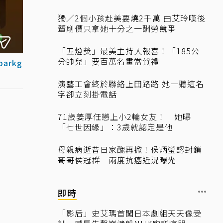
獨／2個小孩赴美要燒2千萬 曲艾玲嘆後
輩削價只拿她十分之一酬勞競爭
「五燈獎」最美主持人報喜！「185公
分帥兒」要百萬名畫當賀禮
parkg
演藝工會終於聯絡上田路路 她一聽這名
字卻立刻掛電話
71歲姜厚任戀上小2輪女友！ 她曝
「七世因緣」：3歲就認定是他
母親病逝昔日家醜再掀！侯炳瑩認封鎖
哥哥侯冠群 兩度抗癌近況曝光
即時
「影后」史艾瑪首闖日本劇組天天像受