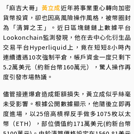
「麻吉大哥」
黃立成
近年將事業重心轉向加密
貨幣投資，卻也因高風險操作風格，被幣圈封
為「清算之王」。近日區塊鏈鏈上數據平台
Lookonchain監測發現，他在去中心化衍生品
交易平台Hyperliquid上，竟在短短8小時內
連續遭遇10次強制平倉，帳戶資金一度只剩下
5.2萬美元（約新台幣160萬元），驚人操作再
度引發市場熱議。
儘管接連爆倉造成鉅額損失，黃立成似乎絲毫
未受影響。根據公開數據顯示，他隨後立即再
度進場，以25倍高槓桿反手做多1075枚以太
幣（ETH），部位價值約171萬美元(約新台幣
5100萬元)。由於清算價格設定在1560.81美元