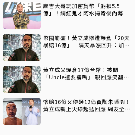
麻吉大哥玩加密貨幣「虧損5.5
億」！網紅鬼才阿水揭背後內幕
幣圈崩盤！黃立成慘遭爆倉「20天
暴賠16億」 隔天暴漲回升：加密
貨幣掌控我
黃立成又爆倉17億台幣！被問
「Uncle還要補嗎」 親回應笑翻全
網
慘賠16億又傳砸12億買陶朱隱園！
黃立成親上火線超猛回應 網友全跪
了