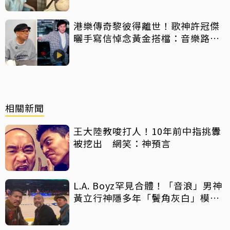
港樂傳奇黎彼得離世！歌神許冠傑
曬手寫信悼念黃金搭檔：音樂路上
感恩有您
相關新聞
王大陸教唆打人！10年前中指挑釁
被挖出 網笑：神預言
L.A. Boyz罕見合體！「音浪」男神
黃立行神隱多年「鬢角灰白」模樣
曝光