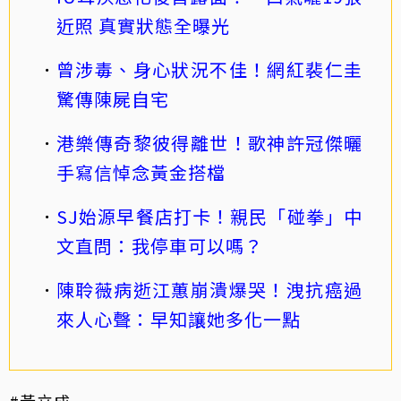
近照 真實狀態全曝光
曾涉毒、身心狀況不佳！網紅裴仁圭
驚傳陳屍自宅
港樂傳奇黎彼得離世！歌神許冠傑曬
手寫信悼念黃金搭檔
SJ始源早餐店打卡！親民「碰拳」中
文直問：我停車可以嗎？
陳聆薇病逝江蕙崩潰爆哭！洩抗癌過
來人心聲：早知讓她多化一點
#黃立成