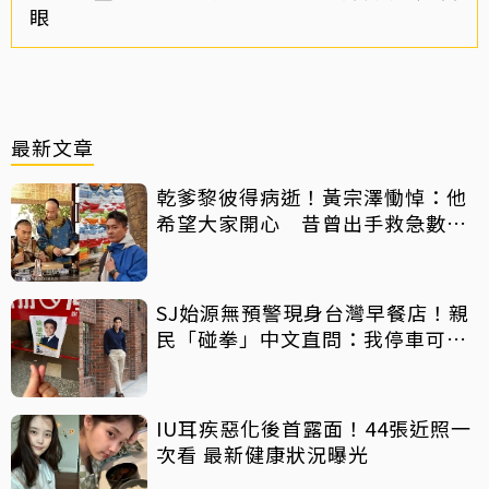
眼
最新文章
乾爹黎彼得病逝！黃宗澤慟悼：他
希望大家開心 昔曾出手救急數十
萬手術費
SJ始源無預警現身台灣早餐店！親
民「碰拳」中文直問：我停車可以
嗎？
IU耳疾惡化後首露面！44張近照一
次看 最新健康狀況曝光