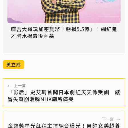
麻吉大哥玩加密貨幣「虧損5.5億」！網紅鬼
才阿水揭背後內幕
黃立成
←
上一篇
「影后」史艾瑪首闖日本劇組天天像受訓 感
冒失聲崩潰躲NHK廁所痛哭
下一篇
→
金鐘獎星光紅毯主持組合曝光！男帥女美超養