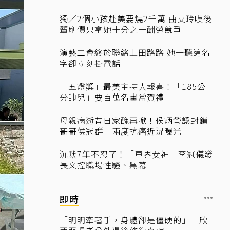
獨／2個小孩赴美要燒2千萬 曲艾玲嘆後
輩削價只拿她十分之一酬勞競爭
演藝工會終於聯絡上田路路 她一聽這名
字卻立刻掛電話
「五燈獎」最美主持人報喜！「185公
分帥兒」要百萬名畫當賀禮
母親病逝昔日家醜再掀！侯炳瑩認封鎖
哥哥侯冠群 兩度抗癌近況曝光
沉默7年不忍了！「車界女神」李冠儀發
長文控職場性騷、黑幕
即時
「明明牽著手，身體卻是僵硬的」 欣