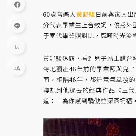
60歲音樂人
黃舒駿
日前與家人出席
分代表畢業生上台致詞，俊秀外
子兩代畢業照對比，感嘆時光流
黃舒駿透露，看到兒子站上講台
特地翻出46年前的畢業照與兒
面，相隔46年，都是意氣風發
聯想到他過去的經典作品《三代
道：「為你感到驕傲並深深祝福