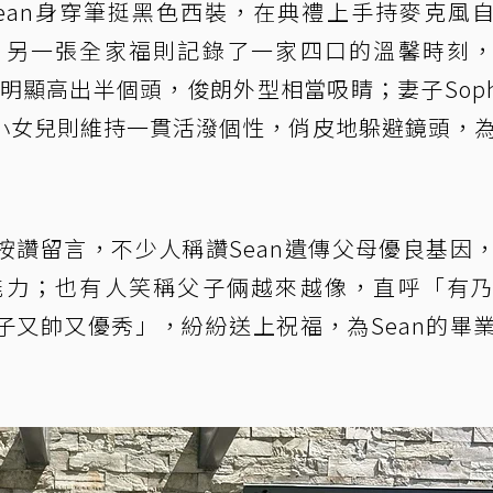
ean身穿筆挺黑色西裝，在典禮上手持麥克風
。另一張全家福則記錄了一家四口的溫馨時刻
明顯高出半個頭，俊朗外型相當吸睛；妻子Soph
小女兒則維持一貫活潑個性，俏皮地躲避鏡頭，
按讚留言，不少人稱讚Sean遺傳父母優良基因
能力；也有人笑稱父子倆越來越像，直呼「有
子又帥又優秀」，紛紛送上祝福，為Sean的畢