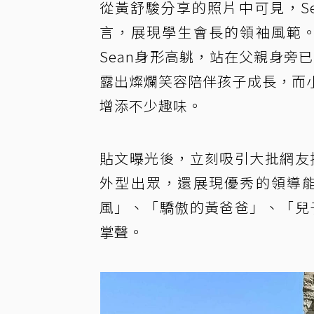
從黃舒駿分享的照片中可見，S
言，展現學生會長的領袖風範
Sean身形高䠷，站在父親身旁已
露出燦爛笑容陪伴孩子成長，而
增添不少趣味。
貼文曝光後，立刻吸引大批網友
外型出眾，還展現優秀的領導
風」、「驕傲的黃爸爸」、「兒
掌聲。