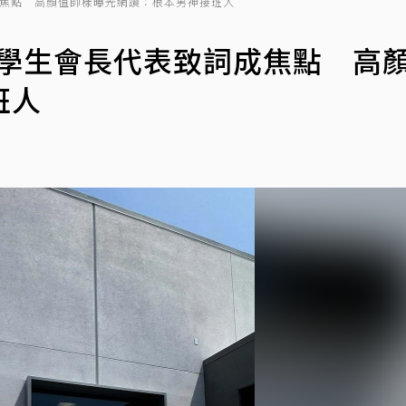
成焦點 高顏值帥樣曝光網讚：根本男神接班人
！學生會長代表致詞成焦點 高
班人