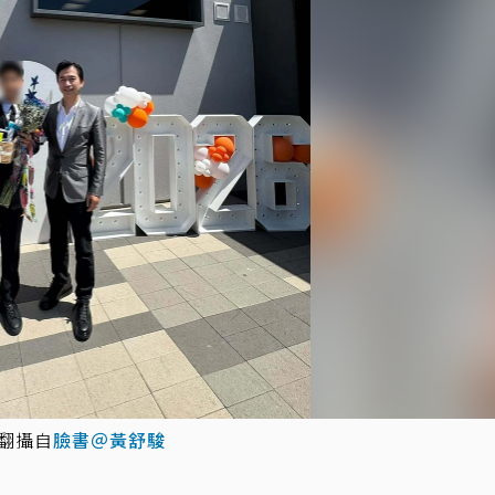
翻攝自
臉書＠黃舒駿