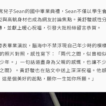
兒子Sean的國中畢業典禮，Sean不僅以學生
型與高䠷身材也成為網友討論焦點。黃舒駿感性
轉，並獻上暖心祝福，引發大批粉絲留言恭賀。
發表畢業演說，腦海中不禁浮現自己年少時的模
子的照片對照，感性寫下：「兩代之間，似曾相
的少年。」一句話道盡身為父親的感慨，也讓不
之間》。黃舒駿也在貼文中送上深深祝福。他
，這是個美好的起點，願你一生如你所願。」