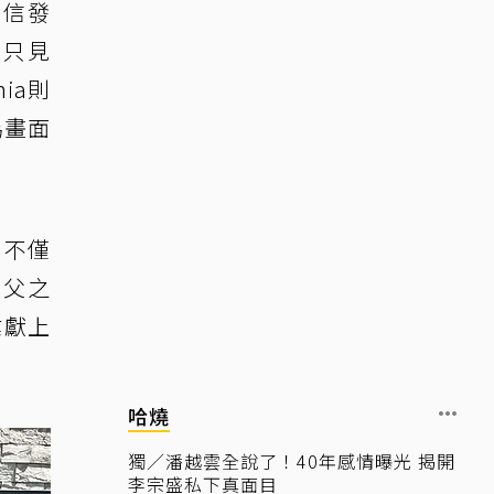
自信發
，只見
ia則
為畫面
，不僅
乃父之
業獻上
哈燒
獨／潘越雲全說了！40年感情曝光 揭開
李宗盛私下真面目