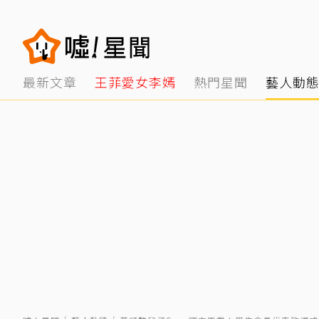
最新文章
王菲愛女李嫣
熱門星聞
藝人動