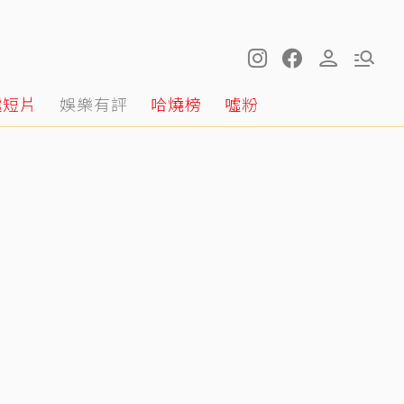
噓短片
娛樂有評
哈燒榜
噓粉