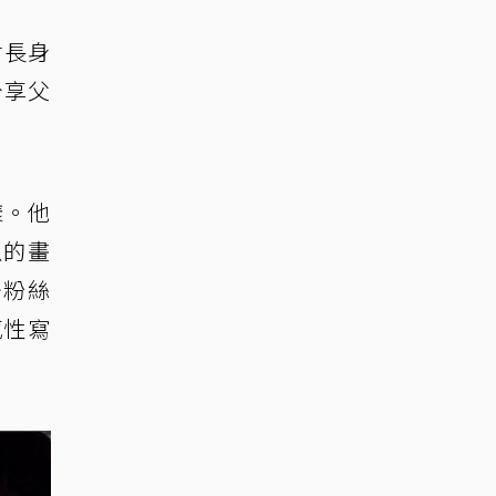
會長身
分享父
樣。他
似的畫
少粉絲
感性寫