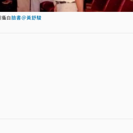
翻攝自
臉書＠黃舒駿