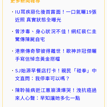
更多新聞報導
IU耳疾惡化後首露面！一口氣曬19張
近照 真實狀態全曝光
曾涉毒、身心狀況不佳！網紅裴仁圭
驚傳陳屍自宅
港樂傳奇黎彼得離世！歌神許冠傑曬
手寫信悼念黃金搭檔
SJ始源早餐店打卡！親民「碰拳」中
文直問：我停車可以嗎？
陳聆薇病逝江蕙崩潰爆哭！洩抗癌過
來人心聲：早知讓她多化一點