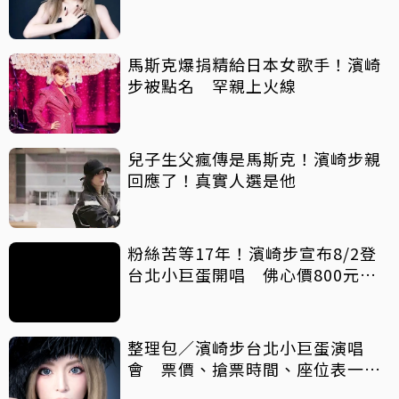
馬斯克爆捐精給日本女歌手！濱崎
步被點名 罕親上火線
兒子生父瘋傳是馬斯克！濱崎步親
回應了！真實人選是他
粉絲苦等17年！濱崎步宣布8/2登
台北小巨蛋開唱 佛心價800元也
能入場
整理包／濱崎步台北小巨蛋演唱
會 票價、搶票時間、座位表一次
看