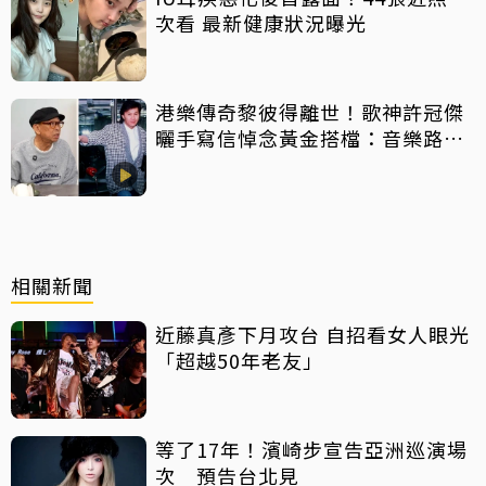
次看 最新健康狀況曝光
港樂傳奇黎彼得離世！歌神許冠傑
曬手寫信悼念黃金搭檔：音樂路上
感恩有您
相關新聞
近藤真彥下月攻台 自招看女人眼光
「超越50年老友」
等了17年！濱崎步宣告亞洲巡演場
次 預告台北見