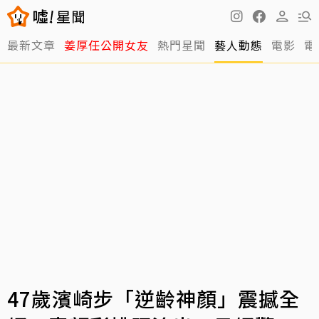
最新文章
姜厚任公開女友
熱門星聞
藝人動態
電影
電
47歲濱崎步「逆齡神顏」震撼全