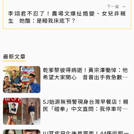
下一篇
→
李翊君不忍了！農場文爆扯婚變、女兒非親
生 她酸：是睡我床底下？
最新文章
乾爹黎彼得病逝！黃宗澤慟悼：他
希望大家開心 昔曾出手救急數十
萬手術費
SJ始源無預警現身台灣早餐店！親
民「碰拳」中文直問：我停車可以
嗎？
IU耳疾惡化後首露面！44張近照一