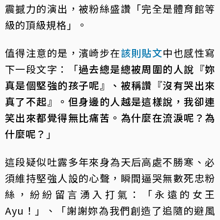
震撼力的演出，被粉絲盛讚「完全是體育館等
級的頂級規格」。
值得注意的是，濱崎步在
該則貼文
中也感性寫
下一段文字：「
過去總是總被周圍的人說『妳
真是個堅強的孩子呢』、被稱讚『沒有哭出來
真了不起』。但身邊的人越是這樣說，我卻連
笑出來都覺得無比痛苦。為什麼在流淚呢？為
什麼呢？
」
這段疑似吐露多年來身為天后高處不勝寒、必
須維持堅強人設的心聲，瞬間逼哭無數死忠粉
絲，紛紛留言湧入打氣：「永遠的女王
Ayu！」、「謝謝妳為我們創造了追隨的避風