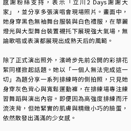
感謝粉絲支持，表示「立川2 Days謝謝大
家」，並分享多張演唱會現場照片。畫面中，
她身穿黑色無袖舞台服裝與白色禮服，在華麗
燈光與大型舞台裝置襯托下展現強大氣場，無
論歌唱或表演都展現出成熟天后的風範。
除了正式演出照外，濱崎步先前公開的彩排花
絮同樣掀起話題。她以「一個人無法完成這一
切」為題分享一系列排練時的側拍照，只見她
身穿灰色背心與寬鬆運動褲，在排練場專注練
習舞蹈與演出內容。即便因為高強度排練而汗
流浹背，但她緊實的肌膚與精緻小巧的臉蛋，
依然散發出滿滿的少女感。