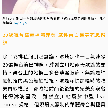
濱崎步近期因一系列演唱會照片與彩排花絮再度成為網路焦點。 圖／
翻攝自
IG@a.you
20張舞台華麗神照連發 感性自白逼哭死忠粉
絲
除了彩排私服引起熱議，濱崎步也一口氣連發
20張舞台演出神照，感謝立川站兩天歌迷的支
持。舞台上的她換上多套華麗服飾，無論是帥
氣俐落的黑色無袖戰袍，還是深情熱唱時的唯
美白紗禮服，都將她前凸後後翹的完美身段襯
托得淋漓盡致。雖然立川站屬於中型 live
house 規格，但現場大編制的華麗舞台與極具