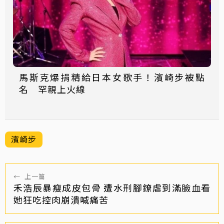
馬斯克爆捐精給日本女歌手！濱崎步被點
名 罕親上火線
濱崎步
←
上一篇
禾浩辰暴瘦成皮包骨 遭水刑腳鐐虐到滿臉血看
她狂吃控肉崩潰喊痛苦