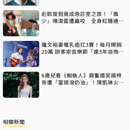
赴歐度假竟成急診室之旅！「風
少」陳浚霆遭蟲咬 全身紅腫連說
話都困難
羅文裕妻罹乳癌扛3寶！每月開銷
20萬 辦客家音樂節「連3年自掏6
位數」
6歲兒看《蜘蛛人》興奮嬉笑踢椅
背遭「當頭潑奶油」！陳凱琳火速
道歉證實已報警
相關新聞