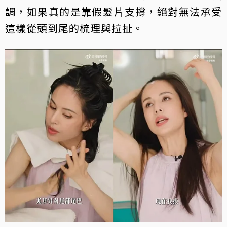
調，如果真的是靠假髮片支撐，絕對無法承受
這樣從頭到尾的梳理與拉扯。