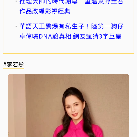
推理大師的時代謝幕 重溫東野圭吾
作品改編影視經典
華語天王驚爆有私生子！陸第一狗仔
卓偉曝DNA驗真相 網友瘋猜3字巨星
#李若彤