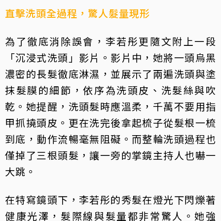
直擊洗頭全過程，驚人髮量現形
為了徹底消除誤會，李若彤更隨文附上一段
「沉浸式洗頭」影片。影片中，她將一頭烏黑
濃密的長髮徹底淋濕，並展示了兩遍洗頭與塗
抹髮膜的細節，依序為洗頭皮、洗髮絲與吹
乾。她提醒，洗頭髮時應溫柔，千萬不要用指
甲抓撓頭皮。更在洗完後拿起梳子從髮根一梳
到底，動作流暢毫無阻礙。而整輪洗頭過程也
僅掉了三根頭髮，讓一旁的掌鏡主持人也嚇一
大跳。
在特寫鏡頭下，李若彤的秀髮在燈光下閃爍著
健康光澤，髮際線與髮量都非常驚人。她強