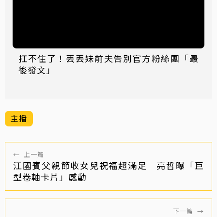
扛不住了！丟丟妹前夫告別官方粉絲團「最
後發文」
主播
←
上一篇
江國賓父親節收女兒祝福超滿足 亮哲曝「巨
型卷軸卡片」感動
下一篇
→