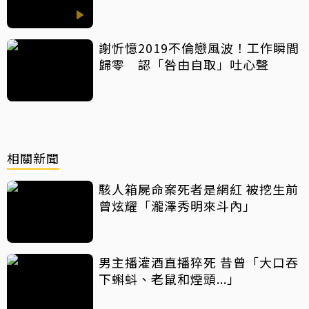
望孩子過得太容易
謝忻憶2019不倫戀風波！工作瞬間
歸零 認「咎由自取」吐心聲
相關新聞
駭人箱屍命案死者是網紅 被挖生前
曾炫耀「瀧澤秀明來斗內」
男主播灌酒直播猝死 昔曾「大口吞
下蝌蚪、老鼠和煙頭...」