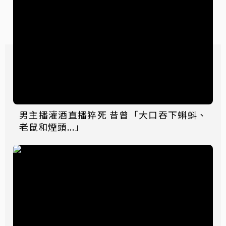
男主播灌酒直播猝死 昔曾「大口吞下蝌蚪、
老鼠和煙頭...」