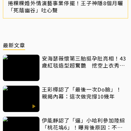
捲粿粿婚外情演藝事業停擺！王子神隱8個月曬
「死蔭幽谷」吐心聲
最新文章
安海瑟薇懷第三胎挺孕肚亮相！43
歲紅毯造型超驚艷 挖空上衣秀孕
肚美翻
王彩樺認了「最後一次Do臉」！
親揭內幕：這次做完撐10幾年
伊能靜認了「逼」小哈利參加陸綜
「桃花塢6」！曝背後原因：不希