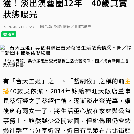
獲！淡出演藝圈12年 40歲真實
狀態曝光
聯合報 記者陳穎／即時報導
2026-06-11 05:23
「台大五姬」吳依潔退出螢光幕後生活依舊精采。圖／摘自新聞主播
吳依潔臉書
有「台大五姬」之一、「戲劇依」之稱的前
主
播
40歲吳依潔，2014年嫁給神旺大飯店董事
長蔡衍榮之子蔡紹仁後，逐漸淡出螢光幕，婚
後育有兩女一子，將生活重心放在家庭與公益
事務上。雖然鮮少公開露面，但她偶爾仍會透
過社群平台分享近況。近日有民眾在台北街頭