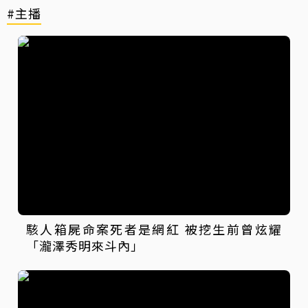
#主播
駭人箱屍命案死者是網紅 被挖生前曾炫耀
「瀧澤秀明來斗內」