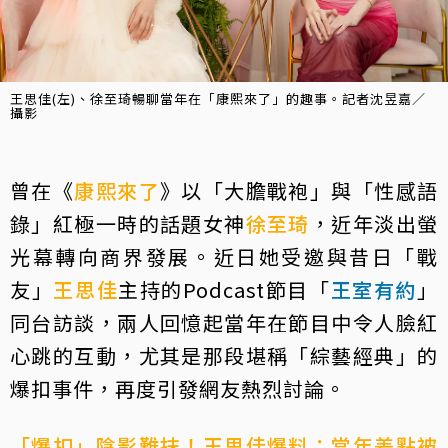
王思佳(左)、徐至琦暢聊當年在「康熙來了」的趣事。記者沈昱嘉／
攝影
曾在《
康熙來了
》以「大膽戰袍」與「性感語
錄」紅極一時的話題女神
徐至琦
，近年淡出螢
光幕轉向商界發展。近日她受邀與昔日「戰
友」
王思佳
主持的Podcast節目「
王室有約
」
同台訪談，兩人回憶起當年在節目中令人臉紅
心跳的互動，尤其是那段堪稱「綜藝經典」的
爆扣事件，再度引發網友熱烈討論。
「爆扣」陰影難抹！王思佳爆料：當年差點被