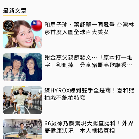
最新文章
和周子瑜、葉舒華一同競爭 台灣林
莎首度入圍全球百大美女
謝金燕父親節發文…「原本打一堆
字」卻刪掉 分享豬哥亮歌廳秀歌
曲懷念
練HYROX練到雙手全是繭！夏和熙
拍戲不能拍特寫
66歲徐乃麟驚現大腸直腸科！外界
憂健康狀況 本人親揭真相