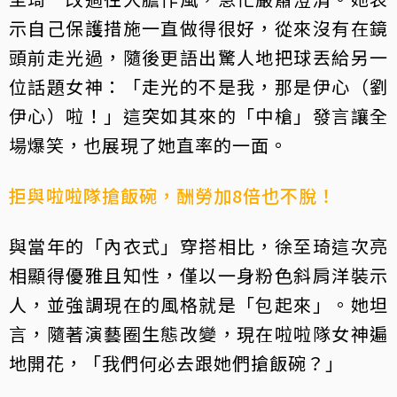
示自己保護措施一直做得很好，從來沒有在鏡
頭前走光過，隨後更語出驚人地把球丟給另一
位話題女神：「走光的不是我，那是伊心（劉
伊心）啦！」這突如其來的「中槍」發言讓全
場爆笑，也展現了她直率的一面。
拒與啦啦隊搶飯碗，酬勞加8倍也不脫！
與當年的「內衣式」穿搭相比，徐至琦這次亮
相顯得優雅且知性，僅以一身粉色斜肩洋裝示
人，並強調現在的風格就是「包起來」。她坦
言，隨著演藝圈生態改變，現在啦啦隊女神遍
地開花，「我們何必去跟她們搶飯碗？」