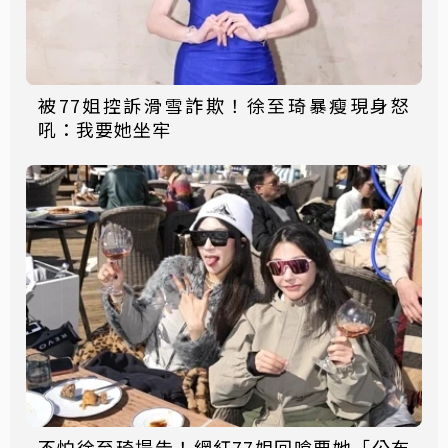
被77姐控訴滑雪詐欺！徐至琦暴瘦現身怒
吼：我要她坐牢
不怕徐至琦提告！網紅77姐回嗆要她「公布