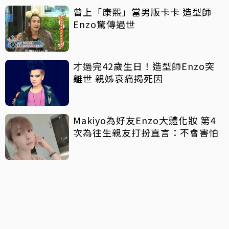
曾上「康熙」當男版卡卡 造型師
Enzo驚傳過世
才過完42歲生日！造型師Enzo突
離世 親姊哀痛揭死因
Makiyo為好友Enzo大體化妝 第4
次為往生親友打扮直言：不會害怕