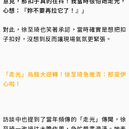
意見，那扣子真的在抖！我當時很怕她走光，
心想：『妳不要再拉它了！』
」
對此，徐至琦也笑著承認，當時確實是想把扣
子扣好，沒想到反而讓現場氣氛更緊張。
「走光」烏龍大逆轉！徐至琦急撇清：那是伊
心啦！
訪談中也提到了當年頻傳的「走光」傳聞，徐
至琦一改過往大膽作風，急忙嚴肅澄清。她表