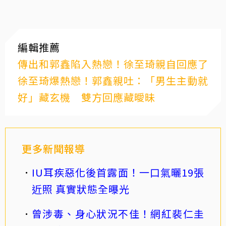
編輯推薦
傳出和郭鑫陷入熱戀！徐至琦親自回應了
徐至琦爆熱戀！郭鑫親吐：「男生主動就
好」藏玄機 雙方回應藏曖昧
更多新聞報導
IU耳疾惡化後首露面！一口氣曬19張
近照 真實狀態全曝光
曾涉毒、身心狀況不佳！網紅裴仁圭