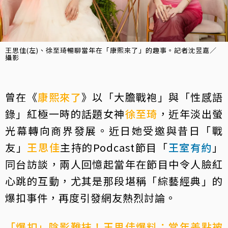
王思佳(左)、徐至琦暢聊當年在「康熙來了」的趣事。記者沈昱嘉／
攝影
曾在《
康熙來了
》以「大膽戰袍」與「性感語
錄」紅極一時的話題女神
徐至琦
，近年淡出螢
光幕轉向商界發展。近日她受邀與昔日「戰
友」
王思佳
主持的Podcast節目「
王室有約
」
同台訪談，兩人回憶起當年在節目中令人臉紅
心跳的互動，尤其是那段堪稱「綜藝經典」的
爆扣事件，再度引發網友熱烈討論。
「爆扣」陰影難抹！王思佳爆料：當年差點被