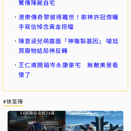
驚傳陳屍自宅
港樂傳奇黎彼得離世！歌神許冠傑曬
手寫信悼念黃金搭檔
陳意涵兒萌露面「神複製基因」 嗆尪
買廢物結局神反轉
王仁甫開箱岑永康豪宅 無敵美景看
傻了
#徐至琦