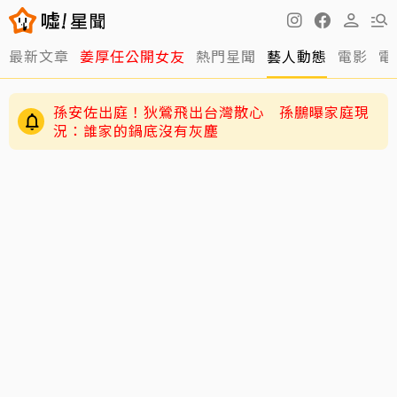
最新文章
姜厚任公開女友
熱門星聞
藝人動態
電影
電
孫安佐出庭！狄鶯飛出台灣散心 孫鵬曝家庭現
況：誰家的鍋底沒有灰塵