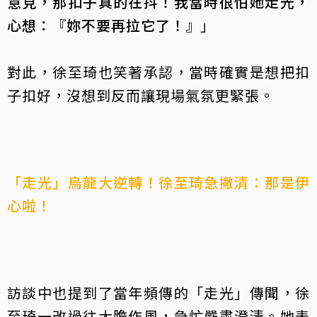
意見，那扣子真的在抖！我當時很怕她走光，
心想：『妳不要再拉它了！』
」
對此，徐至琦也笑著承認，當時確實是想把扣
子扣好，沒想到反而讓現場氣氛更緊張。
「走光」烏龍大逆轉！徐至琦急撇清：那是伊
心啦！
訪談中也提到了當年頻傳的「走光」傳聞，徐
至琦一改過往大膽作風，急忙嚴肅澄清。她表