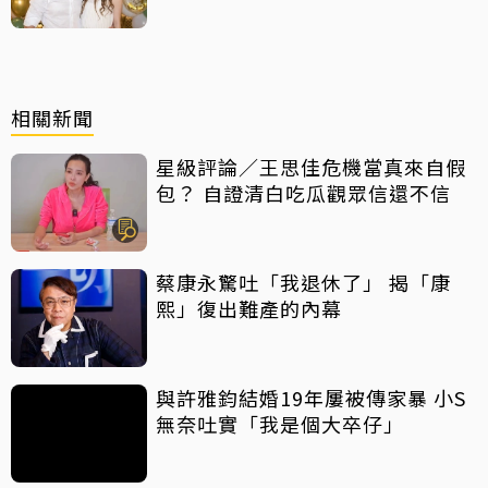
相關新聞
星級評論／王思佳危機當真來自假
包？ 自證清白吃瓜觀眾信還不信
蔡康永驚吐「我退休了」 揭「康
熙」復出難產的內幕
與許雅鈞結婚19年屢被傳家暴 小S
無奈吐實「我是個大卒仔」