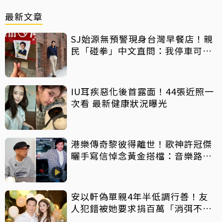
最新文章
SJ始源無預警現身台灣早餐店！親
民「碰拳」中文直問：我停車可以
嗎？
IU耳疾惡化後首露面！44張近照一
次看 最新健康狀況曝光
港樂傳奇黎彼得離世！歌神許冠傑
曬手寫信悼念黃金搭檔：音樂路上
感恩有您
安以軒偽單親4年半低調行善！友
人犯錯被她要求捐百萬「消弭不
滿」