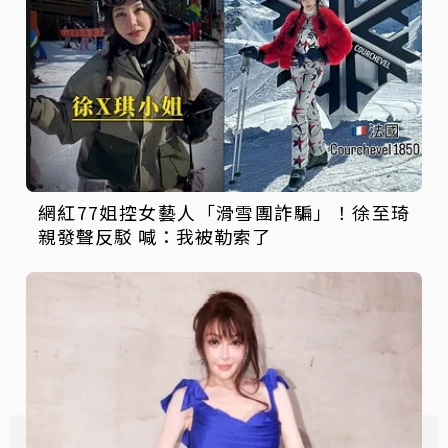
網紅77姐控女藝人「滑雪團詐騙」！徐至琦
親發聲反駁 喊：我被勒索了