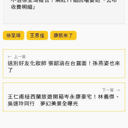
收費明細」
徐至琦
王思佳
康熙來了
←
上一篇
送別好友化妝師 張韶涵在台露面！孫燕姿也來
了
下一篇
→
王仁甫紐西蘭旅遊開箱岑永康豪宅！林義傑、
吳速玲同行 夢幻美景全曝光