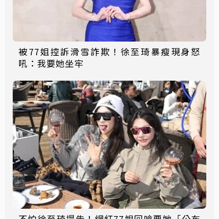
被77姐控訴滑雪詐欺！徐至琦暴瘦現身怒
吼：我要她坐牢
不怕徐至琦提告！網紅77姐回嗆要她「公布