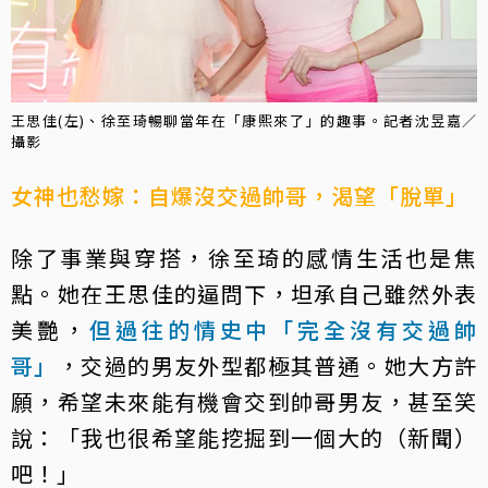
王思佳(左)、徐至琦暢聊當年在「康熙來了」的趣事。記者沈昱嘉／
攝影
女神也愁嫁：自爆沒交過帥哥，渴望「脫單」
除了事業與穿搭，徐至琦的感情生活也是焦
點。她在王思佳的逼問下，坦承自己雖然外表
美艷，
但過往的情史中「完全沒有交過帥
哥」
，交過的男友外型都極其普通。她大方許
願，希望未來能有機會交到帥哥男友，甚至笑
說：「我也很希望能挖掘到一個大的（新聞）
吧！」