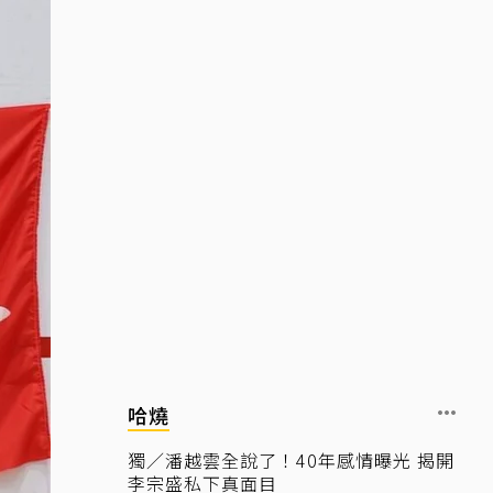
哈燒
獨／潘越雲全說了！40年感情曝光 揭開
李宗盛私下真面目