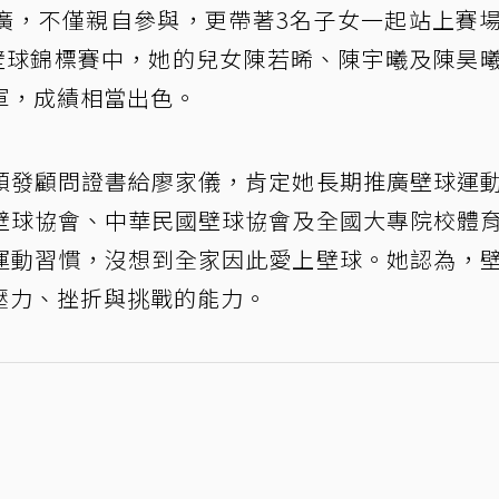
廣，不僅親自參與，更帶著3名子女一起站上賽
盃壁球錦標賽中，她的兒女陳若晞、陳宇曦及陳昊
軍，成績相當出色。
頒發顧問證書給廖家儀，肯定她長期推廣壁球運
壁球協會、中華民國壁球協會及全國大專院校體
運動習慣，沒想到全家因此愛上壁球。她認為，
壓力、挫折與挑戰的能力。