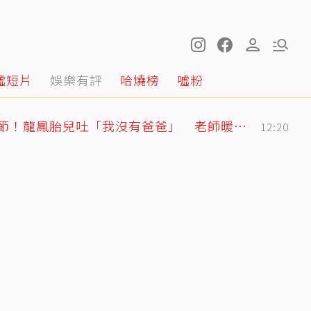
噓短片
娛樂有評
哈燒榜
噓粉
明金成走後第4個父親節！龍鳳胎兒吐「我沒有爸爸」 老師暖回一句話全網鼻酸
12:20