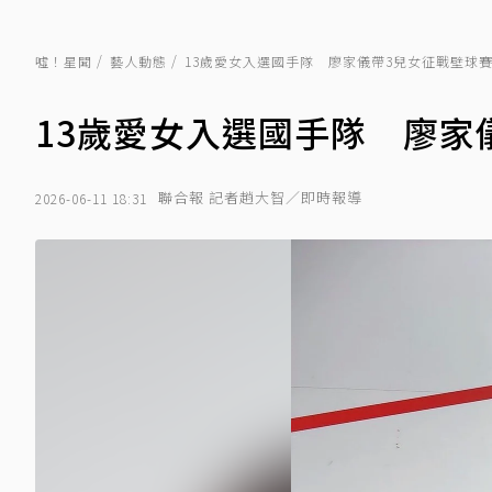
噓！星聞
藝人動態
13歲愛女入選國手隊 廖家儀帶3兒女征戰壁球
13歲愛女入選國手隊 廖家
聯合報 記者趙大智／即時報導
2026-06-11 18:31