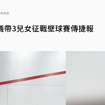
賽傳捷報
儀帶3兒女征戰壁球賽傳捷報