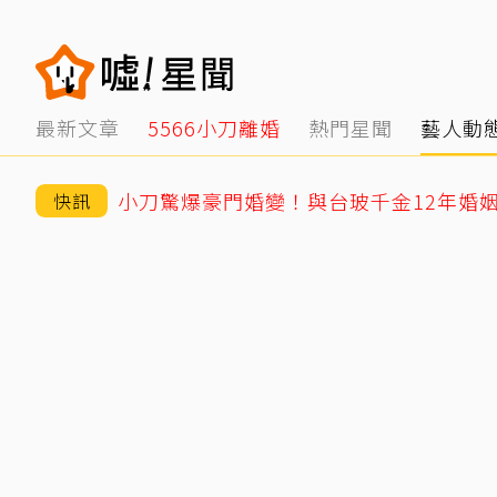
最新文章
5566小刀離婚
熱門星聞
藝人動
快訊