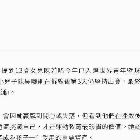
提到13歲女兒陳若晞今年已入選世界青年壁
小兒子陳昊曦則在拆線後第3天仍堅持出賽，最
感動。
，會因輸贏感到開心或失落，但看到他們在挫敗
勇氣挑戰自己，才是運動教育最珍貴的價值。她
將成為孩子一生受用的重要資產。