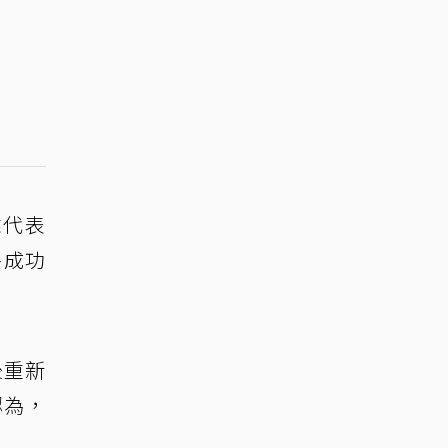
球代表
終成功
後重新
認為，