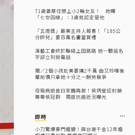
71歲姜厚任戀上小2輪女友！ 她曝
「七世因緣」：3歲就認定是他
「五燈獎」最美主持人報喜！「185公
分帥兒」要百萬名畫當賀禮
演藝工會終於聯絡上田路路 她一聽這名
字卻立刻掛電話
獨／2個小孩赴美要燒2千萬 曲艾玲嘆後
輩削價只拿她十分之一酬勞競爭
母親病逝昔日家醜再掀！侯炳瑩認封鎖
哥哥侯冠群 兩度抗癌近況曝光
即時
小刀驚爆豪門婚變！與台玻千金12年婚