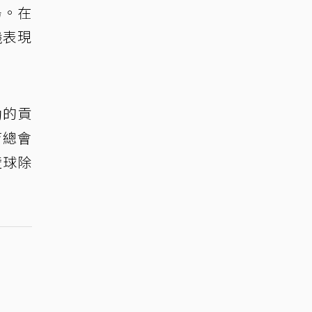
場。在
曦表現
動的貢
育總會
壁球除