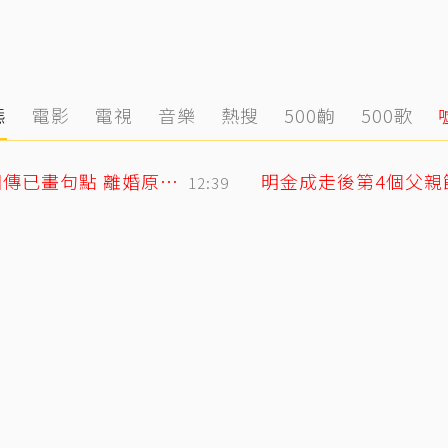
態
電影
電視
音樂
熱搜
500齣
500歌
小刀驚爆豪門婚變！與台玻千金12年婚姻傳已畫句點 離婚原因曝光
12:39