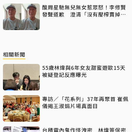
酸周星馳無兒無女惹眾怒！李修賢
發聲道歉 澄清「沒有壓榨賣掉
他」
相關新聞
55歲林煒與6年女友甜蜜遊歐15天
被疑登記反應曝光
專訪／「花系列」37年再聚首 崔佩
儀揭王淑娟片場真面目
台積電內鬼作怪洩密 林煒簽保密