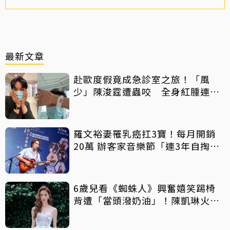
最新文章
赴歐度假竟成急診室之旅！「風
少」陳浚霆遭蟲咬 全身紅腫連說
話都困難
羅文裕妻罹乳癌扛3寶！每月開銷
20萬 辦客家音樂節「連3年自掏6
位數」
6歲兒看《蜘蛛人》興奮嬉笑踢椅
背遭「當頭潑奶油」！陳凱琳火速
道歉證實已報警