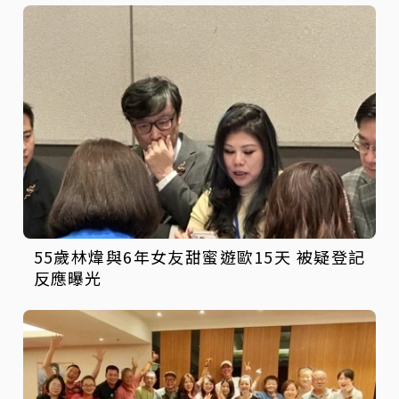
55歲林煒與6年女友甜蜜遊歐15天 被疑登記
反應曝光