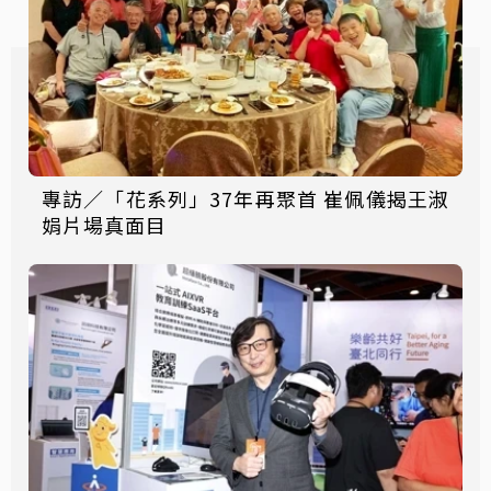
專訪／「花系列」37年再聚首 崔佩儀揭王淑
娟片場真面目