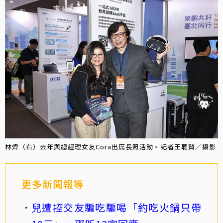
林煒（右）去年與總經理女友Cora出席長照活動。記者王聰賢／攝影
更多新聞報導
兒遭控交友騙吃騙喝「約吃火鍋只帶