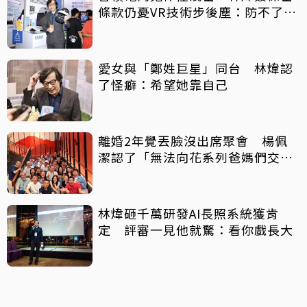
條款仍憂VR技術步後塵：防不了小
人
愛女與「鄭姓巨星」同台 林煒認
了怪癖：希望她靠自己
離婚2年覺丟臉沒出席聚會 楊佩
潔認了「無法向花系列爸媽們交
代」
林煒砸千萬研發AI長照系統獲肯
定 評審一見他就驚：看你戲長大