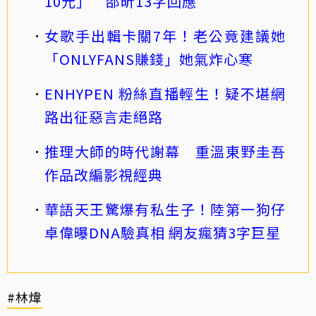
10元」 邵昕13字回應
女歌手出輯卡關7年！老公竟建議她
「ONLYFANS賺錢」她氣炸心寒
ENHYPEN 粉絲直播輕生！疑不堪網
路出征惡言走絕路
推理大師的時代謝幕 重溫東野圭吾
作品改編影視經典
華語天王驚爆有私生子！陸第一狗仔
卓偉曝DNA驗真相 網友瘋猜3字巨星
#林煒