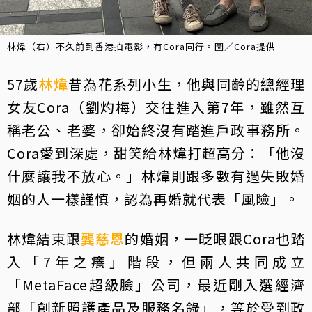
林煒（右）不久前到香港拍電影，有Cora同行。圖／Cora提供
57歲
林煒
昔為花系列小生，他與同齡的總經理
女友Cora（劉灼梅）交往進入第7年，雖然互
稱老公、老婆，卻始終沒有踏進戶政事務所。
Cora愛到深處，甜笑給林煒打超高分：「他沒
什麼讓我不放心。」林煒則跟多數有過失敗婚
姻的人一樣謹慎，認為再婚就代表「風險」。
林煒結束跟
龔慈恩
的婚姻，一眨眼跟Cora也踏
入「7年之癢」階段，但兩人共同成立
「MetaFace超級臉」公司，最近剛入選經濟
部「創新照護產品及服務名錄」，等於受到政