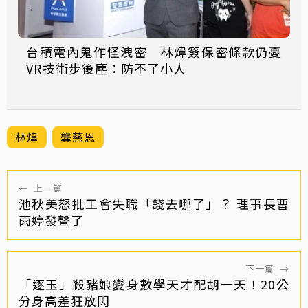
台積電內鬼作怪洩密 林煒簽保密條款仍憂
VR技術步後塵：防不了小人
林煒
龔慈恩
←
上一篇
池秋美怒批工會失職「錢去哪了」？ 理事長曹
雨婷發聲了
下一篇
→
「逐玉」殺豬娘變身數學天才配胡一天！20公
分身高差狂放閃