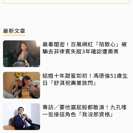
最新文章
最毒閨密！百萬網紅「陪散心」被
騙去菲律賓失蹤3年確認遭撕票
結婚十年甜蜜如初！馮德倫51歲生
日「舒淇祝壽兼放閃」
專訪／要他露屁股都敢演！九孔唯
一拒接這角色「我沒那資格」