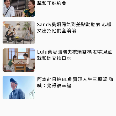
擊和正妹約會
Sandy吳姍儒氣到差點動胎氣 心機
女出招他們全淪陷
Lulu舊愛張瑞夫被爆雙標 初次見面
就和她交換口水
阿本赴日拍BL劇實現人生三願望 嗨
喊：覺得很幸福