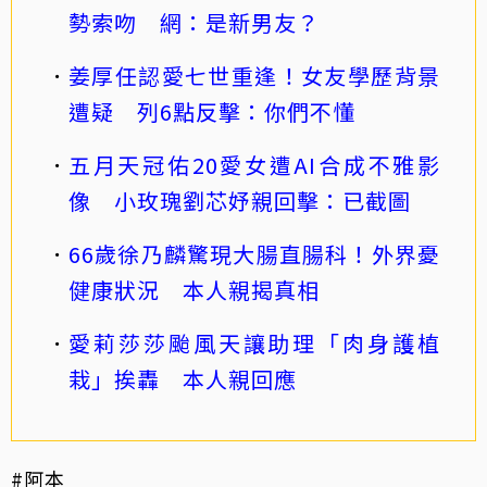
勢索吻 網：是新男友？
姜厚任認愛七世重逢！女友學歷背景
遭疑 列6點反擊：你們不懂
五月天冠佑20愛女遭AI合成不雅影
像 小玫瑰劉芯妤親回擊：已截圖
66歲徐乃麟驚現大腸直腸科！外界憂
健康狀況 本人親揭真相
愛莉莎莎颱風天讓助理「肉身護植
栽」挨轟 本人親回應
#阿本