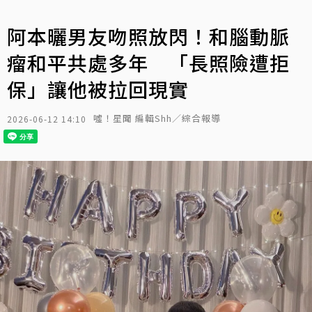
阿本曬男友吻照放閃！和腦動脈
瘤和平共處多年 「長照險遭拒
保」讓他被拉回現實
噓！星聞 編輯Shh／綜合報導
2026-06-12 14:10