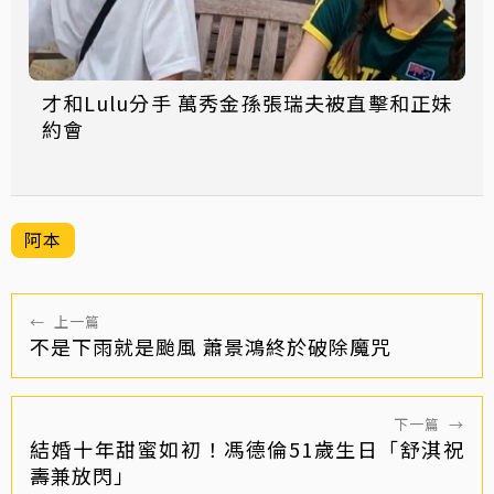
才和Lulu分手 萬秀金孫張瑞夫被直擊和正妹
約會
阿本
←
上一篇
不是下雨就是颱風 蕭景鴻終於破除魔咒
下一篇
→
結婚十年甜蜜如初！馮德倫51歲生日「舒淇祝
壽兼放閃」