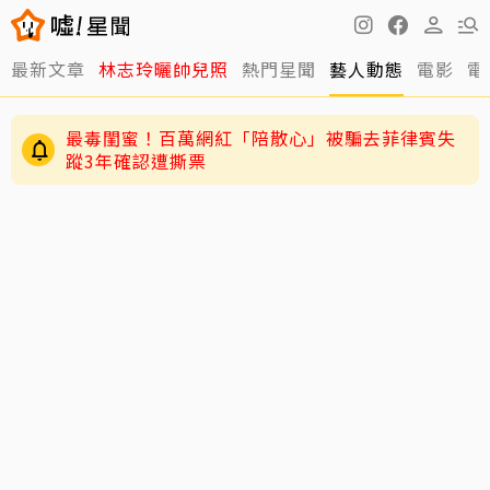
最新文章
林志玲曬帥兒照
熱門星聞
藝人動態
電影
電
最毒閨蜜！百萬網紅「陪散心」被騙去菲律賓失
蹤3年確認遭撕票