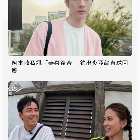
阿本收私訊「恭喜復合」 釣出炎亞綸直球回
應