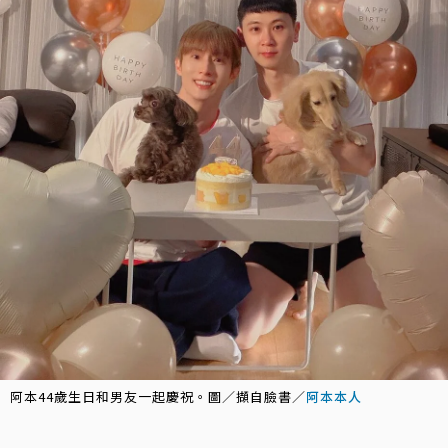
阿本44歲生日和男友一起慶祝。圖／擷自臉書／
阿本本人