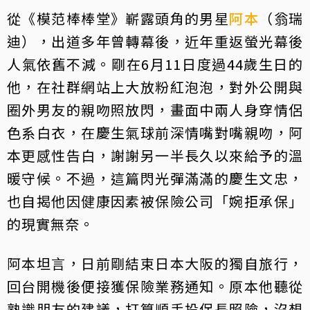
從《模范棒棒堂》嶄露頭角的男星
阿本
（翁瑞
迪），出道多年曾轉幕後，近年重返螢光幕後
人氣依舊不減。剛在6月11日度過44歲生日的
他，在社群網站上大放粉紅泡泡，對外公開與
圈外男友的親吻照放閃，畫面中兩人身穿情侶
色系白衣，在慶生氣球前深情嘴對嘴親吻，阿
本更感性告白，謝謝另一半長久以來給予的溫
暖守候。不過，這篇閃光彈滿滿的慶生文忠，
也自揭他因健康因素被保險公司「婉拒承保」
的現實無奈。
阿本坦言，日前剛結束日本大阪的獨自旅行，
回台開機後便接獲保險業務通知。原本他聽從
熟識朋友的建議，打算順手投保長照險，沒想