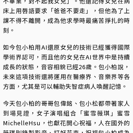
不畢業，對不起我女兒」。他還記得女兒在病
床上用唇語要求「爸爸不要走」，但他為了上
課不得不離開，成為他求學時最痛苦掙扎的時
刻。
如今包小柏用AI還原女兒的技術已經獲得國際
學術界認可，而且他的女兒在AI世界中是持續
成長的狀態，音容相貌已經26歲。包小柏說，
未來這項技術還將運用在醫療界、音樂界等各
方面，尤其是可以輔助失智症病人喚醒記憶。
今天包小柏的哥哥包偉銘、包小松都帶著家人
到場見證，女子演唱組合「蜜雪薇琪」蜜雪
MichelleHsu，也獻花開心祝福，人在國外的
薇琪則錄製影音、訂好花束，祝福包小柏成為