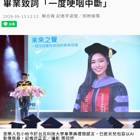
畢業致詞「一度哽咽中斷」
聯合報 記者李姿瑩／即時報導
2026-06-13 12:13
音樂人包小柏今於台北科技大學畢業典禮致感言，已逝女兒包容以AI
影像現身。記者許正宏／攝影 葉冠妤