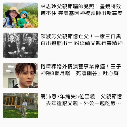
林志玲父親節曬帥兒照！墨鏡特效
遮不住 完美基因神複製帥出新高度
陳淑芳父親節憶亡父！一家三口黑
白出遊照出土 盼延續父親行善精神
捲粿粿婚外情演藝事業停擺！王子
神隱8個月曬「死蔭幽谷」吐心聲
簡沛恩3年痛失5位至親 父親節憶
「去年還跟父親、外公一起吃飯聊
天」