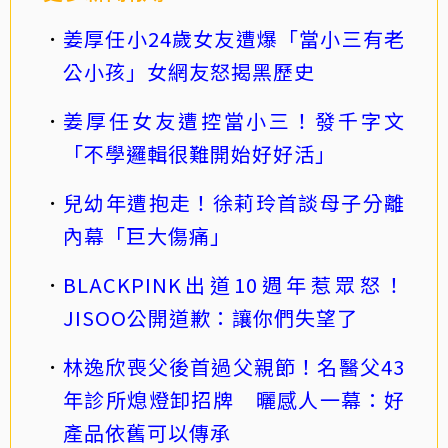
姜厚任小24歲女友遭爆「當小三有老
公小孩」女網友怒揭黑歷史
姜厚任女友遭控當小三！發千字文
「不學邏輯很難開始好好活」
兒幼年遭抱走！徐莉玲首談母子分離
內幕「巨大傷痛」
BLACKPINK出道10週年惹眾怒！
JISOO公開道歉：讓你們失望了
林逸欣喪父後首過父親節！名醫父43
年診所熄燈卸招牌 曬感人一幕：好
產品依舊可以傳承