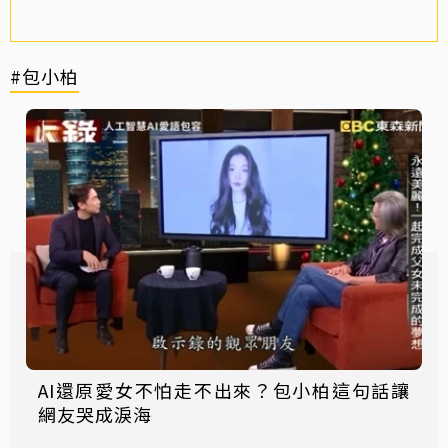
#包小柏
AI還原愛女不怕走不出來？包小柏這句話讓
網友哭成淚海