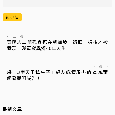
包小柏
←
上一篇
黃明志二舅孤身死在新加坡！遺體一週後才被
發現 曝奉獻異鄉40年人生
下一篇
→
爆「3字天王私生子」網友瘋猜周杰倫 杰威爾
怒發聲明喊告！
最新文章