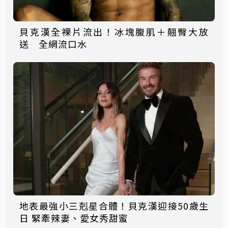
貝克漢全裸片流出！冰塊腹肌＋翹臀大放
送 全網流口水
地表最強小三剋星合體！貝克漢迎接50歲生
日 緊牽辣妻、愛女秀甜蜜