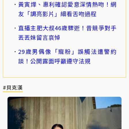
黃寅燁、惠利確認愛意深情熱吻！網
友「調亮影片」細看舌吻過程
直播主肥大叔46歲驟逝！昔競爭對手
丟丟妹留言哀悼
29歲男偶像「寵粉」誤觸法遭警約
談！公開露面呼籲遵守法規
#貝克漢