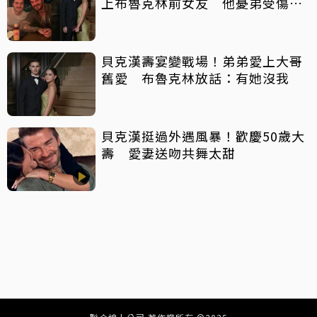
上布魯克林前女友 他憂弟受傷反
對戀情
貝克漢壽宴變戰場！弟弟愛上大哥
舊愛 布魯克林放話：有她沒我
貝克漢挺過外遇風暴！歡慶50歲大
壽 愛妻送吻共舞太甜