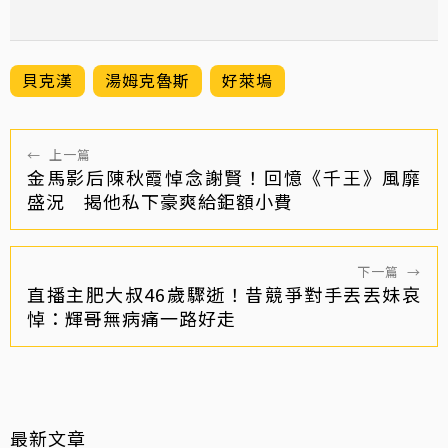
貝克漢
湯姆克魯斯
好萊塢
←
上一篇
金馬影后陳秋霞悼念謝賢！回憶《千王》風靡
盛況 揭他私下豪爽給鉅額小費
下一篇
→
直播主肥大叔46歲驟逝！昔競爭對手丟丟妹哀
悼：輝哥無病痛一路好走
最新文章