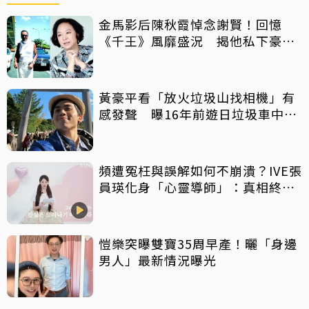
金馬影后陳秋霞悼念謝賢！回憶
《千王》風靡盛況 揭他私下豪爽
給鉅額小費
黃豪平看「放火垃圾山找相機」有
感發聲 曝16年前遊日垃圾車中含
淚找御守
頻遭冤枉與誤解如何不崩潰？IVE張
員瑛化身「心靈導師」：真相終會
大白
愷樂突曝雙寶35周早產！曬「身邊
男人」最新情況曝光