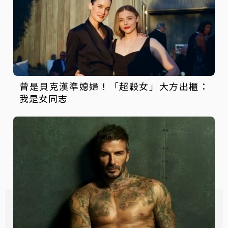
曾是貝克漢準媳婦！「超殺女」大方出櫃：
我是女同志