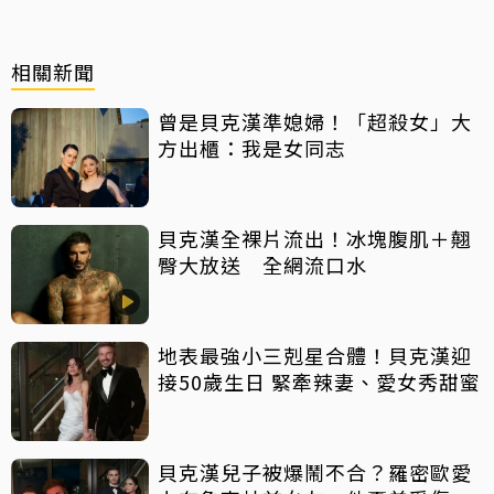
相關新聞
曾是貝克漢準媳婦！「超殺女」大
方出櫃：我是女同志
貝克漢全裸片流出！冰塊腹肌＋翹
臀大放送 全網流口水
地表最強小三剋星合體！貝克漢迎
接50歲生日 緊牽辣妻、愛女秀甜蜜
貝克漢兒子被爆鬧不合？羅密歐愛