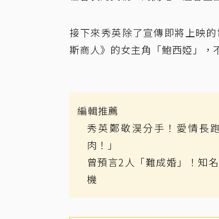
接下來秀英除了宣傳即將上映的
斯商人》的女主角「鮑西婭」，
編輯推薦
秀英鄭敬淏分手！愛情長跑
肉！」
曾預言2人「難成婚」！知
機