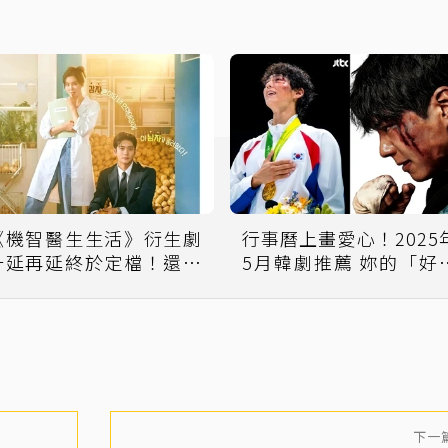
《機智醫生生活》衍生劇
行事曆上畫愛心！2025
一延再延終於定檔！還有
5月韓劇推薦 妳的「好
姜泰伍、秀英新戲讓人期
孩」朴寶劍熱血登場
待
下一