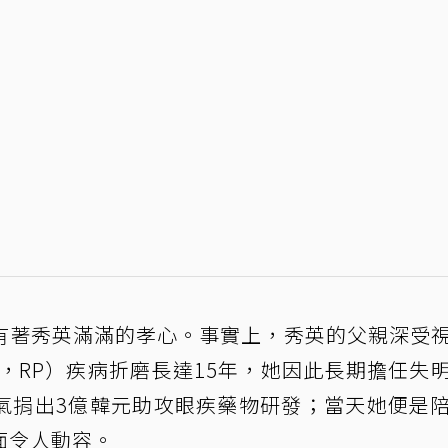
有著秀英滿滿的孝心。事實上，秀英的父親深受
entosa，RP）疾病折磨長達15年，她因此長期擔任失
氣捐出3億韓元助攻眼疾藥物研發；當天她便是
面令人動容。