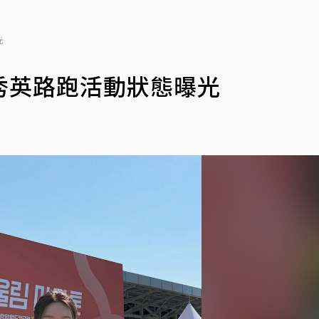
光
秀英路跑活動狀態曝光