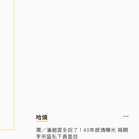
哈燒
獨／潘越雲全說了！40年感情曝光 揭開
李宗盛私下真面目