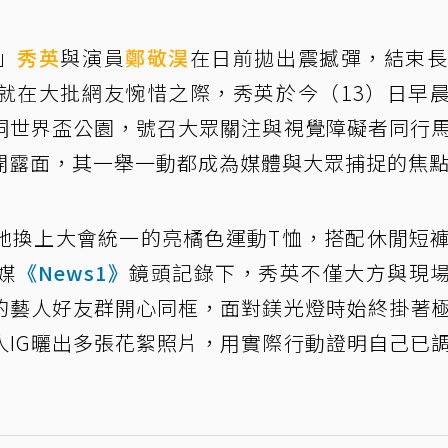
」
秀英
與演員
鄭敬淏
在日前拋出震撼彈，結束長
就在大批網友惋惜之際，秀英於今（13）日早
洞世界盃公園，號召大眾關注與視覺障礙者同行
開露面，其一舉一動都成為媒體與大眾捕捉的焦
她換上大會統一的亮橘色運動T恤，搭配休閒短
媒
《News1》
鏡頭記錄下，秀英不僅大方與現
的藝人好友群開心同框，面對鎂光燈時始終掛著
人IG曬出多張花絮照片，用實際行動證明自己已