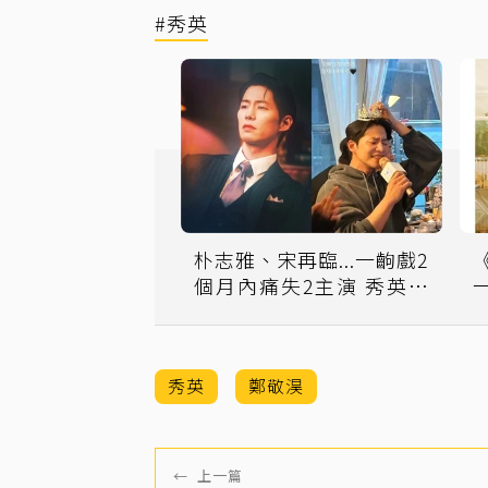
#秀英
朴志雅、宋再臨...一齣戲2
個月內痛失2主演 秀英曬
照哀悼太傷感
秀英
鄭敬淏
←
上一篇