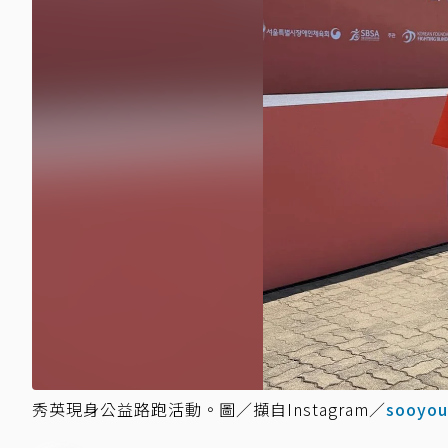
秀英現身公益路跑活動。圖／擷自Instagram／
sooyou