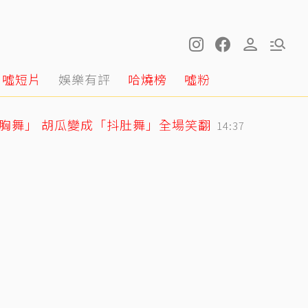
噓短片
娛樂有評
哈燒榜
噓粉
抖胸舞」 胡瓜變成「抖肚舞」全場笑翻
14:37