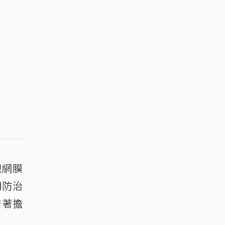
視網膜
明防治
陪著擔