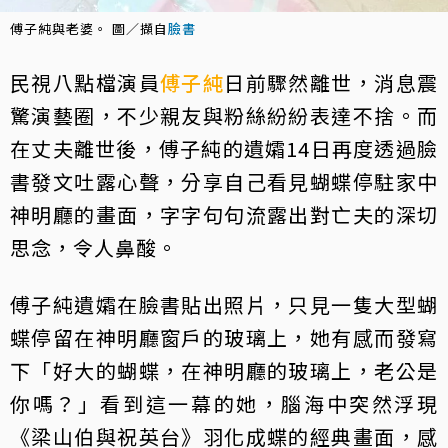
傅子純與老婆。 圖／擷自
臉書
民視八點檔演員
傅子純
日前驟然離世，消息震
驚演藝圈，不少親友與粉絲紛紛表達不捨。而
在丈夫離世後，傅子純的遺孀14日再度透過臉
書發文吐露心聲，分享自己看見蝴蝶停駐家中
神明廳的畫面，字字句句流露出對亡夫的深切
思念，令人鼻酸。
傅子純遺孀在臉書貼出照片，只見一隻大型蝴
蝶停留在神明廳窗戶的玻璃上，她有感而發寫
下「好大的蝴蝶，在神明廳的玻璃上，老公是
你嗎？」看到這一幕的她，腦海中突然浮現
《梁山伯與祝英台》羽化成蝶的經典畫面，感