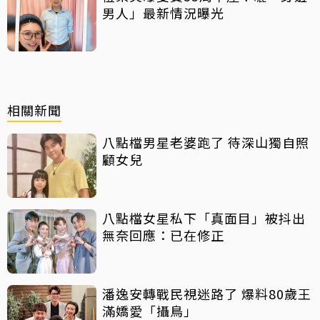
男人」最新情況曝光
相關新聞
八點檔男星老婆跑了 待深山獨自照
顧女兒
八點檔女星私下「真面目」被抖出
無奈回應：已在修正
潘逸安轉戰民視迷路了 爆料80歲王
滿嬌愛「攝鳥」