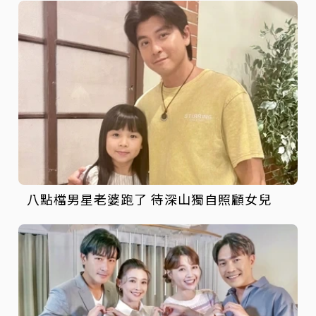
八點檔男星老婆跑了 待深山獨自照顧女兒