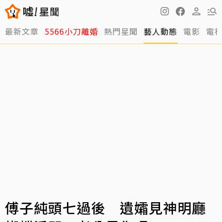
最新文章
5566小刀離婚
熱門星聞
藝人動態
電影
電
傅子純頭七過後 遺孀見神明廳