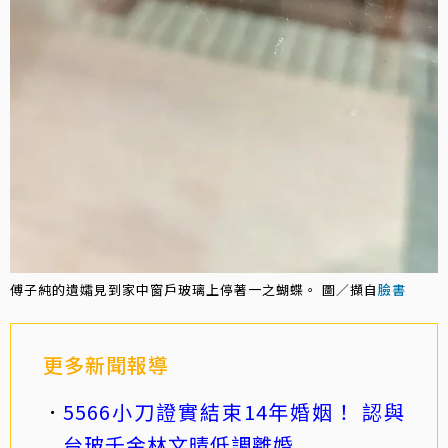
傅子純的遺孀見到家中窗戶玻璃上停著一之蝴蝶。 圖／擷自
臉書
更多新聞報導
5566小刀證實結束14年婚姻！ 認與
台玻千金林文晴低調離婚