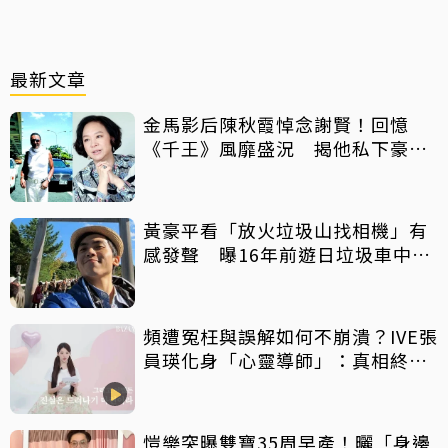
最新文章
金馬影后陳秋霞悼念謝賢！回憶
《千王》風靡盛況 揭他私下豪爽
給鉅額小費
黃豪平看「放火垃圾山找相機」有
感發聲 曝16年前遊日垃圾車中含
淚找御守
頻遭冤枉與誤解如何不崩潰？IVE張
員瑛化身「心靈導師」：真相終會
大白
愷樂突曝雙寶35周早產！曬「身邊