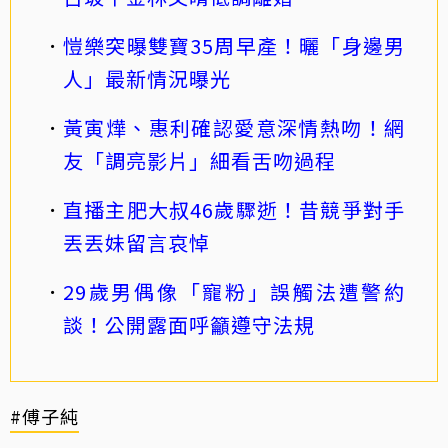
愷樂突曝雙寶35周早產！曬「身邊男
人」最新情況曝光
黃寅燁、惠利確認愛意深情熱吻！網
友「調亮影片」細看舌吻過程
直播主肥大叔46歲驟逝！昔競爭對手
丟丟妹留言哀悼
29歲男偶像「寵粉」誤觸法遭警約
談！公開露面呼籲遵守法規
#傅子純