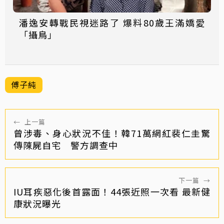
潘逸安轉戰民視迷路了 爆料80歲王滿嬌愛
「攝鳥」
傅子純
←
上一篇
曾涉毒、身心狀況不佳！韓71萬網紅裴仁圭驚
傳陳屍自宅 警方調查中
下一篇
→
IU耳疾惡化後首露面！44張近照一次看 最新健
康狀況曝光