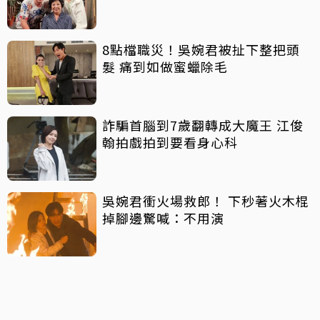
8點檔職災！吳婉君被扯下整把頭
髮 痛到如做蜜蠟除毛
詐騙首腦到7歲翻轉成大魔王 江俊
翰拍戲拍到要看身心科
吳婉君衝火場救郎！ 下秒著火木棍
掉腳邊驚喊：不用演