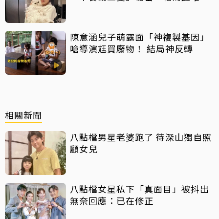
一次咬我
陳意涵兒子萌露面「神複製基因」
嗆導演尪買廢物！ 結局神反轉
相關新聞
八點檔男星老婆跑了 待深山獨自照
顧女兒
八點檔女星私下「真面目」被抖出
無奈回應：已在修正