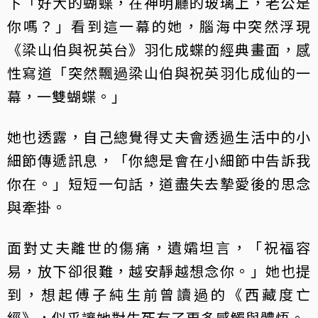
下「好大的蝴蝶，在神明廳的玻璃上，老公是
你嗎？」看到這一幕的她，腦海中突然浮現
《梁山伯與祝英台》羽化成蝶的經典畫面，感
性寫道「突然飄過梁山伯與祝英羽化成仙的一
幕，一雙蝴蝶。」
她也透露，自己總覺得丈夫會透過生活中的小
細節傳遞訊息，「你總是會在小細節中告訴我
你在。」短短一句話，道盡失去摯愛後的思念
與牽掛。
面對丈夫離世的傷痛，遺孀坦言，「祝福容
易，放下卻很難，越安靜越想念你。」她也提
到，想起傅子純生前曾讀過的《西藏度亡
經》，似乎讓她對生死有了更多感觸與體悟。