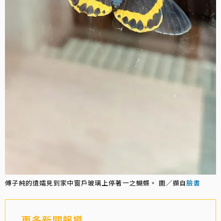
傅子純的遺孀見到家中窗戶玻璃上停著一之蝴蝶。 圖／擷自
臉書
更多新聞報導