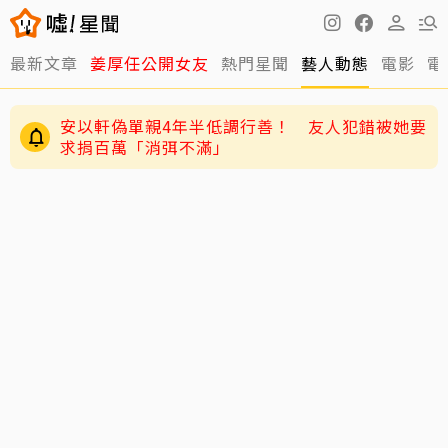
最新文章
姜厚任公開女友
熱門星聞
藝人動態
電影
電
安以軒偽單親4年半低調行善！ 友人犯錯被她要
求捐百萬「消弭不滿」
獨／唐綺陽痛失15年愛貓 揭當時「不養第二
隻」祕密：牠為此狠咬我