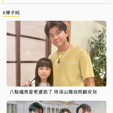
#傅子純
八點檔男星老婆跑了 待深山獨自照顧女兒