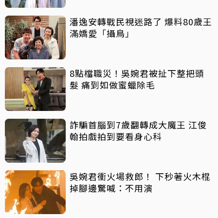
潘逸安轉戰民視迷路了 爆料80歲王
滿嬌愛「攝鳥」
8點檔職災！吳婉君被扯下整把頭
髮 痛到如做蜜蠟除毛
詐騙首腦到7歲翻轉成大魔王 江俊
翰拍戲拍到要看身心科
吳婉君衝火場救郎！ 下秒著火木棍
掉腳邊驚喊：不用演