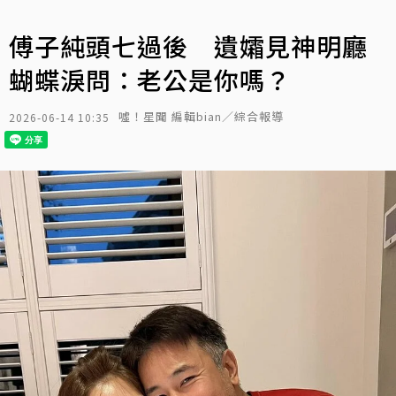
傅子純頭七過後 遺孀見神明廳
蝴蝶淚問：老公是你嗎？
噓！星聞 編輯bian／綜合報導
2026-06-14 10:35