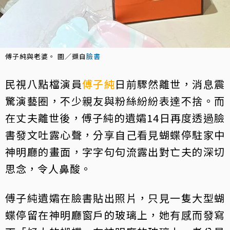
傅子純與老婆。 圖／擷自
臉書
民視八點檔演員
傅子純
日前驟然離世，消息震
驚演藝圈，不少親友與粉絲紛紛表達不捨。而
在丈夫離世後，傅子純的遺孀14日再度透過臉
書發文吐露心聲，分享自己看見蝴蝶停駐家中
神明廳的畫面，字字句句流露出對亡夫的深切
思念，令人鼻酸。
傅子純遺孀在臉書貼出照片，只見一隻大型蝴
蝶停留在神明廳窗戶的玻璃上，她有感而發寫