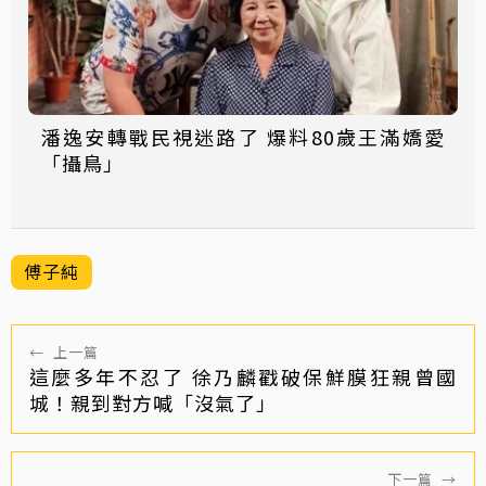
潘逸安轉戰民視迷路了 爆料80歲王滿嬌愛
「攝鳥」
傅子純
←
上一篇
這麼多年不忍了 徐乃麟戳破保鮮膜狂親曾國
城！親到對方喊「沒氣了」
下一篇
→