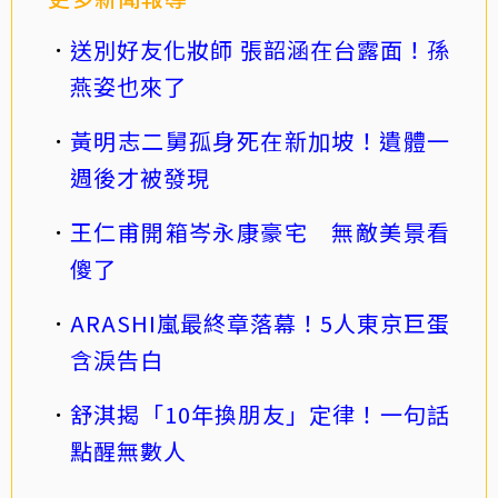
送別好友化妝師 張韶涵在台露面！孫
燕姿也來了
黃明志二舅孤身死在新加坡！遺體一
週後才被發現
王仁甫開箱岑永康豪宅 無敵美景看
傻了
ARASHI嵐最終章落幕！5人東京巨蛋
含淚告白
舒淇揭「10年換朋友」定律！一句話
點醒無數人