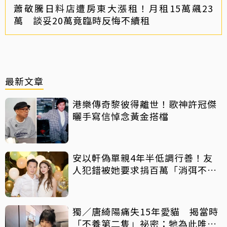
蕭敬騰日料店遭房東大漲租！月租15萬飆23
萬 談妥20萬竟臨時反悔不續租
最新文章
港樂傳奇黎彼得離世！歌神許冠傑
曬手寫信悼念黃金搭檔
安以軒偽單親4年半低調行善！友
人犯錯被她要求捐百萬「消弭不
滿」
獨／唐綺陽痛失15年愛貓 揭當時
「不養第二隻」祕密：牠為此唯一