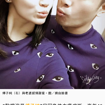
傅子純（右）與老婆感情甜蜜。圖／摘自臉書