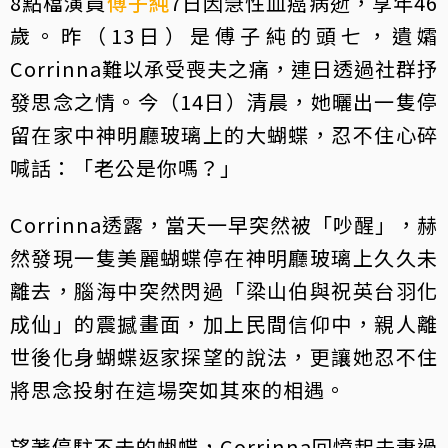
8點檔演員
傅子純
7日因急性血癌病逝，享年46
歲。昨（13日）是傅子純的頭七，遺孀
Corrinna難以承受喪夫之痛，連日透過社群抒
發思念之情。今（14日）清晨，她曬出一隻停
留在家中神明廳玻璃上的大蝴蝶，忍不住心碎
喊話：「老公是你嗎？」
Corrinna透露，當天一早突然被「吵醒」，赫
然發現一隻美麗蝴蝶停在神明廳玻璃上久久未
離去，腦海中突然閃過「梁山伯與祝英台羽化
成仙」的震撼畫面，加上民間信仰中，親人離
世後化身蝴蝶返家探望的說法，更讓她忍不住
將思念投射在這場突如其來的相遇。
望著停駐不去的蝴蝶，Corrinna回憶起夫妻過