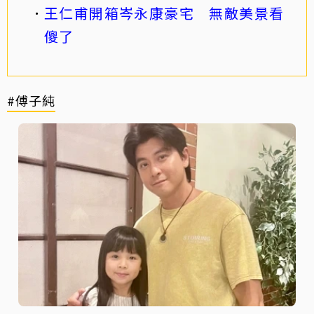
王仁甫開箱岑永康豪宅 無敵美景看
傻了
#傅子純