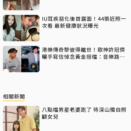
嗎？
IU耳疾惡化後首露面！44張近照一
次看 最新健康狀況曝光
港樂傳奇黎彼得離世！歌神許冠傑
曬手寫信悼念黃金搭檔：音樂路上
感恩有您
相關新聞
八點檔男星老婆跑了 待深山獨自照
顧女兒