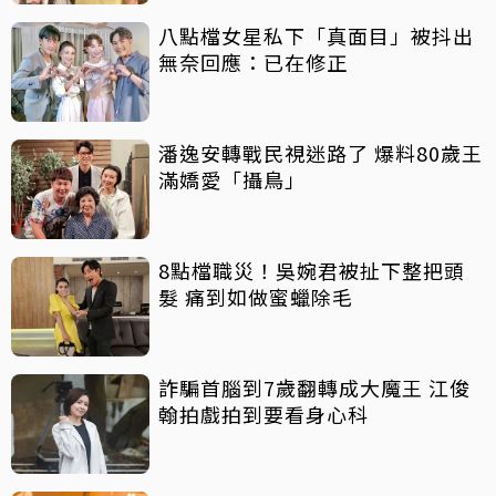
八點檔女星私下「真面目」被抖出
無奈回應：已在修正
潘逸安轉戰民視迷路了 爆料80歲王
滿嬌愛「攝鳥」
8點檔職災！吳婉君被扯下整把頭
髮 痛到如做蜜蠟除毛
詐騙首腦到7歲翻轉成大魔王 江俊
翰拍戲拍到要看身心科