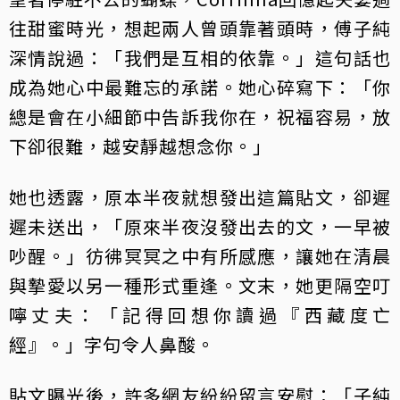
往甜蜜時光，想起兩人曾頭靠著頭時，傅子純
深情說過：「我們是互相的依靠。」這句話也
成為她心中最難忘的承諾。她心碎寫下：「你
總是會在小細節中告訴我你在，祝福容易，放
下卻很難，越安靜越想念你。」
她也透露，原本半夜就想發出這篇貼文，卻遲
遲未送出，「原來半夜沒發出去的文，一早被
吵醒。」彷彿冥冥之中有所感應，讓她在清晨
與摯愛以另一種形式重逢。文末，她更隔空叮
嚀丈夫：「記得回想你讀過『西藏度亡
經』。」字句令人鼻酸。
貼文曝光後，許多網友紛紛留言安慰：「子純