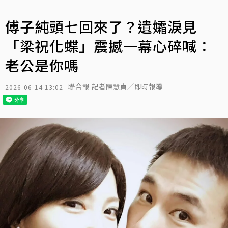
傅子純頭七回來了？遺孀淚見
「梁祝化蝶」震撼一幕心碎喊：
老公是你嗎
聯合報 記者陳慧貞／即時報導
2026-06-14 13:02