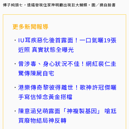
傅子純頭七，遺孀發現住家神明廳出現巨大蝴蝶。圖／摘自臉書
更多新聞報導
IU耳疾惡化後首露面！一口氣曬19張
近照 真實狀態全曝光
曾涉毒、身心狀況不佳！網紅裴仁圭
驚傳陳屍自宅
港樂傳奇黎彼得離世！歌神許冠傑曬
手寫信悼念黃金搭檔
陳意涵兒萌露面「神複製基因」 嗆尪
買廢物結局神反轉