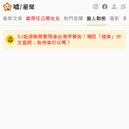
最新文章
姜厚任公開女友
熱門星聞
藝人動態
電影
電
SJ始源無預警現身台灣早餐店！親民「碰拳」中
文直問：我停車可以嗎？