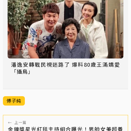
潘逸安轉戰民視迷路了 爆料80歲王滿嬌愛
「攝鳥」
傅子純
←
上一篇
金鐘獎星光紅毯主持組合曝光！男帥女美超養