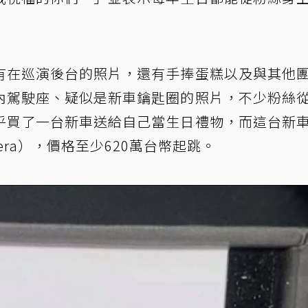
有在巡演後台的照片，還有手捧蛋糕以及與其他
內駕駛座、疑似是新車鑰匙圈的照片，不少粉絲
乎買了一台新車送給自己當生日禮物，而這台新
era），價格至少620萬台幣起跳。