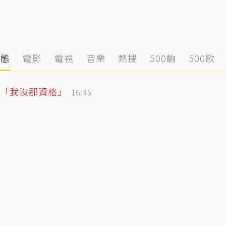
動態
電影
電視
音樂
熱搜
500齣
500歌
「我沒那資格」
16:35