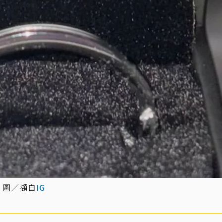
 圖／擷自
IG