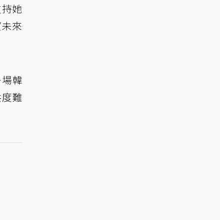
支持她
望未來
一場韓
共度難