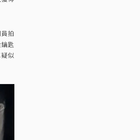
團員拍
從鑰匙
車疑似