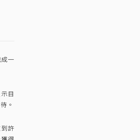
完成一
表示目
期待。
收到許
上獲得