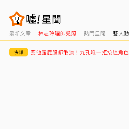
最新文章
林志玲曬帥兒照
熱門星聞
藝人
要他露屁股都敢演！九孔唯一拒接這角色
快訊