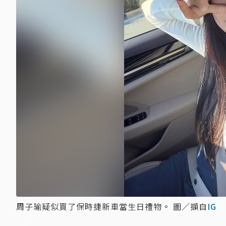
周子瑜疑似買了保時捷新車當生日禮物。 圖／擷自
IG