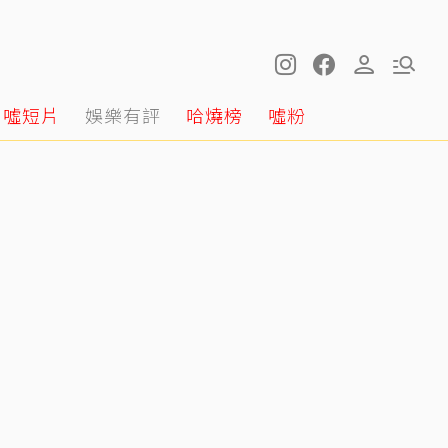
噓短片
娛樂有評
哈燒榜
噓粉