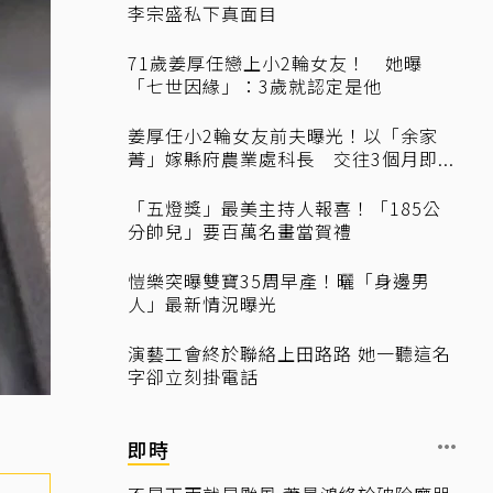
李宗盛私下真面目
71歲姜厚任戀上小2輪女友！ 她曝
「七世因緣」：3歲就認定是他
姜厚任小2輪女友前夫曝光！以「余家
菁」嫁縣府農業處科長 交往3個月即...
「五燈獎」最美主持人報喜！「185公
分帥兒」要百萬名畫當賀禮
愷樂突曝雙寶35周早產！曬「身邊男
人」最新情況曝光
演藝工會終於聯絡上田路路 她一聽這名
字卻立刻掛電話
即時