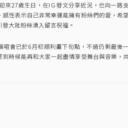
日迎來27歲生日，在IＧ發文分享近況，也向一路
，感性表示自己非常幸運能擁有粉絲們的愛，希
引發大批粉絲湧入留言祝福。
演唱會已於6月初順利畫下句點，不過仍剩最後
望到時候能再和大家一起盡情享受舞台與音樂，