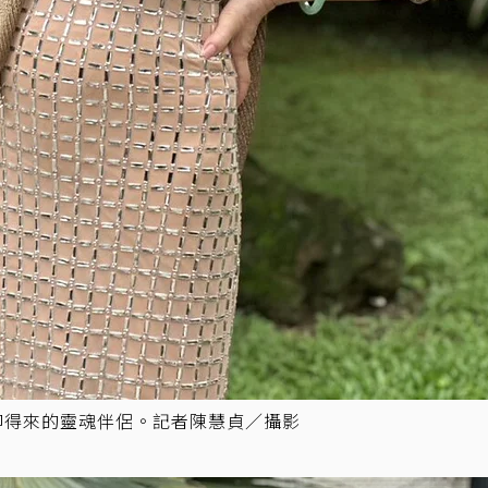
聊得來的靈魂伴侶。記者陳慧貞／攝影