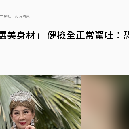
正常驚吐：恐有隱患
到選美身材」 健檢全正常驚吐：