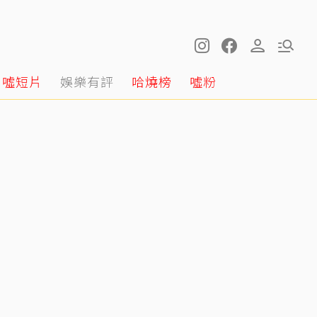
噓短片
娛樂有評
哈燒榜
噓粉