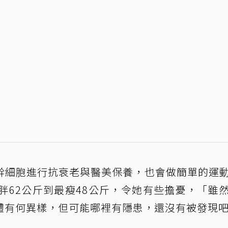
幹細胞進行抗衰老與醫美保養，也會做簡單的運
胖62公斤到最瘦48公斤，令她有些擔憂，「雖
體有何異樣，但可能哪裡有隱患，還沒有被發現