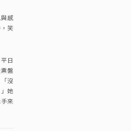
況與感
件，笑
，平日
股票盤
，「沒
！」她
老手來