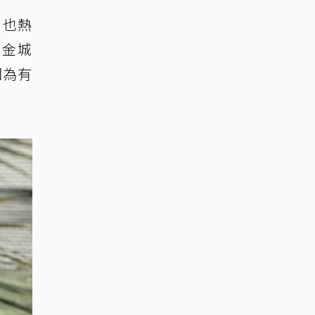
日也熱
似金城
因為有