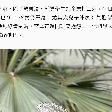
香港，除了教書法、輔導學生到企業打工外，平
已40、38歲仍單身，尤其大兒子外表帥氣酷
她無緣當星媽，宮雪花還開玩笑抱怨：「他們說
嫁給他們。」