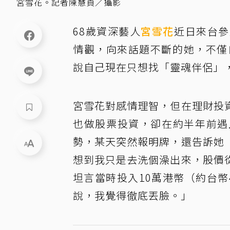
宮雪花。記者陳慧貞／攝影
68歲資深藝人
宮雪花
近日來台參
情觀，向來話題不斷的她，不僅
說自己現在只想找「靈魂伴侶」
宮雪花對感情理智，但在理財投
也做股票投資，卻在約半年前遇
勢，某天突然報明牌，還告訴她
想到我只是去洗個澡出來，股價
坦言當時投入10萬港幣（約台
說，我覺得徹底丟臉。」