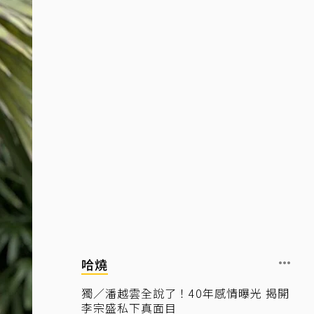
哈燒
獨／潘越雲全說了！40年感情曝光 揭開
李宗盛私下真面目