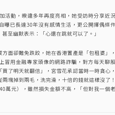
加活動，暌違多年再度亮相，她受訪時分享近
自曝已長達30年沒有感情生活，更公開擇偶條
，甚至幽默表示：「心還在跳就可以了。」
資方面卻難免跌跤，她在香港置產是「包租婆」
上冒用金融專家頭像的網路詐騙，對方每天聊
「買了明天就翻倍」，宮雪花承認當時一時貪心
從兩塊掉到兩毛，洗完澡，十倍的錢就這樣沒了
幣40萬元），雖然損失金額不高，「但對我一個