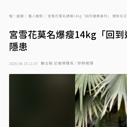
噓！星聞
藝人動態
宮雪花莫名爆瘦14kg「回到選美身材」 健檢全
宮雪花莫名爆瘦14kg「回
隱患
聯合報 記者陳慧貞／即時報導
2026-06-15 21:07