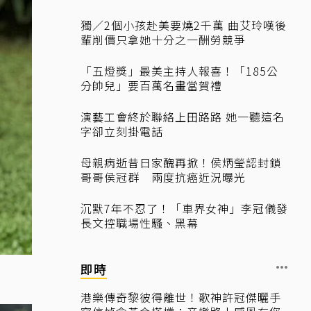
獨／2個小孩赴美要燒2千萬 曲艾玲嘆後
輩削價只拿她十分之一酬勞競爭
「五燈獎」最美主持人報喜！「185公
分帥兒」要百萬名畫當賀禮
演藝工會終於聯絡上田路路 她一聽這名
字卻立刻掛電話
母親病逝昔日家醜再掀！侯炳瑩認封鎖
哥哥侯冠群 兩度抗癌近況曝光
沉默7年不忍了！「車界女神」李冠儀發
長文控職場性騷、黑幕
即時
港樂傳奇黎彼得離世！歌神許冠傑曬手