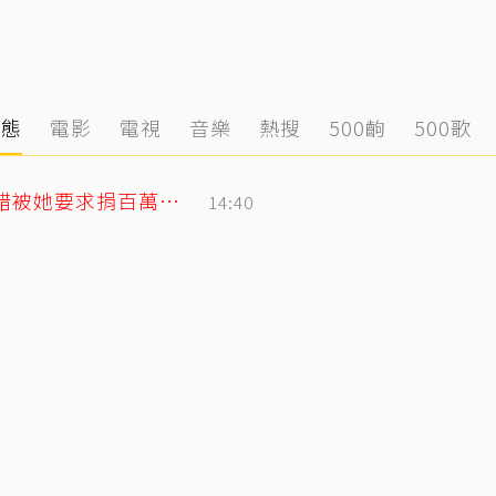
動態
電影
電視
音樂
熱搜
500齣
500歌
安以軒偽單親4年半低調行善！ 友人犯錯被她要求捐百萬「消弭不滿」
14:40