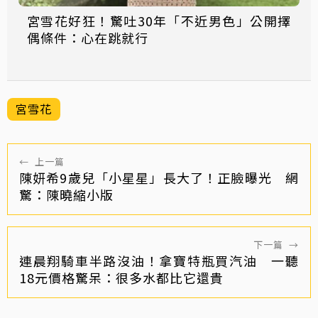
宮雪花好狂！驚吐30年「不近男色」公開擇
偶條件：心在跳就行
宮雪花
←
上一篇
陳妍希9歲兒「小星星」長大了！正臉曝光 網
驚：陳曉縮小版
下一篇
→
連晨翔騎車半路沒油！拿寶特瓶買汽油 一聽
18元價格驚呆：很多水都比它還貴