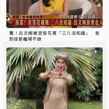
驚！呂文婉被宮雪花罵「三八沒知識」 氣
到拔麥離場不錄