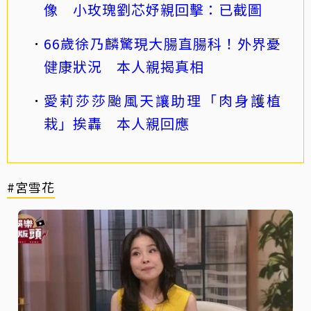
像 小玫瑰劉芯妤親回擊：已截圖
66歲徐乃麟驚現大腸直腸科！外界憂
健康狀況 本人親揭真相
愛莉莎莎颱風天讓助理「肉身護植
栽」挨轟 本人親回應
#宮雪花