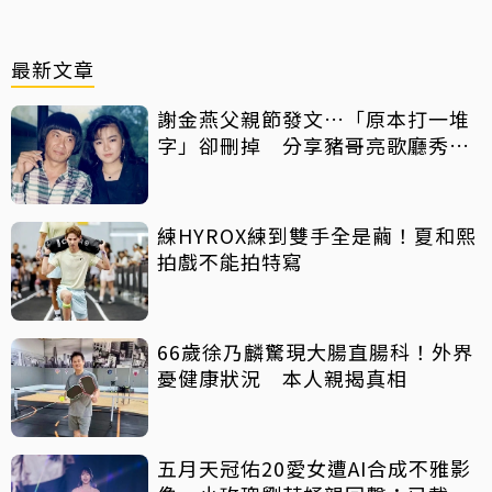
最新文章
謝金燕父親節發文…「原本打一堆
字」卻刪掉 分享豬哥亮歌廳秀歌
曲懷念
練HYROX練到雙手全是繭！夏和熙
拍戲不能拍特寫
66歲徐乃麟驚現大腸直腸科！外界
憂健康狀況 本人親揭真相
五月天冠佑20愛女遭AI合成不雅影