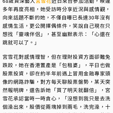
68歲資深藝人
宮雪花
近日來台參加活動，暌違
多年再度亮相，她受訪時分享近況與感情觀，
向來話題不斷的她，不僅自曝已長達30年沒有
感情生活，更公開擇偶條件，笑說自己現在只
想找「靈魂伴侶」，甚至幽默表示：「心還在
跳就可以了。」
宮雪花對感情理智，但在理財投資方面卻難免
跌跤，她在香港置產是「包租婆」，平日也做
股票投資，卻在約半年前遇上冒用金融專家頭
像的網路詐騙，對方每天聊股票盤勢，某天突
然報明牌，還告訴她「買了明天就翻倍」，宮
雪花承認當時一時貪心，「沒想到我只是去洗
個澡出來，股價從兩塊掉到兩毛，洗完澡，十