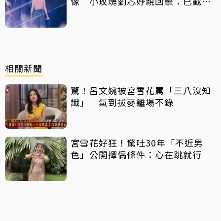
像 小玫瑰劉芯妤親回擊：已截圖
存證
相關新聞
驚！呂文婉被宮雪花罵「三八沒知
識」 氣到拔麥離場不錄
宮雪花好狂！驚吐30年「不近男
色」公開擇偶條件：心在跳就行