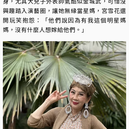
身，尤其大兒子外表帥氣酷似金城武，可惜沒
興趣踏入演藝圈，讓她無緣當星媽，宮雪花還
開玩笑抱怨：「他們說因為有我這個明星媽
媽，沒有什麼人想嫁給他們。」