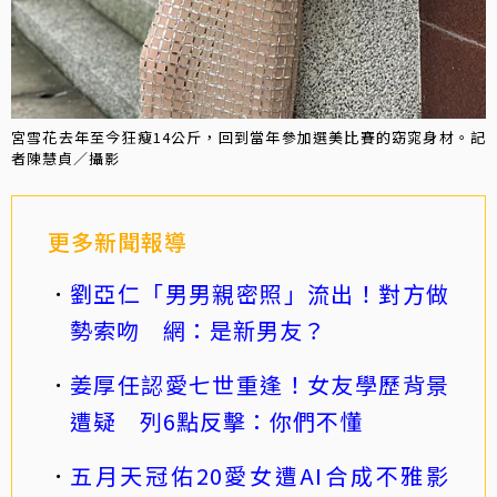
宮雪花去年至今狂瘦14公斤，回到當年參加選美比賽的窈窕身材。記
者陳慧貞／攝影
更多新聞報導
劉亞仁「男男親密照」流出！對方做
勢索吻 網：是新男友？
姜厚任認愛七世重逢！女友學歷背景
遭疑 列6點反擊：你們不懂
五月天冠佑20愛女遭AI合成不雅影