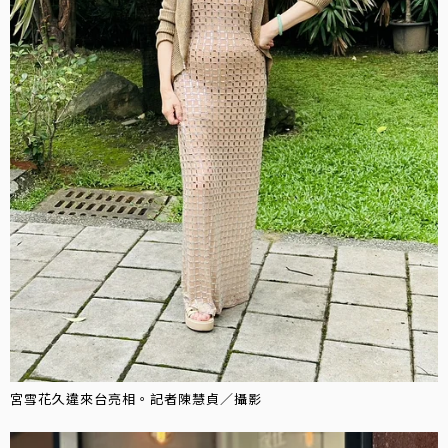
宮雪花久違來台亮相。記者陳慧貞／攝影